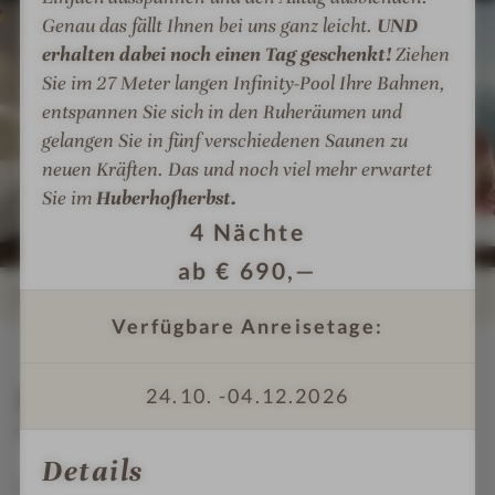
n
-
-
P
P
o
o
Genau das fällt Ihnen bei uns ganz leicht.
UND
e
Z
A
a
a
t
t
erhalten dabei noch einen Tag geschenkt!
Ziehen
s
i
u
n
n
e
e
Sie im 27 Meter langen Infinity-Pool Ihre Bahnen,
s
m
ß
o
o
l
l
entspannen Sie sich in den Ruheräumen und
h
m
e
r
r
H
H
gelangen Sie in fünf verschiedenen Saunen zu
o
e
n
a
a
u
u
neuen Kräften. Das und noch viel mehr erwartet
t
r
p
m
m
b
b
Sie im
Huberhofherbst.
e
o
a
a
e
e
l
o
4
Nächte
H
H
r
r
-
l
o
o
h
h
ab
€
690,—
A
m
t
t
o
o
DETAILS
u
i
e
e
f
f
Verfügbare Anreisetage:
ß
t
l
l
-
-
INFOS
IMPRESSIONEN
ZIMMER & SUITEN
ANGEBOTE
LAGE & ANREISE
e
L
H
H
W
W
Details
n
i
24.10. -
04.12.2026
u
u
e
e
p
e
b
b
l
l
MEHR ÜBER
PANORAMA HOTEL HUBERHOF
o
g
e
e
l
l
Details
o
e
r
r
n
n
In Ihrem Urlaubs-Zuhause in den Bergen