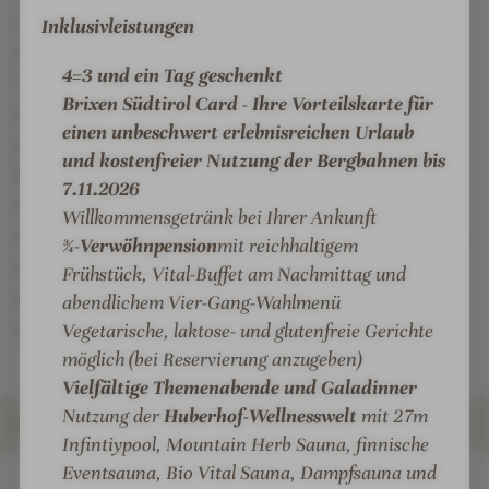
l
n
h
h
e
e
verschmelzen vermeintliche Gegensätze zu einer
Inklusivleistungen
S
o
o
s
s
untrennbaren Einheit: Bodenständigkeit & Luxus,
P
f
f
s
s
4=3 und ein Tag geschenkt
Tradition & Moderne, verlaufen im Huberhof nicht
A
-
-
h
h
Brixen Südtirol Card - Ihre Vorteilskarte für
nur parallel, sondern harmonieren ganz
m
W
P
o
o
einen unbeschwert erlebnisreichen Urlaub
i
selbstverständlich miteinander. Diese authentische
e
ä
t
t
und kostenfreier Nutzung der Bergbahnen bis
t
Einheit von Brauchtum und Tradition auf der einen
l
r
e
e
7.11.2026
F
und modern komfortablen Annehmlichkeiten auf der
l
c
l
l
Willkommensgetränk bei Ihrer Ankunft
r
n
h
-
-
anderen Seite, erfahren Gäste m Huberhof jeden Tag,
¾-
Verwöhnpension
mit reichhaltigem
a
e
e
A
A
umgeben von einer familiären Atmosphäre und mit
Frühstück, Vital-Buffet am Nachmittag und
u
s
n
u
u
dem einen Ziel, dem Gast einen unvergleichbaren,
abendlichem Vier-Gang-Wahlmenü
s
-
ß
ß
unvergesslichen Erlebnisurlaub zu bieten.
Vegetarische, laktose- und glutenfreie Gerichte
h
C
e
e
möglich (bei Reservierung anzugeben)
o
o
n
n
Vielfältige Themenabende und Galadinner
t
c
p
a
Nutzung der
Huberhof-Wellnesswelt
mit 27m
e
k
o
n
ZIMMER & SUITEN
Infintiypool, Mountain Herb Sauna, finnische
l
t
o
s
Eventsauna, Bio Vital Sauna, Dampfsauna und
-
a
l
i
INFOS
IMPRESSIONEN
DETAILS
ANGEBOTE
LAGE & ANREISE