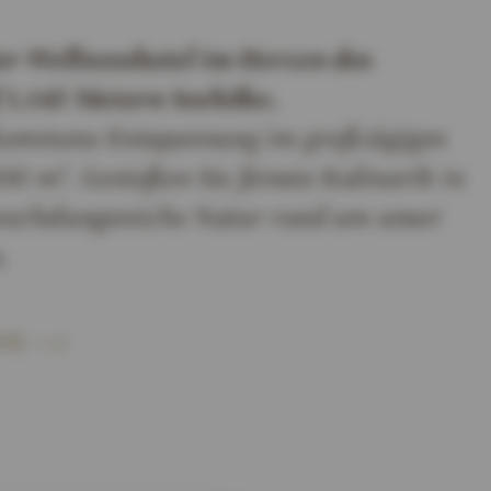
or-Wellnesshotel im Herzen des
 1.145 Metern Seehöhe.
llkommene Entspannung im großzügigen
00 m². Genießen Sie feinste Kulinarik in
bwechslungsreiche Natur rund um unser
.
TE