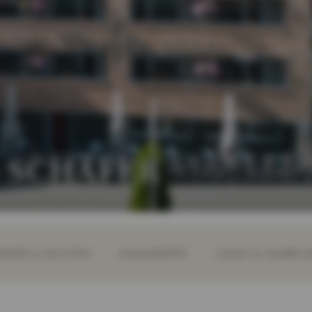
S SCHÄFER
MER & SUITEN
ANGEBOTE
LAGE & ANREIS