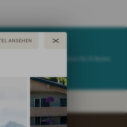
 Verleih
Ladestation für E-Autos
E