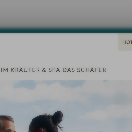
lts Only
Yoga
E-Bike
IM KRÄUTER & SPA DAS SCHÄFER
MER & SUITEN
ANGEBOTE
LAGE & ANREIS