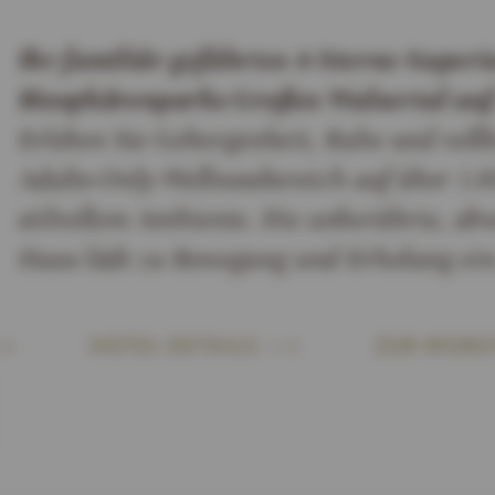
Ihr familiär geführtes 4-Sterne-Superi
Biosphärenparks Großes Walsertal auf
Erleben Sie Geborgenheit, Ruhe und vo
Adults-Only-Wellnessbereich auf über 1.6
stilvollem Ambiente. Die unberührte, a
Haus lädt zu Bewegung und Erholung ein
HOTEL DETAILS
ZUR WEBSI