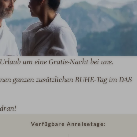
I
m
 Urlaub um eine Gratis-Nacht bei uns.
p
r
e
 einen ganzen zusätzlichen RUHE-Tag im DAS
s
s
i
dran!
o
n
Verfügbare Anreisetage:
I
e
m
n