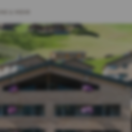
INE
& MEHR