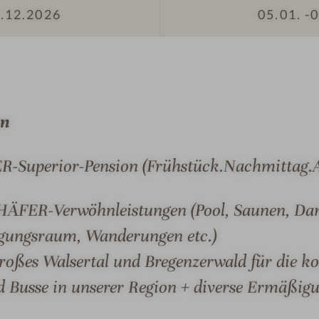
.12.2026
05.01. -
0
p
#
r
6
e
-
s
K
s
r
i
ä
en
o
u
n
t
R-Superior-Pension (Frühstück.Nachmittag.
e
e
n
r
#
CHÄFER-Verwöhnleistungen (Pool, Saunen, Dam
&
9
S
ungsraum, Wanderungen etc.)
MER & SUITEN
ANGEBOTE
LAGE & ANREIS
-
p
Großes Walsertal und Bregenzerwald für die k
K
a
r
d Busse in unserer Region + diverse Ermäßigu
D
ä
A