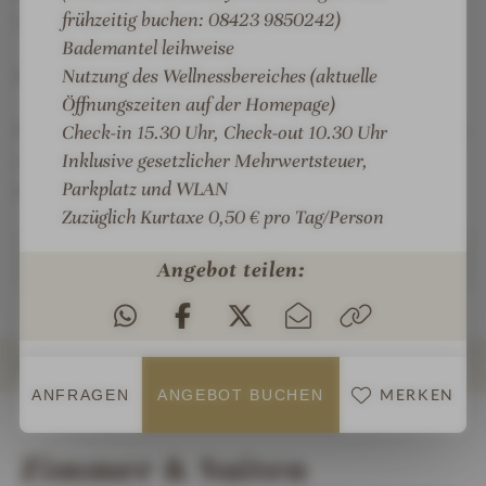
frühzeitig buchen: 08423 9850242)
verwöhnt Ihre Haut und Ihren Körper.
Bademantel leihweise
Nutzung des Wellnessbereiches (aktuelle
Genuss
Öffnungszeiten auf der Homepage)
Sie erwartet ein kulinarisches Erlebnis. Unsere Küche
Check-in 15.30 Uhr, Check-out 10.30 Uhr
Inklusive gesetzlicher Mehrwertsteuer,
verwöhnt Sie mit regionalen Spezialitäten und
Parkplatz und WLAN
internationalen Köstlichkeiten.
Zuzüglich Kurtaxe 0,50 € pro Tag/Person
Weiterlesen
Angebot teilen:
ZIMMER & SUITEN
MERKEN
ANFRAGEN
ANGEBOT BUCHEN
INFOS
IMPRESSIONEN
DETAILS
ANGEBOTE
LAGE & ANREISE
Zimmer & Suiten