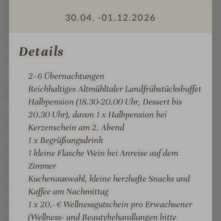
Wellnessbereich auf Ihrer Suche nach Ruhe und
n
a
Erholung zu begleiten. Genießen Sie unser
-
c
30.04. -
01.12.2026
W
h
abwechslungsreiches Angebot aus Pools, Saunen,
e
Dampfbädern, Salz-Sole Stollen und Rückzugsorten
Details
l
während Ihres Aufenthalts im Wellnesshotel.
l
2–6 Übernachtungen
n
Vielfältige Anwendungsmöglichkeiten in unserer
Reichhaltiges Altmühltaler Landfrühstücksbuffet
e
Massage- und Beautyabteilung
Halbpension (18.30-20.00 Uhr, Dessert bis
s
20.30 Uhr), davon 1 x Halbpension bei
s
Darf es noch etwas mehr sein? Verwöhnen Sie sich
Kerzenschein am 2. Abend
S
mit einer wohltuenden Massage, Beautyanwendung
1 x Begrüßungsdrink
P
oder powern Sie sich im Fitnessraum aus. Entdecken
A
1 kleine Flasche Wein bei Anreise auf dem
Sie unsere vielfältigen Anwendungsmöglichkeiten:
Zimmer
Kosmetik und Massage, Hamam, Romantiksuite für
Kuchenauswahl, kleine herzhafte Snacks und
Paaranwendungen, Medical Wellness,
Kaffee am Nachmittag
Physiotherapiepraxis und Fitnessraum. Unsere
1 x 20,- € Wellnessgutschein pro Erwachsener
(Wellness- und Beautybehandlungen bitte
eigene Kosmetiklinie aus dem Naturpark Altmühltal