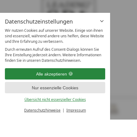
Datenschutzeinstellungen
Wir nutzen Cookies auf unserer Website. Einige von ihnen
sind essenziell, während andere uns helfen, diese Website
und Ihre Erfahrung zu verbessern.
Durch erneuten Aufruf des Consent-Dialogs können Sie
LEADING SPA RESORTS
Ihre Einstellung jederzeit ändern. Weitere Informationen
10. Oktober Str. 17/Top 1
finden Sie in unseren Datenschutzhinweisen.
9500 Villach
Österreich
Alle akzeptieren
T +43 4242 22077
Nur essenzielle Cookies
UNSERE ÖFFNUNGSZEITEN
Montag - Freitag
Übersicht nicht essenzieller Cookies
von 08:00- 16:00 Uhr
Datenschutzhinweise
Impressum
MENÜ
GUTSCHEINE
& MEHR
ALLE RESORTS
ZURÜCK
Kontakt
WIR SIND FÜR SIE DA