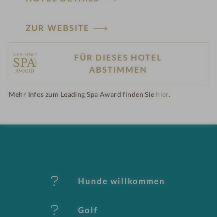
ZUR WEBSITE
FÜR DIESES HOTEL
H
ABSTIMMEN
ot
Mehr Infos zum Leading Spa Award finden Sie
hier
.
el
-
M
er
Hunde willkommen
k
Golf