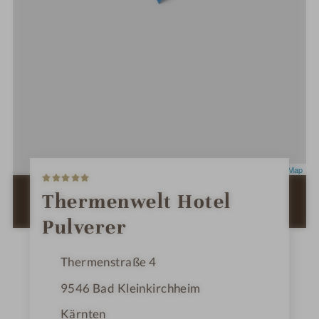
5
Leaflet
|
OpenStreetMap
S
t
ZUR ROUTENPLANUNG MIT GOOGLE
Thermenwelt Hotel
e
MAPS
r
Pulverer
n
e
Thermenstraße 4
9546
Bad Kleinkirchheim
Kärnten