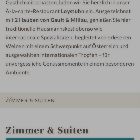
Gastlichkeit schätzen, laden wir Sie herzlich in unser
À-la-carte-Restaurant
Loystubn
ein. Ausgezeichnet
mit
2 Hauben von Gault & Millau
, genießen Sie hier
traditionelle Hausmannskost ebenso wie
internationale Spezialitäten, begleitet von erlesenen
Weinen mit einem Schwerpunkt auf Österreich und
ausgewählten internationalen Tropfen – für
unvergessliche Genussmomente in einem besonderen
Ambiente.
ZIMMER & SUITEN
INFOS
IMPRESSIONEN
DETAILS
LAGE & ANREISE
Zimmer & Suiten