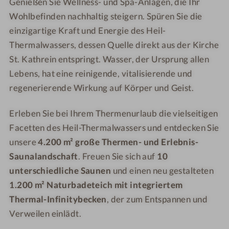
s
n
Genießen Sie Wellness- und Spa-Anlagen, die Ihr
r
r
e
b
Wohlbefinden nachhaltig steigern. Spüren Sie die
e
e
s
e
einzigartige Kraft und Energie des Heil-
r
r
a
c
Thermalwassers, dessen Quelle direkt aus der Kirche
-
-
a
k
St. Kathrein entspringt. Wasser, der Ursprung allen
S
A
l
e
Lebens, hat eine reinigende, vitalisierende und
a
u
n
regenerierende Wirkung auf Körper und Geist.
u
ß
n
e
Erleben Sie bei Ihrem Thermenurlaub die vielseitigen
a
n
Facetten des Heil-Thermalwassers und entdecken Sie
p
o
unsere
4.200 m² große Thermen- und Erlebnis-
o
Saunalandschaft
. Freuen Sie sich auf
10
l
unterschiedliche Saunen
und einen neu gestalteten
1.200 m² Naturbadeteich mit integriertem
Thermal-Infinitybecken
, der zum Entspannen und
Verweilen einlädt.