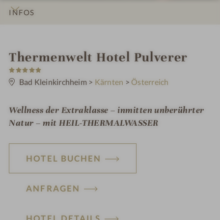
INFOS
IMPRESSIONEN
DETAILS
ZIMMER & SUITEN
LAGE & ANREISE
i
Thermenwelt Hotel Pulverer
5
n
S
t
Bad Kleinkirchheim
>
Kärnten
>
Österreich
e
r
n
Wellness der Extraklasse – inmitten unberührter
e
Natur – mit HEIL-THERMALWASSER
HOTEL BUCHEN
ANFRAGEN
HOTEL DETAILS