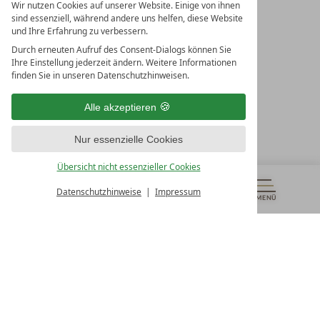
Wir nutzen Cookies auf unserer Website. Einige von ihnen
sind essenziell, während andere uns helfen, diese Website
und Ihre Erfahrung zu verbessern.
Durch erneuten Aufruf des Consent-Dialogs können Sie
LEADING SPA RESORTS
Ihre Einstellung jederzeit ändern. Weitere Informationen
10. Oktober Str. 17/Top 1
finden Sie in unseren Datenschutzhinweisen.
9500 Villach
Österreich
Alle akzeptieren
T +43 4242 22077
Nur essenzielle Cookies
UNSERE ÖFFNUNGSZEITEN
Montag - Freitag
Übersicht nicht essenzieller Cookies
von 08:00- 16:00 Uhr
Datenschutzhinweise
Impressum
MENÜ
GUTSCHEINE
& MEHR
ALLE RESORTS
ZURÜCK
Kontakt
WIR SIND FÜR SIE DA
Newsletter
EXKLUSIVE ANGEBOTE SICHERN