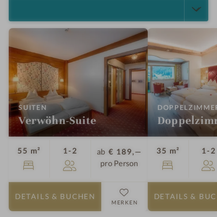
ALLE ANZEIGEN (4)
:
SUITEN
DOPPELZIMME
Verwöhn-Suite
Doppelzim
Personen
55 m²
1-2
35 m²
1-2
ab
€ 189,—
pro Person
DETAILS
& BUCHEN
DETAILS
& BU
MERKEN