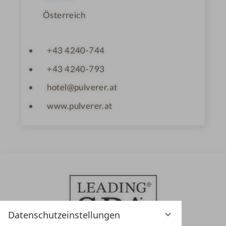
Österreich
+43 4240-744
+43 4240-793
hotel@pulverer.at
www.pulverer.at
Datenschutzeinstellungen