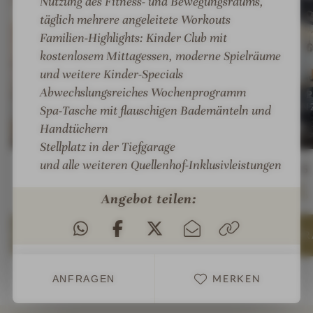
Nutzung des Fitness- und Bewegungsraums,
täglich mehrere angeleitete Workouts
Familien-Highlights: Kinder Club mit
kostenlosem Mittagessen, moderne Spielräume
und weitere Kinder-Specials
Abwechslungsreiches Wochenprogramm
GUESTHOUSE F
GUESTHOUSE 
:
(FORELLENHOF)
(PARKRESIDEN
Spa-Tasche mit flauschigen Bademänteln und
Rosen Suite Deluxe 2
Park Suite
Handtüchern
Stellplatz in der Tiefgarage
und alle weiteren
Quellenhof-Inklusivleistungen
Personen
135 m²
4-7
125 m²
2-5
ab
€ 900,—
pro Zimmer
Angebot teilen:
DETAILS
& ANFRAGEN
DETAILS
& ANF
MERKEN
MERKEN
ANFRAGEN