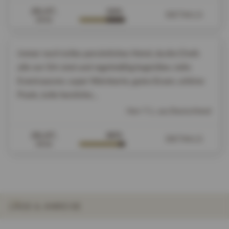
26.07.
59%
DETAILS
2026
immer noch tolles persönliches Hotel, da die Chefs
alle vor Ort sind und regelmäßig begrüßen, tolle
Eventsaunen, super Weinkarte, gutes Essen, schöne
Pools, tolle herzliche...
Herr T. L. aus Deutschland
26.07.
86%
DETAILS
2026
LAGE & ANREISE