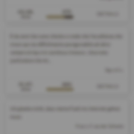
02.08.
67%
DETAILS
2026
È da anni che sono cliente e credo che l'eccellenza che
trovo qui sia difficilmente paragonabile ad altro
sempre al top e in continuo rinnovo . Una nota
particolare che mi...
Sig.ra S. L.
31.07.
98%
DETAILS
2026
Ich glaube nicht, dass meine Fazit ins Internet gehen
muss
Frau L. F. aus der Schweiz