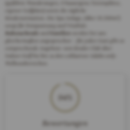
(geführte Wanderungen, 6 hauseigene Tennisplätze,
eigener Golfplatz) sowie die tägliche
Kinderanimation. Die Spa-Anlage, (über 10.500m²)
sorgt für Entspannung und Vitalität.
Ruhesuchende
und
Familien
werden bei uns
gleichermaßen angesprochen – für jeden Gast gibt es
entsprechende Angebote: vom Kinder Club über
Indoor-Golf bis hin zu den exklusiven Adults-only-
Wellnessbereichen.
94%
Bewertungen