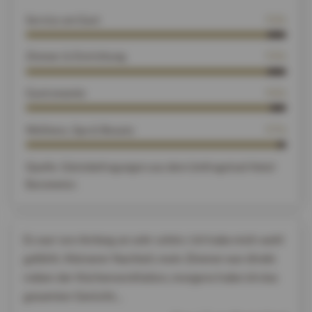
Service am Gast
93%
Zimmer & Einrichtung
93%
Gastronomie
94%
Wellness, Spa & Beauty
97%
Quelle: Gästebefragungen aus dem Umfragetool Hotel
Barometer.
Es war von Anfang an sehr schön. Ich habe mich wohl
gefühlt. Kleinerer Nachteil, mein Zimmer war direkt
neben der Küchenventilation, morgens habe ich das
gesamten Gerücht...