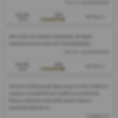
Frau J. Z. aus Deutschland
03.08.
93%
DETAILS
2026
Wie immer ein schöner Aufenthalt, die Steak-
Experience ist ein Muss für Fleischliebhaber.
Herr R. L. aus Deutschland
02.08.
90%
DETAILS
2026
Struttura molto grande Spazi ampi e curati, moderni e
al passo coi tempi Servizi 5 stelle non confermati.
Nessun riassetto serale della stanza. Nessun
personale dedicato al...
Famiglia L. B.