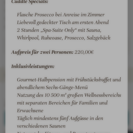
Cuddle Specials:
Außen-pool mit Sprudelliegen u. v. m. Zusätzlich 2
Innen-Pools, Außen-Pool mit Poolbar, Familien-
Flasche Prosecco bei Anreise im Zimmer
Saunadorf (auch „dressed on“ zugänglich) und
Liebevoll gedeckter Tisch am ersten Abend
Solegrotte
2 Stunden „Spa-Suite Only“ mit Sauna,
Whirlpool, Ruheoase, Prosecco, Salzgebäck
Weiterlesen
Aufpreis für zwei Personen:
220,00€
Inklusivleistungen:
ZIMMER & SUITEN
Gourmet-Halbpension mit Frühstücksbuffet und
abendlichem Sechs-Gänge-Menü
INFOS
IMPRESSIONEN
DETAILS
ANGEBOTE
BEWERTUNGEN
LAGE & ANREISE
Nutzung des 10 500 m² großen Wellnessbereichs
Zimmer & Suiten
mit separaten Bereichen für Familien und
Erwachsene
Täglich mindestens fünf Aufgüsse in den
ALLE ANZEIGEN (41)
verschiedenen Saunen