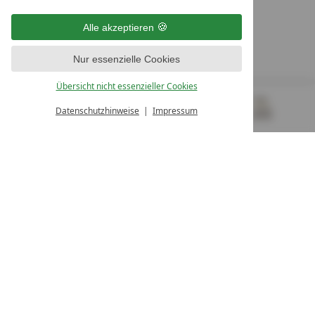
9500 Villach
Österreich
Alle akzeptieren
T +43 4242 22077
Nur essenzielle Cookies
UNSERE ÖFFNUNGSZEITEN
Montag - Freitag
Übersicht nicht essenzieller Cookies
von 08:00- 16:00 Uhr
Datenschutzhinweise
Impressum
MENÜ
GUTSCHEINE
& MEHR
ALLE RESORTS
ZURÜCK
Kontakt
WIR SIND FÜR SIE DA
Newsletter
EXKLUSIVE ANGEBOTE SICHERN
Partnerhotel werden
LASSEN SIE IHR HOTEL AUSZEICHNEN
Presse