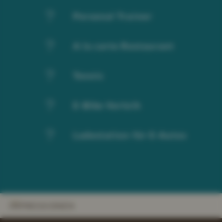
Personal Trainer
A la carte Restaurant
Tennis
E-Bike Verleih
Ladestation für E-Autos
IMPRESSIONEN