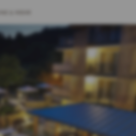
INE
& MEHR