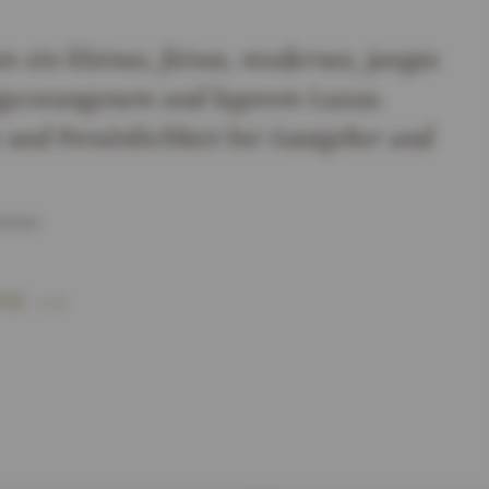
n ein kleines, feines, modernes, junges
ngezwungenem und legerem Luxus.
 und Persönlichkeit bei Gastgeber und
...
TE