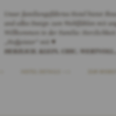
Unser familiengeführtes Hotel bietet Ihne
und edles Design zum Wohlfühlen mit u
Willkommen in der Familie: Herzlichkeit
„Hofgeister“ mit ♥
HERZLICH. KLEIN. CHIC. WERTVOLL...
HOTEL DETAILS
ZUR WEBSI