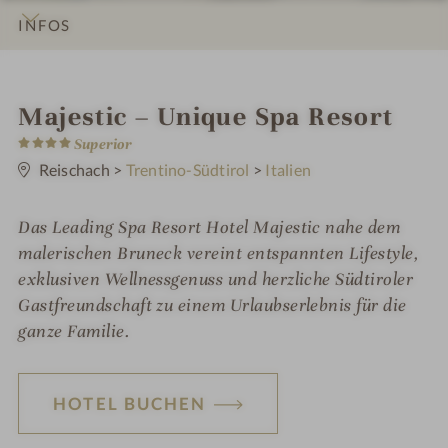
INFOS
IMPRESSIONEN
DETAILS
ZIMMER & SUITEN
ANGEBOTE
LAGE & ANREISE
i
Majestic – Unique Spa Resort
4
n
Superior
S
t
Reischach
>
Trentino-Südtirol
>
Italien
e
r
n
Das Leading Spa Resort Hotel Majestic nahe dem
e
malerischen Bruneck vereint entspannten Lifestyle,
exklusiven Wellnessgenuss und herzliche Südtiroler
Gastfreundschaft zu einem Urlaubserlebnis für die
ganze Familie.
HOTEL BUCHEN