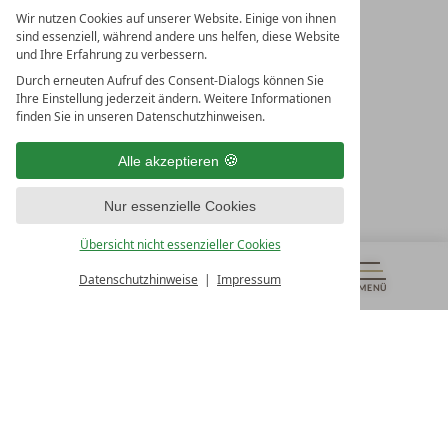
Wir nutzen Cookies auf unserer Website. Einige von ihnen
sind essenziell, während andere uns helfen, diese Website
und Ihre Erfahrung zu verbessern.
Durch erneuten Aufruf des Consent-Dialogs können Sie
LEADING SPA RESORTS
Ihre Einstellung jederzeit ändern. Weitere Informationen
10. Oktober Str. 17/Top 1
finden Sie in unseren Datenschutzhinweisen.
9500 Villach
Österreich
Alle akzeptieren
T +43 4242 22077
Nur essenzielle Cookies
UNSERE ÖFFNUNGSZEITEN
Montag - Freitag
Übersicht nicht essenzieller Cookies
von 08:00- 16:00 Uhr
Datenschutzhinweise
Impressum
MENÜ
GUTSCHEINE
& MEHR
ALLE RESORTS
ZURÜCK
Kontakt
WIR SIND FÜR SIE DA
Newsletter
EXKLUSIVE ANGEBOTE SICHERN