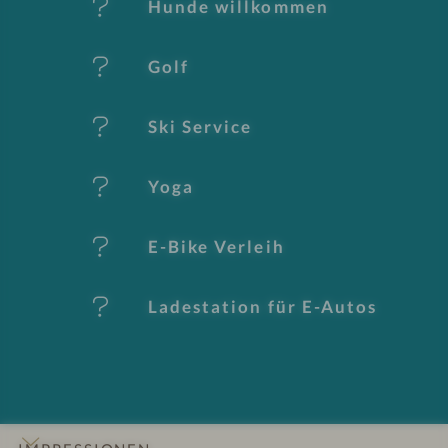
Hunde willkommen
k
Golf
m
al
Ski Service
e
Yoga
E-Bike Verleih
Ladestation für E-Autos