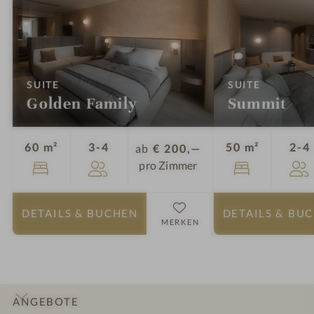
:
:
SUITE
SUITE
Golden Family
Summit
Personen
60 m²
3-4
50 m²
2-4
ab
€ 200,—
pro Zimmer
DETAILS
& BUCHEN
DETAILS
& BU
MERKEN
ANGEBOTE