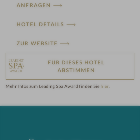
ANFRAGEN
HOTEL DETAILS
ZUR WEBSITE
FÜR DIESES HOTEL
H
ABSTIMMEN
ot
Mehr Infos zum Leading Spa Award finden Sie
hier
.
el
-
M
er