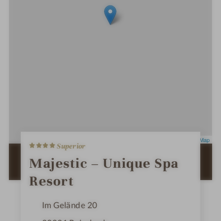
4
Leaflet
|
OpenStreetMap
Superior
S
t
ZUR ROUTENPLANUNG MIT GOOGLE
Majestic – Unique Spa
e
MAPS
r
Resort
n
e
Im Gelände 20