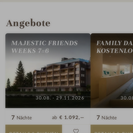
INFOS
IMPRESSIONEN
DETAILS
ZIMMER & SUITEN
LAGE & ANREISE
Angebote
MAJESTIC FRIENDS
FAMILY DA
WEEKS 7=6
KOSTENLO
30.08. - 29.11.2026
30.0
7
7
ab
€ 1.092,—
Nächte
Nächte