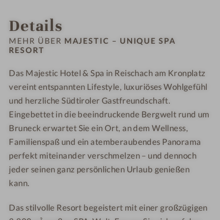
#
#
i
i
INFOS
IMPRESSIONEN
ZIMMER & SUITEN
ANGEBOTE
LAGE & ANREISE
9
1
c
c
Details
-
0
–
–
M
-
U
U
MEHR ÜBER
MAJESTIC – UNIQUE SPA
a
M
RESORT
n
n
j
a
i
i
Das Majestic Hotel & Spa in Reischach am Kronplatz
e
j
q
q
s
vereint entspannten Lifestyle, luxuriöses Wohlgefühl
e
u
u
t
s
e
e
und herzliche Südtiroler Gastfreundschaft.
i
t
S
S
Eingebettet in die beeindruckende Bergwelt rund um
c
i
p
p
Bruneck erwartet Sie ein Ort, an dem Wellness,
–
c
a
a
Familienspaß und ein atemberaubendes Panorama
U
–
R
R
perfekt miteinander verschmelzen – und dennoch
n
U
e
e
jeder seinen ganz persönlichen Urlaub genießen
i
n
s
s
kann.
q
i
o
o
u
q
r
r
Das stilvolle Resort begeistert mit einer großzügigen
e
u
t
t