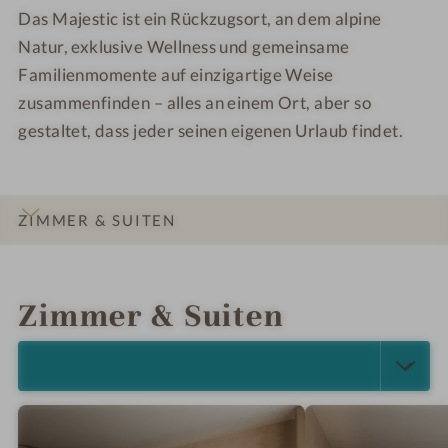
Das Majestic ist ein Rückzugsort, an dem alpine
Natur, exklusive Wellness und gemeinsame
Familienmomente auf einzigartige Weise
zusammenfinden – alles an einem Ort, aber so
gestaltet, dass jeder seinen eigenen Urlaub findet.
ZIMMER & SUITEN
INFOS
IMPRESSIONEN
DETAILS
ANGEBOTE
LAGE & ANREISE
Zimmer & Suiten
ALLE ANZEIGEN (5)