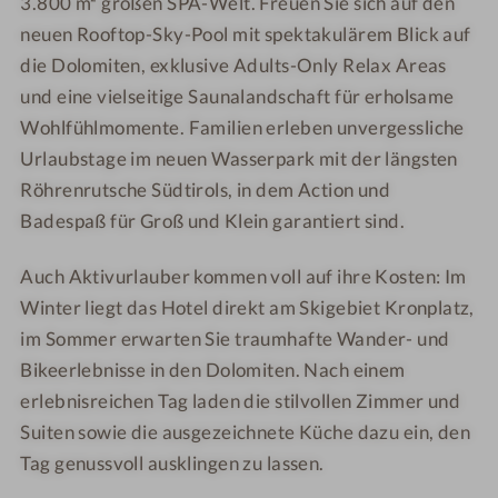
3.800 m² großen SPA-Welt. Freuen Sie sich auf den
S
e
p
S
neuen Rooftop-Sky-Pool mit spektakulärem Blick auf
a
p
die Dolomiten, exklusive Adults-Only Relax Areas
R
a
und eine vielseitige Saunalandschaft für erholsame
e
R
Wohlfühlmomente. Familien erleben unvergessliche
s
e
Urlaubstage im neuen Wasserpark mit der längsten
o
s
Röhrenrutsche Südtirols, in dem Action und
r
o
Badespaß für Groß und Klein garantiert sind.
t
r
t
Auch Aktivurlauber kommen voll auf ihre Kosten: Im
Winter liegt das Hotel direkt am Skigebiet Kronplatz,
im Sommer erwarten Sie traumhafte Wander- und
Bikeerlebnisse in den Dolomiten. Nach einem
erlebnisreichen Tag laden die stilvollen Zimmer und
Suiten sowie die ausgezeichnete Küche dazu ein, den
Tag genussvoll ausklingen zu lassen.