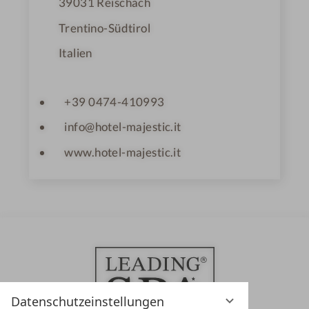
39031
Reischach
Trentino-Südtirol
Italien
+39 0474-410993
info@hotel-majestic.it
www.hotel-majestic.it
Datenschutzeinstellungen