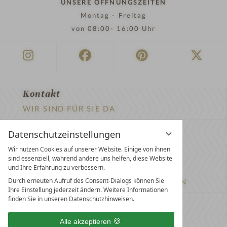
UNSERE ÖFFNUNGSZEITEN
Montag - Freitag
von 08:00- 16:00 Uhr
Kontakt
WIR SIND FÜR SIE DA
Newsletter
Datenschutzeinstellungen
EXKLUSIVE ANGEBOTE SICHERN
Wir nutzen Cookies auf unserer Website. Einige von ihnen
sind essenziell, während andere uns helfen, diese Website
Partnerhotel werden
und Ihre Erfahrung zu verbessern.
Durch erneuten Aufruf des Consent-Dialogs können Sie
LASSEN SIE IHR HOTEL AUSZEICHNEN
Ihre Einstellung jederzeit ändern. Weitere Informationen
finden Sie in unseren Datenschutzhinweisen.
Presse
ARTIKEL & MEDIEN SEHEN
Alle akzeptieren