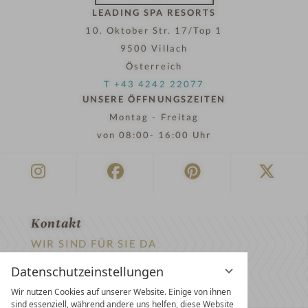
LEADING SPA RESORTS
10. Oktober Str. 17/Top 1
9500 Villach
Österreich
T +43 4242 22077
UNSERE ÖFFNUNGSZEITEN
Montag - Freitag
von 08:00- 16:00 Uhr
Kontakt
WIR SIND FÜR SIE DA
Datenschutzeinstellungen
Newsletter
Wir nutzen Cookies auf unserer Website. Einige von ihnen
EXKLUSIVE ANGEBOTE SICHERN
sind essenziell, während andere uns helfen, diese Website