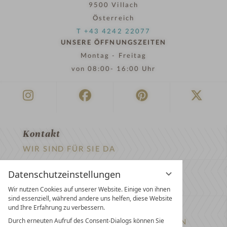
9500 Villach
Österreich
T +43 4242 22077
UNSERE ÖFFNUNGSZEITEN
Montag - Freitag
von 08:00- 16:00 Uhr
Kontakt
WIR SIND FÜR SIE DA
Newsletter
Datenschutzeinstellungen
EXKLUSIVE ANGEBOTE SICHERN
Wir nutzen Cookies auf unserer Website. Einige von ihnen
sind essenziell, während andere uns helfen, diese Website
Partnerhotel werden
und Ihre Erfahrung zu verbessern.
Durch erneuten Aufruf des Consent-Dialogs können Sie
LASSEN SIE IHR HOTEL AUSZEICHNEN