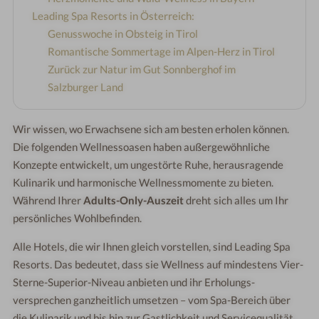
Leading Spa Resorts in Österreich:
Genusswoche in Obsteig in Tirol
Romantische Sommertage im Alpen-Herz in Tirol
Zurück zur Natur im Gut Sonnberghof im
Salzburger Land
Wir wissen, wo Erwachsene sich am besten erholen können.
Die folgenden Wellnessoasen haben außergewöhnliche
Konzepte entwickelt, um ungestörte Ruhe, herausragende
Kulinarik und harmonische Wellnessmomente zu bieten.
Während Ihrer
Adults-Only-Auszeit
dreht sich alles um Ihr
persönliches Wohlbefinden.
Alle Hotels, die wir Ihnen gleich vorstellen, sind Leading Spa
Resorts. Das bedeutet, dass sie Wellness auf mindestens Vier-
Sterne-Superior-Niveau anbieten und ihr Erholungs-
versprechen ganzheitlich umsetzen – vom Spa-Bereich über
die Kulinarik und bis hin zur Gastlichkeit und Servicequalität.