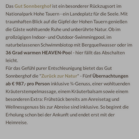
Das
Gut Sonnberghof
ist ein besonderer Rückzugsort im
Nationalpark Hohe Tauern - ein Landeplatz für die Seele. Mit
traumhaften Blick auf die Gipfel der Hohen Tauern genießen
die Gäste wohltuende Ruhe und unberührte Natur. Ob im
großzügigen Indoor- und Outdoor-Swimmingpool, im
naturbelassenen Schwimmbiotop mit Bergquellwasser oder im
36 Grad warmen HEAVEN-Poo
l - hier fällt das Abschalten
leicht.
Für das Gefühl purer Entschleunigung bietet das Gut
Sonnberghof die "
Zurück zur Natur
" - Fünf
Übernachtungen
ab € 987,- pro Person
inklusive ¾-Genuss, einer wohltuenden
Kräuterstempelmassage, einem Kräuterbalsam sowie einem
besonderen Extra: Frühstück bereits am Anreisetag und
Wellnessgenuss bis zur Abreise sind inklusive. So beginnt die
Erholung schon bei der Ankunft und endet erst mit der
Heimreise.