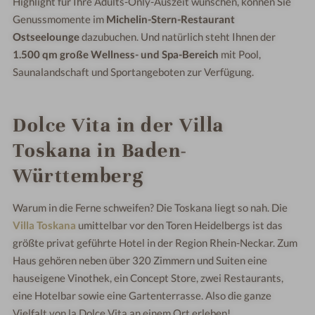
Highlight für Ihre Adults-Only-Auszeit wünschen, können Sie
Genussmomente im
Michelin-Stern-Restaurant
Ostseelounge
dazubuchen. Und natürlich steht Ihnen der
1.500 qm große Wellness- und Spa-Bereich
mit Pool,
Saunalandschaft und Sportangeboten zur Verfügung.
Dolce Vita in der Villa
Toskana in Baden-
Württemberg
Warum in die Ferne schweifen? Die Toskana liegt so nah. Die
Villa Toskana
umittelbar vor den Toren Heidelbergs ist das
größte privat geführte Hotel in der Region Rhein-Neckar. Zum
Haus gehören neben über 320 Zimmern und Suiten eine
hauseigene Vinothek, ein Concept Store, zwei Restaurants,
eine Hotelbar sowie eine Gartenterrasse. Also die ganze
Vielfalt von la Dolce Vita an einem Ort erleben!