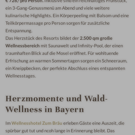
€ 726,-
pro Person.
Inklusive sind ein reichhaltiges Frühstück,
ein 3-Gang-Genussmenü am Abend und viele weitere
kulinarische Highlights. Ein Körperpeeling mit Balsom und eine
Teilkörpermassage pro Person sorgen für zusätzliche
Entspannung.
Das Herzstück des Resorts bildet der
2.500 qm große
Wellnessbereich
mit Saunawelt und Infinity-Pool, der einen
traumhaften Blick auf die Mosel eröffnet. Für wohltuende
Erfrischung an warmen Sommertagen sorgen ein Schneeraum,
ein Kneippbecken, der perfekte Abschluss eines entspannten
Wellnesstages.
Herzmomente und Wald-
Wellness in Bayern
Im
Wellnesshotel Zum Bräu
erleben Gäste eine Auszeit, die
spürbar gut tut und ncoh lange in Erinnerung bleibt. Das