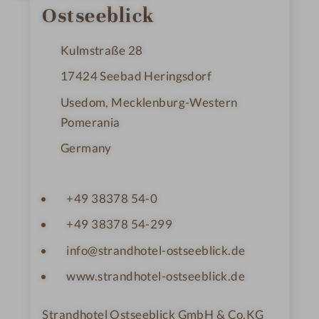
r
Ostseeblick
s
Kulmstraße 28
17424
Seebad Heringsdorf
Usedom, Mecklenburg-Western
Pomerania
Germany
+49 38378 54-0
+49 38378 54-299
info@strandhotel-ostseeblick.de
www.strandhotel-ostseeblick.de
Strandhotel Ostseeblick GmbH & Co.KG