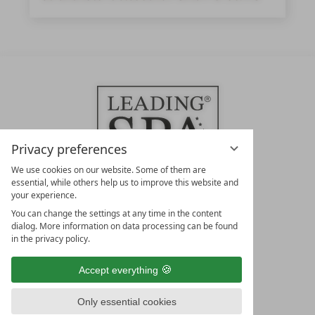
Privacy preferences
We use cookies on our website. Some of them are
essential, while others help us to improve this website and
your experience.
LEADING SPA HOTELS &
You can change the settings at any time in the content
RESORTS
dialog. More information on data processing can be found
in the privacy policy.
10. Oktober Str. 17/Top 1
9500 Villach
Accept everything
Österreich
T +43 4242 22077
Only essential cookies
OUR OPENING HOURS