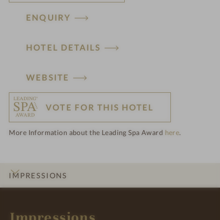
ENQUIRY
HOTEL DETAILS
WEBSITE
VOTE FOR THIS HOTEL
More Information about the Leading Spa Award
here
.
IMPRESSIONS
INTRO
DETAILS
ROOMS & SUITES
OFFERS
LOCATION & JOURNEY
Impressions