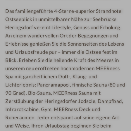
r
t
O
O
a
r
s
s
Das familiengeführte 4-Sterne-superior Strandhotel
n
a
t
t
Ostseeblick in unmittelbarer Nähe zur Seebrücke
d
n
s
s
Heringsdorf vereint Lifestyle, Genuss und Erholung.
h
d
e
e
An einem wundervollen Ort der Begegnungen und
o
h
e
e
Erlebnisse genießen Sie die Sonnenseiten des Lebens
t
o
b
b
und Urlaubsfreude pur – immer die Ostsee fest im
e
t
l
l
Blick. Erleben Sie die heilende Kraft des Meeres in
l
e
i
i
unserem neu eröffneten hochmodernen MEERness
O
l
c
c
s
O
k
k
Spa mit ganzheitlichem Duft-, Klang- und
t
s
Lichterlebnis: Panoramapool, finnische Sauna (80 und
s
t
90 Grad), Bio-Sauna, MEERness Sauna mit
e
s
Zerstäubung der Heringsdorfer Jodsole, Dampfbad,
e
e
Infrarotkabine, Gym, MEERness Deck und
b
e
Ruheräumen. Jeder entspannt auf seine eigene Art
l
b
und Weise. Ihren Urlaubstag beginnen Sie beim
i
l