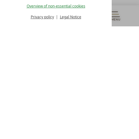
Overview of non-essential cookies
Monday – Friday
from 8:00 a.m. to 4:00 p.m.
Privacy policy
Legal Notice
MENU
VOUCHERS
& MORE
ALL RESORTS
BACK
Contact
WE’RE HERE FOR YOU
Newsletter
DON’T MISS OUT ON EXCLUSIVE OFFERS
Become a partner hotel
GET YOUR HOTEL CERTIFIED
Press
VIEW ARTICLES & MEDIA
Privacy settings
Data protection
Legal notice
Accessibility Statement