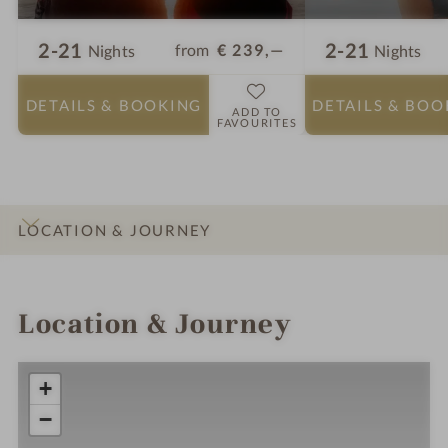
2-21
2-21
from
€ 239,—
Nights
Nights
DETAILS
& BOOKING
DETAILS
& BOO
ADD TO
FAVOURITES
LOCATION & JOURNEY
INTRO
IMPRESSIONS
DETAILS
ROOMS & SUITES
OFFERS
Location & Journey
+
−