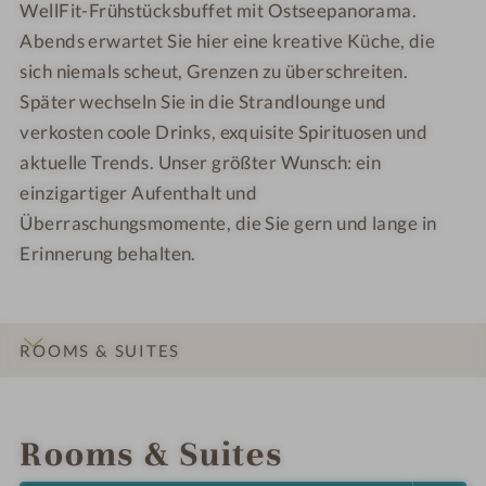
WellFit-Frühstücksbuffet mit Ostseepanorama.
c
i
k
c
Abends erwartet Sie hier eine kreative Küche, die
k
sich niemals scheut, Grenzen zu überschreiten.
Später wechseln Sie in die Strandlounge und
verkosten coole Drinks, exquisite Spirituosen und
aktuelle Trends. Unser größter Wunsch: ein
einzigartiger Aufenthalt und
Überraschungsmomente, die Sie gern und lange in
Erinnerung behalten.
ROOMS & SUITES
INTRO
IMPRESSIONS
DETAILS
OFFERS
LOCATION & JOURNEY
Rooms & Suites