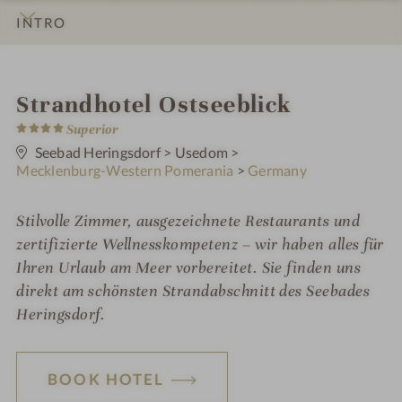
INTRO
IMPRESSIONS
DETAILS
ROOMS & SUITES
OFFERS
LOCATION & JOURNEY
i
Strandhotel Ostseeblick
4
n
Superior
S
t
Seebad Heringsdorf
>
Usedom
>
a
Mecklenburg-Western Pomerania
>
Germany
r
s
Stilvolle Zimmer, ausgezeichnete Restaurants und
zertifizierte Wellnesskompetenz – wir haben alles für
Ihren Urlaub am Meer vorbereitet. Sie finden uns
direkt am schönsten Strandabschnitt des Seebades
Heringsdorf.
BOOK HOTEL