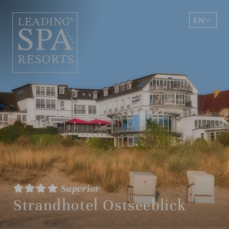
EN
DE
Superior
Strandhotel Ostseeblick