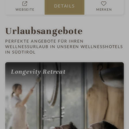
e
l
DETAILS
r
n
WEBSEITE
MERKEN
n
e
e
s
s
Urlaubsangebote
h
o
PERFEKTE ANGEBOTE FÜR IHREN
WELLNESSURLAUB IN UNSEREN WELLNESSHOTELS
t
IN SÜDTIROL
e
l
i
Longevity Retreat
n