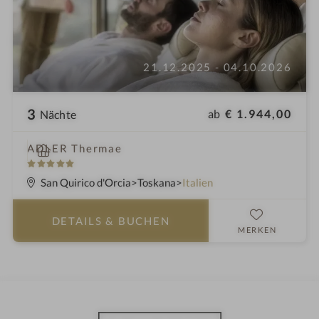
21.12.2025 - 04.10.2026
3
ab
€ 1.944,00
Nächte
W
ADLER Thermae
e
5
l
S
San Quirico d'Orcia
Toskana
Italien
l
t
n
e
DETAILS
& BUCHEN
e
r
MERKEN
s
n
s
e
h
o
t