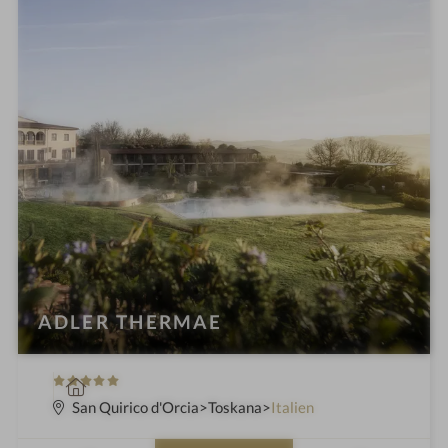
ADLER THERMAE
5
W
S
e
San Quirico d'Orcia
Toskana
Italien
t
l