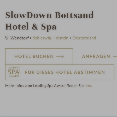
i
SlowDown Bottsand
n
Hotel & Spa
0
S
Wendtorf
>
Schleswig-Holstein
>
Deutschland
t
e
r
n
e
HOTEL BUCHEN
ANFRAGEN
FÜR DIESES HOTEL ABSTIMMEN
Mehr Infos zum Leading Spa Award finden Sie
hier
.
H
ot