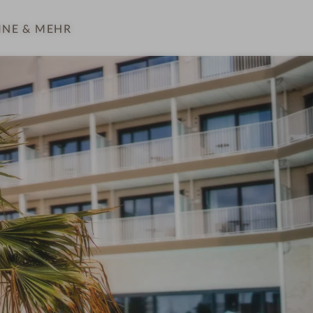
INE
& MEHR