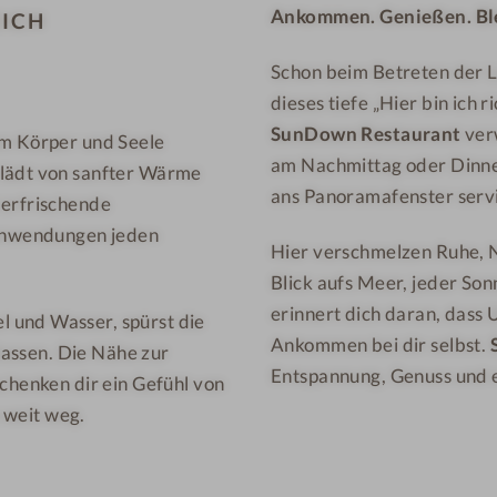
Ankommen. Genießen. Ble
n
o
EICH
B
t
Schon beim Betreten der L
o
e
dieses tiefe „Hier bin ich r
t
l
SunDown Restaurant
ver
t
&
em Körper und Seele
am Nachmittag oder Dinne
s
S
 lädt von sanfter Wärme
ans Panoramafenster servi
a
p
 erfrischende
n
a
anwendungen jeden
Hier verschmelzen Ruhe, 
d
Blick aufs Meer, jeder So
H
erinnert dich daran, dass U
o
l und Wasser, spürst die
Ankommen bei dir selbst.
t
ulassen. Die Nähe zur
Entspannung, Genuss und
e
schenken dir ein Gefühl von
l
e weit weg.
&
S
p