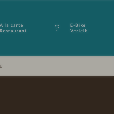
A la carte
E-Bike
Restaurant
Verleih
E