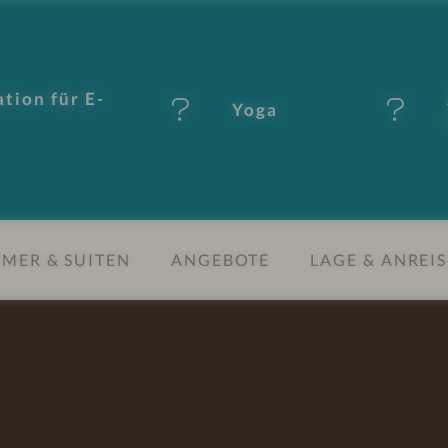
tion für E-
Yoga
MER & SUITEN
ANGEBOTE
LAGE & ANREIS