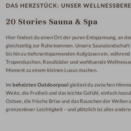
n
o
o
DAS HERZSTÜCK: UNSER WELLNESSBER
B
t
t
20 Stories Sauna & Spa
o
e
e
t
l
l
t
&
&
Hier findest du einen Ort der puren Entspannung, an d
s
S
S
gleichzeitig zur Ruhe kommen. Unsere Saunalandschaft
a
p
p
bis hin zu tiefenentspannenden Aufgüssen ein, während
n
a
a
Tropenduschen, Rasulbäder und wohltuende Wellness
d
Moment zu einem kleinen Luxus machen.
H
o
Im
beheizten Outdoorpool
gleitest du zwischen Himme
t
Weite, die Freiheit und das leichte Gefühl, einfach losz
e
Ostsee, die frische Brise und das Rauschen der Wellen 
l
grenzenloser Leichtigkeit – und plötzlich ist alles ander
&
S
p