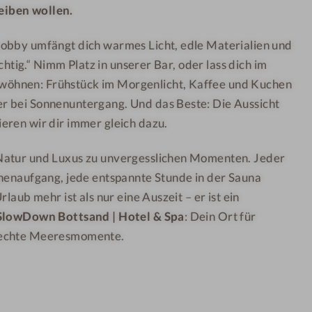
iben wollen.
w
o
n
t
obby umfängt dich warmes Licht, edle Materialien und
B
e
ichtig.“ Nimm Platz in unserer Bar, oder lass dich im
o
l
wöhnen: Frühstück im Morgenlicht, Kaffee und Kuchen
t
&
r bei Sonnenuntergang. Und das Beste: Die Aussicht
t
S
eren wir dir immer gleich dazu.
s
p
a
a
Natur und Luxus zu unvergesslichen Momenten. Jeder
n
nnenaufgang, jede entspannte Stunde in der Sauna
d
rlaub mehr ist als nur eine Auszeit – er ist ein
H
SlowDown Bottsand | Hotel & Spa
: Dein Ort für
o
 echte Meeresmomente.
t
e
l
&
S