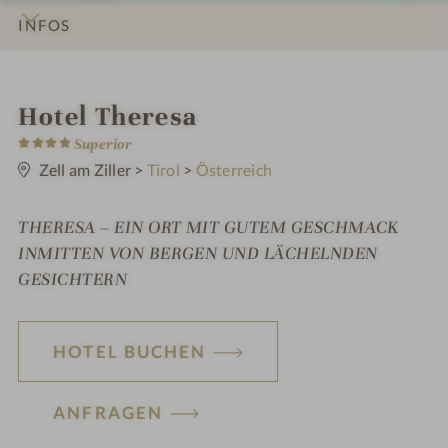
INFOS
IMPRESSIONEN
DETAILS
ZIMMER & SUITEN
ANGEBOTE
LAGE & ANREISE
i
Hotel Theresa
4
n
Superior
S
t
Zell am Ziller
>
Tirol
>
Österreich
e
r
n
THERESA – EIN ORT MIT GUTEM GESCHMACK
e
INMITTEN VON BERGEN UND LÄCHELNDEN
GESICHTERN
HOTEL BUCHEN
ANFRAGEN