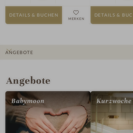
DETAILS
& BUCHEN
DETAILS
& BU
MERKEN
ANGEBOTE
INFOS
IMPRESSIONEN
DETAILS
ZIMMER & SUITEN
LAGE & ANREISE
Angebote
Babymoon
Kurzwoche