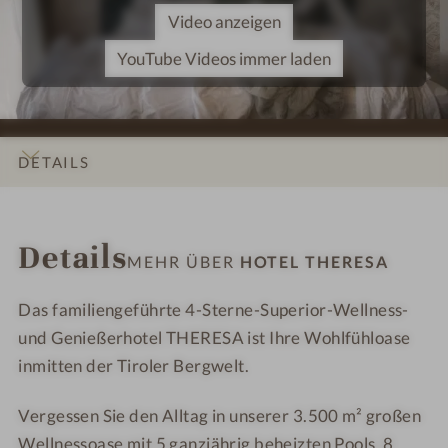
l
e
Video anzeigen
T
l
h
T
YouTube Videos immer laden
e
h
r
e
e
r
s
e
DETAILS
a
s
a
INFOS
IMPRESSIONEN
ZIMMER & SUITEN
ANGEBOTE
LAGE & ANREISE
Details
MEHR ÜBER
HOTEL THERESA
Das familiengeführte 4-Sterne-Superior-Wellness-
und Genießerhotel THERESA ist Ihre Wohlfühloase
inmitten der Tiroler Bergwelt.
Vergessen Sie den Alltag in unserer 3.500 m² großen
Wellnessoase mit 5 ganzjährig beheizten Pools, 8