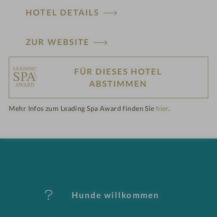
HOTEL DETAILS
ZUR WEBSITE
FÜR DIESES HOTEL
H
ABSTIMMEN
ot
Mehr Infos zum Leading Spa Award finden Sie
hier
.
el
-
M
er
Hunde willkommen
k