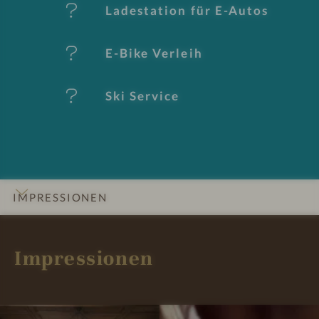
Ladestation für E-Autos
m
al
E-Bike Verleih
e
Ski Service
IMPRESSIONEN
INFOS
DETAILS
ZIMMER & SUITEN
ANGEBOTE
LAGE & ANREISE
Impressionen
I
I