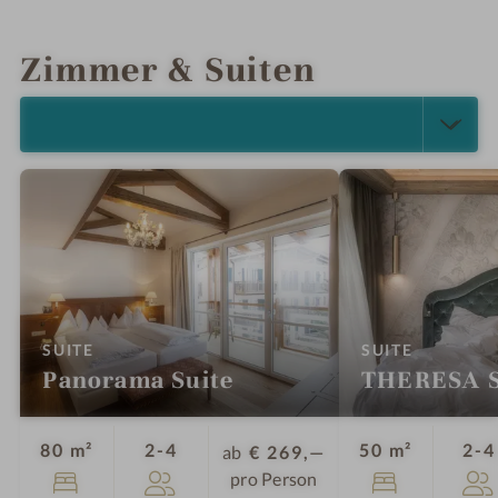
INFOS
IMPRESSIONEN
DETAILS
ANGEBOTE
LAGE & ANREISE
Zimmer & Suiten
ALLE ANZEIGEN (3)
:
:
SUITE
SUITE
Panorama Suite
THERESA S
Personen
80 m²
2-4
50 m²
2-4
ab
€ 269,—
pro Person