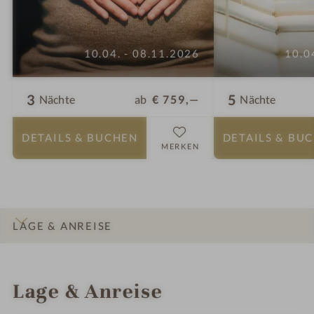
10.04. - 08.11.2026
10.0
3
5
ab
€ 759,—
Nächte
Nächte
DETAILS
& BUCHEN
DETAILS
& BU
MERKEN
LAGE & ANREISE
INFOS
IMPRESSIONEN
DETAILS
ZIMMER & SUITEN
ANGEBOTE
Lage & Anreise