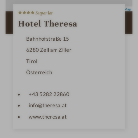
4
Leaflet
|
OpenStreetMap
Superior
S
t
ZUR ROUTENPLANUNG MIT GOOGLE
Hotel Theresa
e
MAPS
r
n
Bahnhofstraße 15
e
6280
Zell am Ziller
Tirol
Österreich
+43 5282 22860
info@theresa.at
www.theresa.at