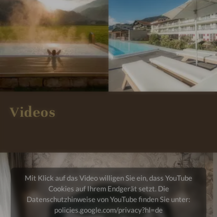
m
m
e
e
p
p
n
n
r
r
#
#
e
e
7
8
s
s
-
-
s
s
H
H
i
i
o
o
o
o
t
t
n
n
e
e
Videos
e
e
l
l
n
n
T
T
#
#
h
h
9
1
e
e
-
0
r
r
H
-
e
e
Mit Klick auf das Video willigen Sie ein, dass YouTube
o
H
s
s
Cookies auf Ihrem Endgerät setzt. Die
t
o
a
a
Datenschutzhinweise von YouTube finden Sie unter:
e
t
policies.google.com/privacy?hl=de