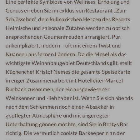
Eine perfekte Symbiose von Wellness, Erholung und
Genuss erleben Sie im exklusiven Restaurant „Zum
Schlösschen“, dem kulinarischen Herzen des Resorts.
Heimische und saisonale Zutaten werden zu optisch
ansprechenden Gaumenfreuden arrangiert. Pur,
unkompliziert, modern – oft mit einem Twist und
Nuancen aus fernen Ländern. Da die Mosel als das
wichtigste Weinanbaugebiet Deutschlands gilt, stellt
Küchenchef Kristof Nemes die gesamte Speisekarte
in enger Zusammenarbeit mit Hotelleiter Marcel
Burbach zusammen, der ein ausgewiesener
Weinkenner und -liebhaber ist. Wenn Sie sich abends
nach dem Schlemmen noch einen Absacker in
gepflegter Atmosphäre und mit angeregter
Unterhaltung gönnen möchte, sind Sie in Bettys Bar
richtig. Die vermutlich coolste Barkeeperin an der