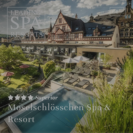
DE
EN
Superior
Moselschlösschen Spa &
Resort