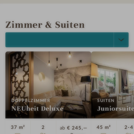
INFOS
IMPRESSIONEN
DETAILS
LAGE & ANREISE
Zimmer & Suiten
ALLE ANZEIGEN (5)
:
:
DOPPELZIMMER
SUITEN
NEUheit Deluxe
Juniorsuit
Personen
37 m²
2
45 m²
2-4
ab
€ 245,—