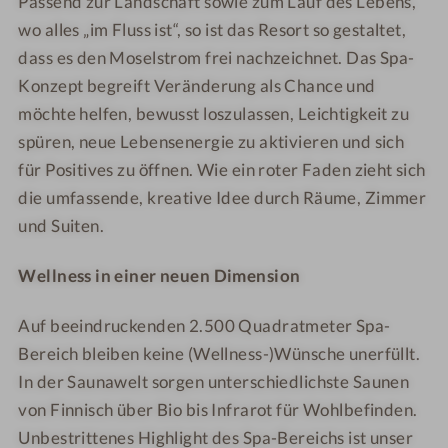
Passend zur Landschaft sowie zum Lauf des Lebens,
ö
l
a
a
wo alles „im Fluss ist“, so ist das Resort so gestaltet,
s
ö
&
&
dass es den Moselstrom frei nachzeichnet. Das Spa-
s
s
R
R
Konzept begreift Veränderung als Chance und
c
s
e
e
möchte helfen, bewusst loszulassen, Leichtigkeit zu
h
c
s
s
spüren, neue Lebensenergie zu aktivieren und sich
e
h
o
o
für Positives zu öffnen. Wie ein roter Faden zieht sich
n
e
r
r
S
n
t
t
die umfassende, kreative Idee durch Räume, Zimmer
p
S
und Suiten.
a
p
&
a
Wellness in einer neuen Dimension
R
&
e
R
Auf beeindruckenden 2.500 Quadratmeter Spa-
s
e
Bereich bleiben keine (Wellness-)Wünsche unerfüllt.
o
s
In der Saunawelt sorgen unterschiedlichste Saunen
r
o
von Finnisch über Bio bis Infrarot für Wohlbefinden.
t
r
Unbestrittenes Highlight des Spa-Bereichs ist unser
t