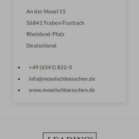
e
An der Mosel 15
56841
Traben-Trarbach
Rheinland-Pfalz
Deutschland
+49 (6541) 832-0
info@moselschloesschen.de
www.moselschloesschen.de