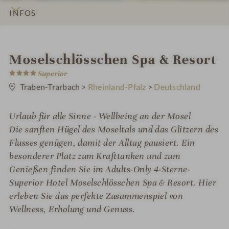
INFOS
IMPRESSIONEN
DETAILS
ZIMMER & SUITEN
LAGE & ANREISE
i
Moselschlösschen Spa & Resort
4
n
Superior
S
t
Traben-Trarbach
>
Rheinland-Pfalz
>
Deutschland
e
r
n
Urlaub für alle Sinne - Wellbeing an der Mosel
e
Die sanften Hügel des Moseltals und das Glitzern des
Flusses genügen, damit der Alltag pausiert. Ein
besonderer Platz zum Krafttanken und zum
Genießen finden Sie im Adults-Only 4-Sterne-
Superior Hotel Moselschlösschen Spa & Resort. Hier
erleben Sie das perfekte Zusammenspiel von
Wellness, Erholung und Genuss.