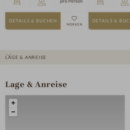
pro Person
DETAILS
& BUCHEN
DETAILS
& BU
MERKEN
LAGE & ANREISE
INFOS
IMPRESSIONEN
DETAILS
ZIMMER & SUITEN
Lage & Anreise
+
−