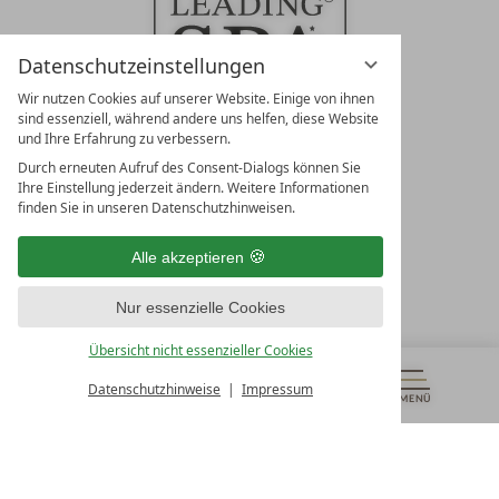
Datenschutzeinstellungen
Wir nutzen Cookies auf unserer Website. Einige von ihnen
sind essenziell, während andere uns helfen, diese Website
und Ihre Erfahrung zu verbessern.
Durch erneuten Aufruf des Consent-Dialogs können Sie
LEADING SPA RESORTS
Ihre Einstellung jederzeit ändern. Weitere Informationen
10. Oktober Str. 17/Top 1
finden Sie in unseren Datenschutzhinweisen.
9500 Villach
Österreich
Alle akzeptieren
T +43 4242 22077
Nur essenzielle Cookies
UNSERE ÖFFNUNGSZEITEN
Montag - Freitag
Übersicht nicht essenzieller Cookies
von 08:00- 16:00 Uhr
Datenschutzhinweise
Impressum
MENÜ
GUTSCHEINE
& MEHR
ALLE RESORTS
ZURÜCK
Kontakt
WIR SIND FÜR SIE DA