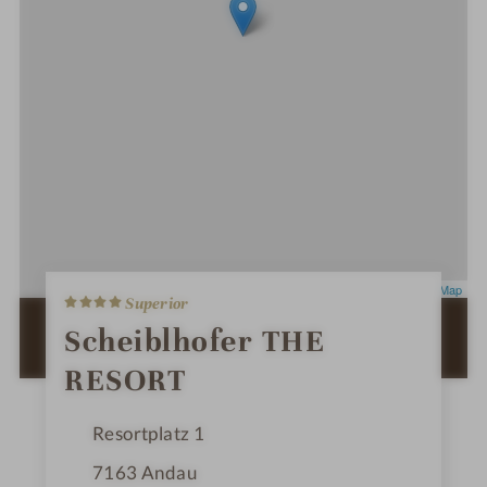
4
Leaflet
|
OpenStreetMap
Superior
S
t
ZUR ROUTENPLANUNG MIT GOOGLE
Scheiblhofer THE
e
MAPS
r
RESORT
n
e
Resortplatz 1
7163
Andau