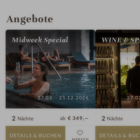
INFOS
IMPRESSIONEN
DETAILS
ZIMMER & SUITEN
LAGE & ANREISE
Angebote
Midweek Special
WINE & SP
27.03. - 21.12.2026
27.0
2
2
ab
€ 349,—
Nächte
Nächte
DETAILS
& BUCHEN
DETAILS
& BU
MERKEN