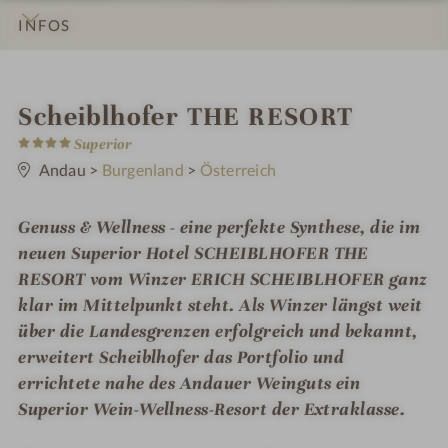
INFOS
IMPRESSIONEN
DETAILS
ZIMMER & SUITEN
ANGEBOTE
LAGE & ANREISE
W
Scheiblhofer THE RESORT
4
e
Superior
S
t
Andau
>
Burgenland
>
Österreich
l
e
r
l
n
Genuss & Wellness - eine perfekte Synthese, die im
e
n
neuen Superior Hotel SCHEIBLHOFER THE
e
RESORT vom Winzer ERICH SCHEIBLHOFER ganz
klar im Mittelpunkt steht. Als Winzer längst weit
s
über die Landesgrenzen erfolgreich und bekannt,
s
erweitert Scheiblhofer das Portfolio und
h
errichtete nahe des Andauer Weinguts ein
o
Superior Wein-Wellness-Resort der Extraklasse.
t