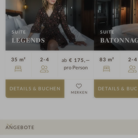
:
:
SUITE
SUITE
LEGENDS
BATONNA
Personen
35 m²
2-4
83 m²
2-4
ab
€ 175,—
pro Person
DETAILS
& BUCHEN
DETAILS
& BU
MERKEN
ANGEBOTE