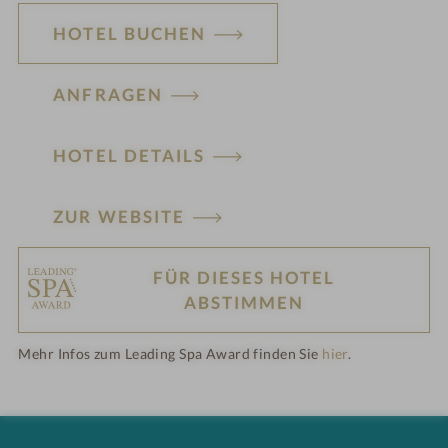
e
HOTEL BUCHEN
l
i
ANFRAGEN
n
HOTEL DETAILS
ZUR WEBSITE
FÜR DIESES HOTEL
H
ABSTIMMEN
ot
Mehr Infos zum Leading Spa Award finden Sie
hier
.
el
-