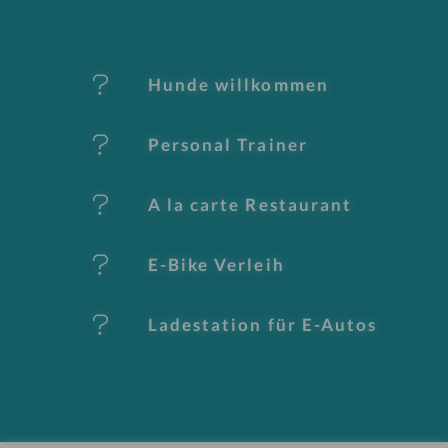
M
er
Hunde willkommen
k
Personal Trainer
m
al
A la carte Restaurant
e
E-Bike Verleih
Ladestation für E-Autos