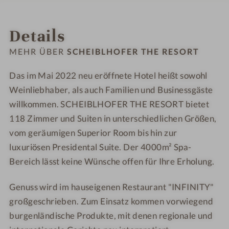
#
#
l
l
INFOS
IMPRESSIONEN
ZIMMER & SUITEN
ANGEBOTE
LAGE & ANREISE
9
1
h
h
Details
-
0
o
o
S
-
f
f
MEHR ÜBER
SCHEIBLHOFER THE RESORT
c
S
e
e
h
c
r
r
Das im Mai 2022 neu eröffnete Hotel heißt sowohl
e
h
T
T
Weinliebhaber, als auch Familien und Businessgäste
i
e
H
H
willkommen. SCHEIBLHOFER THE RESORT bietet
b
i
E
E
118 Zimmer und Suiten in unterschiedlichen Größen,
l
b
R
R
vom geräumigen Superior Room bis hin zur
h
l
E
E
luxuriösen Presidental Suite. Der 4000m² Spa-
o
h
S
S
Bereich lässt keine Wünsche offen für Ihre Erholung.
f
o
O
O
e
f
R
R
Genuss wird im hauseigenen Restaurant "INFINITY"
r
e
T
T
großgeschrieben. Zum Einsatz kommen vorwiegend
T
r
H
T
burgenländische Produkte, mit denen regionale und
E
H