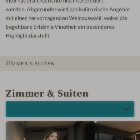
internationale Gerichte neu interpretiert
R
E
werden. Abgerundet wird das kulinarische Angebot
E
R
mit einer hervorragenden Weinauswahl, wobei die
S
E
begehbare Erlebnis-Vinothek ein besonderes
O
S
Highlight darstellt.
R
O
T
R
T
ZIMMER & SUITEN
INFOS
IMPRESSIONEN
DETAILS
ANGEBOTE
LAGE & ANREISE
Zimmer & Suiten
ALLE ANZEIGEN (5)