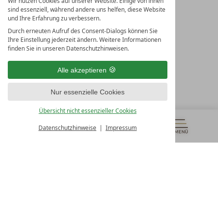
Wir nutzen Cookies auf unserer Website. Einige von ihnen
sind essenziell, während andere uns helfen, diese Website
und Ihre Erfahrung zu verbessern.
Durch erneuten Aufruf des Consent-Dialogs können Sie
LEADING SPA RESORTS
Ihre Einstellung jederzeit ändern. Weitere Informationen
10. Oktober Str. 17/Top 1
finden Sie in unseren Datenschutzhinweisen.
9500 Villach
Österreich
Alle akzeptieren
T +43 4242 22077
Nur essenzielle Cookies
UNSERE ÖFFNUNGSZEITEN
Montag - Freitag
Übersicht nicht essenzieller Cookies
von 08:00- 16:00 Uhr
Datenschutzhinweise
Impressum
MENÜ
GUTSCHEINE
& MEHR
ALLE RESORTS
ZURÜCK
Kontakt
WIR SIND FÜR SIE DA
Newsletter
EXKLUSIVE ANGEBOTE SICHERN