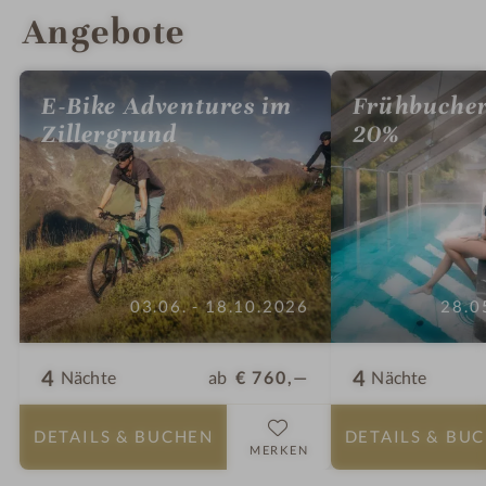
Angebote
E-Bike Adventures im
Frühbucher
Zillergrund
20%
03.06. - 18.10.2026
28.0
4
4
ab
€ 760,—
Nächte
Nächte
DETAILS
& BUCHEN
DETAILS
& BU
MERKEN