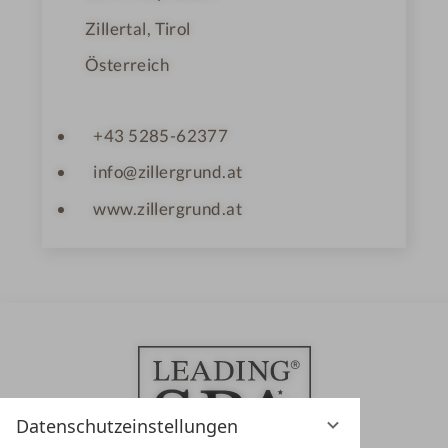
Zillertal, Tirol
Österreich
+43 5285-62377
info@zillergrund.at
www.zillergrund.at
Datenschutzeinstellungen