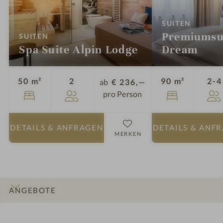
:
SUITEN
Premiumsui
:
SUITEN
Spa Suite Alpin Lodge
Dream
Personen
50 m²
2
90 m²
2-4
ab
€ 236,—
pro Person
DETAILS
& ANFRAGEN
DETAILS
& ANF
MERKEN
ANGEBOTE
INFOS
IMPRESSIONEN
DETAILS
ZIMMER & SUITEN
LAGE & ANREISE