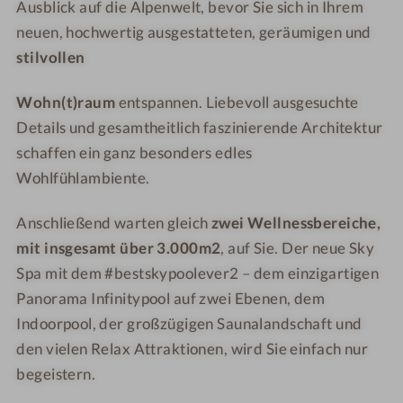
Ausblick auf die Alpenwelt, bevor Sie sich in Ihrem
o
M
s
s
neuen, hochwertig ausgestatteten, geräumigen und
u
o
o
o
stilvollen
n
u
r
r
t
n
t
t
Wohn(t)raum
entspannen. Liebevoll ausgesuchte
a
t
Details und gesamtheitlich faszinierende Architektur
i
a
schaffen ein ganz besonders edles
n
i
Wohlfühlambiente.
R
n
e
R
Anschließend warten gleich
zwei Wellnessbereiche,
s
e
o
s
mit insgesamt über 3.000m2
, auf Sie. Der neue Sky
r
o
Spa mit dem #bestskypoolever2 – dem einzigartigen
t
r
Panorama Infinitypool auf zwei Ebenen, dem
t
Indoorpool, der großzügigen Saunalandschaft und
den vielen Relax Attraktionen, wird Sie einfach nur
begeistern.