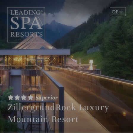
DE
EN
Superior
ZillergrundRock Luxury
Mountain Resort