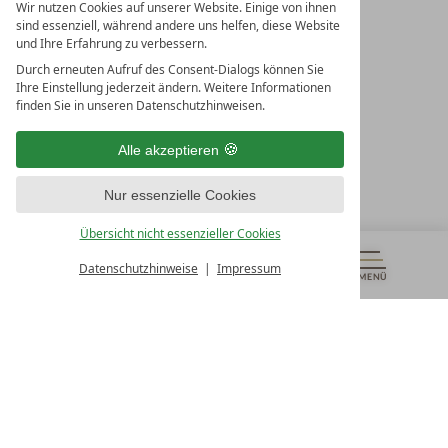
Wir nutzen Cookies auf unserer Website. Einige von ihnen
sind essenziell, während andere uns helfen, diese Website
und Ihre Erfahrung zu verbessern.
Durch erneuten Aufruf des Consent-Dialogs können Sie
LEADING SPA RESORTS
Ihre Einstellung jederzeit ändern. Weitere Informationen
10. Oktober Str. 17/Top 1
finden Sie in unseren Datenschutzhinweisen.
9500 Villach
Österreich
Alle akzeptieren
T +43 4242 22077
Nur essenzielle Cookies
UNSERE ÖFFNUNGSZEITEN
Montag - Freitag
Übersicht nicht essenzieller Cookies
von 08:00- 16:00 Uhr
Datenschutzhinweise
Impressum
MENÜ
GUTSCHEINE
& MEHR
ALLE RESORTS
ZURÜCK
Kontakt
WIR SIND FÜR SIE DA
Newsletter
EXKLUSIVE ANGEBOTE SICHERN