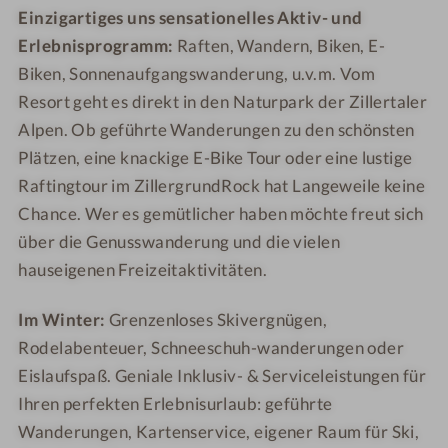
Einzigartiges uns sensationelles Aktiv- und
Erlebnisprogramm:
Raften, Wandern, Biken, E-
Biken, Sonnenaufgangswanderung, u.v.m. Vom
Resort geht es direkt in den Naturpark der Zillertaler
Alpen. Ob geführte Wanderungen zu den schönsten
Plätzen, eine knackige E-Bike Tour oder eine lustige
Raftingtour im ZillergrundRock hat Langeweile keine
Chance. Wer es gemütlicher haben möchte freut sich
über die Genusswanderung und die vielen
hauseigenen Freizeitaktivitäten.
Im Winter:
Grenzenloses Skivergnügen,
Rodelabenteuer, Schneeschuh-wanderungen oder
Eislaufspaß. Geniale Inklusiv- & Serviceleistungen für
Ihren perfekten Erlebnisurlaub: geführte
Wanderungen, Kartenservice, eigener Raum für Ski,