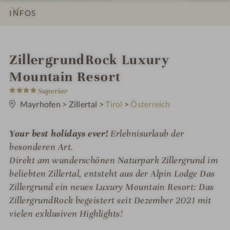
INFOS
IMPRESSIONEN
DETAILS
ZIMMER & SUITEN
ANGEBOTE
LAGE & ANREISE
i
ZillergrundRock Luxury
n
Mountain Resort
4
Superior
S
t
Mayrhofen
>
Zillertal
>
Tirol
>
Österreich
e
r
n
Your best holidays ever!
Erlebnisurlaub der
e
besonderen Art.
Direkt am wunderschönen Naturpark Zillergrund im
beliebten Zillertal, entsteht aus der Alpin Lodge Das
Zillergrund ein neues Luxury Mountain Resort: Das
ZillergrundRock begeistert seit Dezember 2021 mit
vielen exklusiven Highlights!