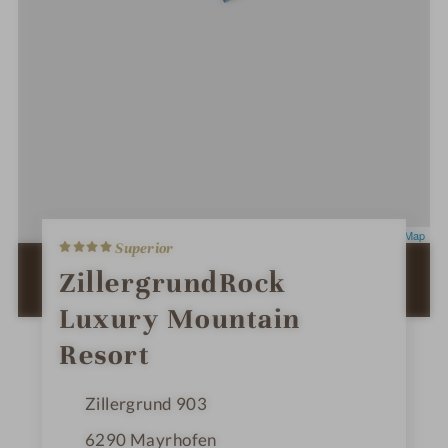
4
Leaflet
|
OpenStreetMap
Superior
S
t
ZUR ROUTENPLANUNG MIT GOOGLE
ZillergrundRock
e
MAPS
r
Luxury Mountain
n
e
Resort
Zillergrund 903
6290
Mayrhofen