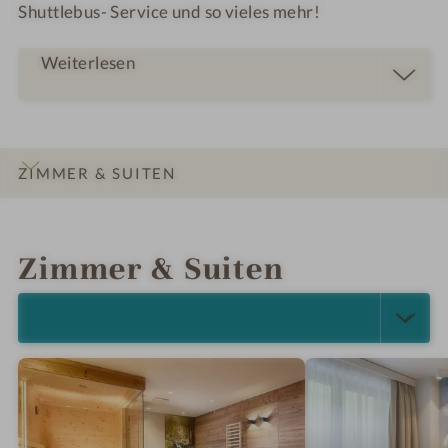
Shuttlebus- Service und so vieles mehr!
Weiterlesen
ZIMMER & SUITEN
INFOS
IMPRESSIONEN
DETAILS
ANGEBOTE
LAGE & ANREISE
Zimmer & Suiten
ALLE ANZEIGEN (6)