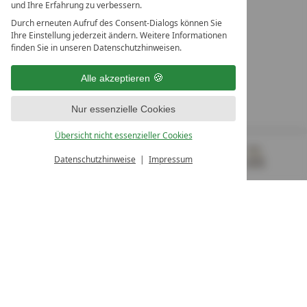
und Ihre Erfahrung zu verbessern.
Durch erneuten Aufruf des Consent-Dialogs können Sie
LEADING SPA RESORTS
Ihre Einstellung jederzeit ändern. Weitere Informationen
10. Oktober Str. 17/Top 1
finden Sie in unseren Datenschutzhinweisen.
9500 Villach
Österreich
Alle akzeptieren
T +43 4242 22077
Nur essenzielle Cookies
UNSERE ÖFFNUNGSZEITEN
Montag - Freitag
Übersicht nicht essenzieller Cookies
von 08:00- 16:00 Uhr
Datenschutzhinweise
Impressum
MENÜ
GUTSCHEINE
& MEHR
ALLE RESORTS
ZURÜCK
Kontakt
WIR SIND FÜR SIE DA
Newsletter
EXKLUSIVE ANGEBOTE SICHERN
Partnerhotel werden