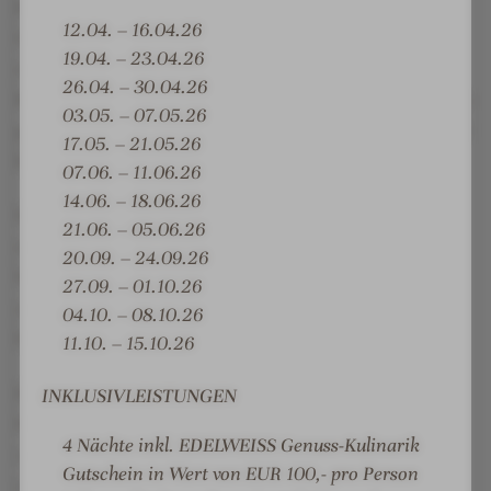
t
t
n
n
EDELWEISS Mountain Spa mit getrennten Adults-
12.04. – 16.04.26
-
-
r
R
Only und Familienbereichen. Die beiden Außenpool
19.04. – 23.04.26
R
I
i
e
mit Blick auf die atemberaubende Großarler
26.04. – 30.04.26
u
n
c
s
Bergwelt sowie der großzügige Saunabereich und die
03.05. – 07.05.26
h
n
h
o
gemütlichen Ruheräume bieten Platz für ausreichend
e
e
17.05. – 21.05.26
t
r
Erholung.
b
n
u
t
07.06. – 11.06.26
e
e
n
14.06. – 18.06.26
Wer es zwischendurch etwas actionreicher haben
r
i
g
21.06. – 05.06.26
möchte sollte unbedingt den Indoor-
e
n
20.09. – 24.09.26
Wasserrutschenpark mit 5 Rutschen über 3 Etagen
i
r
27.09. – 01.10.26
c
i
ausprobieren - dieser lässt nicht nur Kinderherzen
04.10. – 08.10.26
h
c
höher schlagen.
11.10. – 15.10.26
h
t
Die Gäste werden abends in der EDELWEISS
INKLUSIVLEISTUNGEN
u
Mountain Cuisine kulinarisch in höchster Form
n
4 Nächte inkl. EDELWEISS Genuss-Kulinarik
verwöhnt. Einen besonderen Genussmoment bietet
g
Gutschein in Wert von EUR 100,- pro Person
zudem das zwei-Hauben prämierte Steakrestaurant