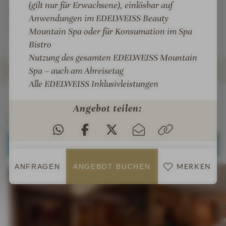
(gilt nur für Erwachsene), einlösbar auf
Sirloin Grill & Dine sowie die hauseigene Sushi-Bar
Anwendungen im EDELWEISS Beauty
und die asiatische Küchenline Sakura.
Mountain Spa oder für Konsumation im Spa
Bistro
Nutzung des gesamten EDELWEISS Mountain
Spa – auch am Abreisetag
ZIMMER & SUITEN
Alle EDELWEISS Inklusivleistungen
INFOS
IMPRESSIONEN
DETAILS
ANGEBOTE
LAGE & ANREISE
Angebot teilen:
Zimmer & Suiten
ALLE ANZEIGEN (8)
MERKEN
ANFRAGEN
ANGEBOT BUCHEN