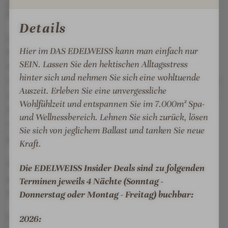
z
z
t
I
MEHR ÜBER
DAS EDELWEISS SALZBURG
o
b
b
MOUNTAIN RESORT
a
S
l
Details
u
u
i
S
Direkt an der Talstation in Großarl gelegen, ist DAS
r
r
n
S
Hier im DAS EDELWEISS kann man einfach nur
g
EDELWEISS Salzburg Mountain Resort der ideale
g
R
a
SEIN. Lassen Sie den hektischen Alltagsstress
M
M
e
l
Rückzugsort für Aktive, Erholungssuchende und
hinter sich und nehmen Sie sich eine wohltuende
o
o
s
z
Genießer. Mit viel Herzlichkeit und Engagement führt
Auszeit. Erleben Sie eine unvergessliche
u
u
o
b
die Gastgeberfamilie Hettegger das luxuriöse Resort
n
n
Wohlfühlzeit und entspannen Sie im 7.000m² Spa-
r
u
bereits in dritter Generation und sorgt täglich für
t
t
t
r
und Wellnessbereich. Lehnen Sie sich zurück, lösen
eine persönliche und gemütliche Atmosphäre im
a
a
-
g
Sie sich von jeglichem Ballast und tanken Sie neue
gesamten Haus.
i
i
I
M
Kraft.
n
n
n
o
Die Gäste werden in einem modernen Design mit
R
R
n
u
Die EDELWEISS Insider Deals sind zu folgenden
großzügigen Suiten im alpinen Stil willkommen
e
e
e
n
Terminen jeweils 4 Nächte (Sonntag -
geheißen.
s
s
n
t
Donnerstag oder Montag - Freitag) buchbar:
o
o
e
a
Ein absolutes Highlight bietet der 7.000 m² große
r
r
i
i
2026: