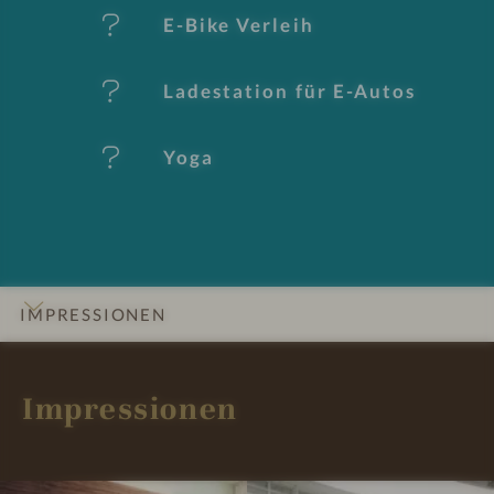
al
E-Bike Verleih
e
Ladestation für E-Autos
Yoga
IMPRESSIONEN
INFOS
DETAILS
ZIMMER & SUITEN
LAGE & ANREISE
Impressionen
R
R