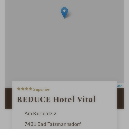
4
Leaflet
|
OpenStreetMap
Superior
S
t
ZUR ROUTENPLANUNG MIT GOOGLE
REDUCE Hotel Vital
e
MAPS
r
n
Am Kurplatz 2
e
7431
Bad Tatzmannsdorf