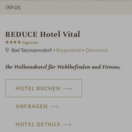
INFOS
IMPRESSIONEN
DETAILS
ZIMMER & SUITEN
LAGE & ANREISE
i
REDUCE Hotel Vital
4
n
Superior
S
t
Bad Tatzmannsdorf
>
Burgenland
>
Österreich
e
r
n
Ihr Wellnesshotel für Wohlbefinden und Fitness.
e
HOTEL BUCHEN
ANFRAGEN
HOTEL DETAILS