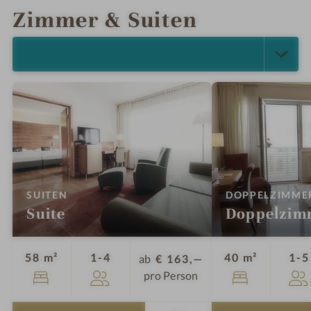
Zimmer & Suiten
ALLE ANZEIGEN (4)
:
SUITEN
DOPPELZIMME
Suite
Doppelzim
Personen
58 m²
1-4
40 m²
1-5
ab
€ 163,—
pro Person