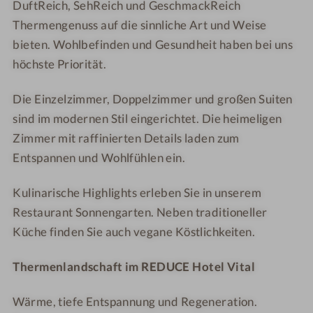
DuftReich, SehReich und GeschmackReich
o
c
M
Thermengenuss auf die sinnliche Art und Weise
o
k
bieten. Wohlbefinden und Gesundheit haben bei uns
l
u
n
höchste Priorität.
g
Die Einzelzimmer, Doppelzimmer und großen Suiten
sind im modernen Stil eingerichtet. Die heimeligen
Zimmer mit raffinierten Details laden zum
Entspannen und Wohlfühlen ein.
Kulinarische Highlights erleben Sie in unserem
Restaurant Sonnengarten. Neben traditioneller
Küche finden Sie auch vegane Köstlichkeiten.
Thermenlandschaft im REDUCE Hotel Vital
Wärme, tiefe Entspannung und Regeneration.