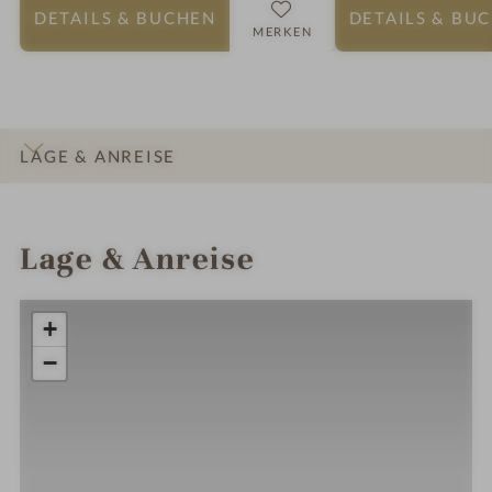
DETAILS
& BUCHEN
DETAILS
& BU
MERKEN
LAGE & ANREISE
INFOS
IMPRESSIONEN
DETAILS
ZIMMER & SUITEN
Lage & Anreise
+
−