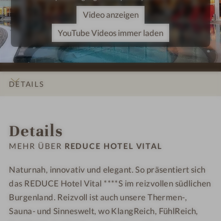
l
l
e
e
Video anzeigen
l
l
l
l
n
n
-
-
YouTube Videos immer laden
e
e
F
K
s
s
r
u
s
s
a
l
h
h
u
i
DETAILS
o
o
i
n
t
t
m
a
INFOS
IMPRESSIONEN
ZIMMER & SUITEN
LAGE & ANREISE
e
e
I
r
Details
l
l
n
i
-
-
n
k
MEHR ÜBER
REDUCE HOTEL VITAL
I
M
e
-
n
o
n
D
Naturnah, innovativ und elegant. So präsentiert sich
n
o
p
I
das REDUCE Hotel Vital ****S im reizvollen südlichen
e
r
o
M
Burgenland. Reizvoll ist auch unsere Thermen-,
n
p
o
S
Sauna- und Sinneswelt, wo KlangReich, FühlReich,
p
a
l
U