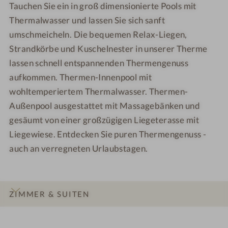
Tauchen Sie ein in groß dimensionierte Pools mit
Thermalwasser und lassen Sie sich sanft
umschmeicheln. Die bequemen Relax-Liegen,
Strandkörbe und Kuschelnester in unserer Therme
lassen schnell entspannenden Thermengenuss
aufkommen. Thermen-Innenpool mit
wohltemperiertem Thermalwasser. Thermen-
Außenpool ausgestattet mit Massagebänken und
gesäumt von einer großzügigen Liegeterasse mit
Liegewiese. Entdecken Sie puren Thermengenuss -
auch an verregneten Urlaubstagen.
ZIMMER & SUITEN
INFOS
IMPRESSIONEN
DETAILS
LAGE & ANREISE