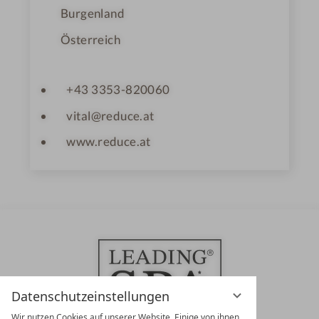
Burgenland
Österreich
+43 3353-820060
vital@reduce.at
www.reduce.at
Datenschutzeinstellungen
Wir nutzen Cookies auf unserer Website. Einige von ihnen