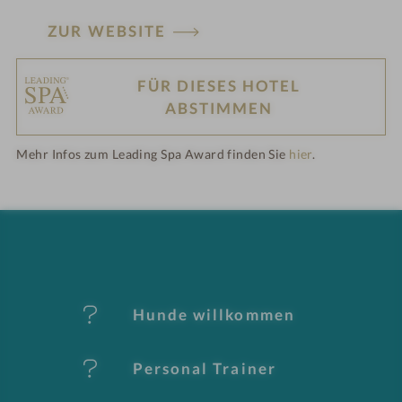
ZUR WEBSITE
FÜR DIESES HOTEL
H
ABSTIMMEN
ot
Mehr Infos zum Leading Spa Award finden Sie
hier
.
el
-
M
er
Hunde willkommen
k
Personal Trainer
m