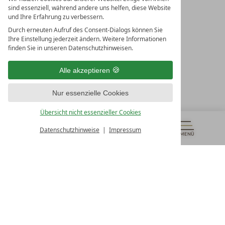
sind essenziell, während andere uns helfen, diese Website
und Ihre Erfahrung zu verbessern.
Durch erneuten Aufruf des Consent-Dialogs können Sie
LEADING SPA RESORTS
Ihre Einstellung jederzeit ändern. Weitere Informationen
10. Oktober Str. 17/Top 1
finden Sie in unseren Datenschutzhinweisen.
9500 Villach
Österreich
Alle akzeptieren
T +43 4242 22077
Nur essenzielle Cookies
UNSERE ÖFFNUNGSZEITEN
Montag - Freitag
Übersicht nicht essenzieller Cookies
von 08:00- 16:00 Uhr
Datenschutzhinweise
Impressum
MENÜ
GUTSCHEINE
& MEHR
ALLE RESORTS
ZURÜCK
Kontakt
WIR SIND FÜR SIE DA
Newsletter
EXKLUSIVE ANGEBOTE SICHERN