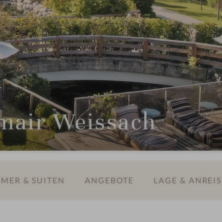
mair Weissach
MER & SUITEN
ANGEBOTE
LAGE & ANREIS