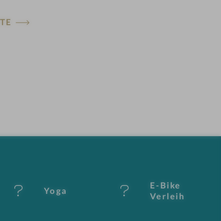
TE
E-Bike
Yoga
Verleih