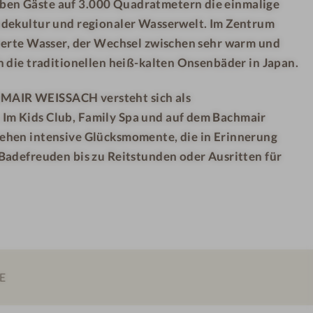
en Gäste auf 3.000 Quadratmetern die einmalige
n
adekultur und regionaler Wasserwelt. Im Zentrum
s
e
rierte Wasser, der Wechsel zwischen sehr warm und
n
h die traditionellen heiß-kalten Onsenbäder in Japan.
S
AIR WEISSACH versteht sich als
p
Im Kids Club, Family Spa und auf dem Bachmair
a
ehen intensive Glücksmomente, die in Erinnerung
-
B
 Badefreuden bis zu Reitstunden oder Ausritten für
e
h
a
n
d
l
E
u
n