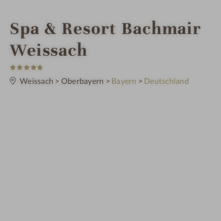
i
Spa & Resort Bachmair
n
Weissach
5
S
t
Weissach
>
Oberbayern
>
Bayern
>
Deutschland
e
r
n
e