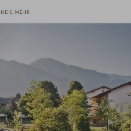
INE
& MEHR