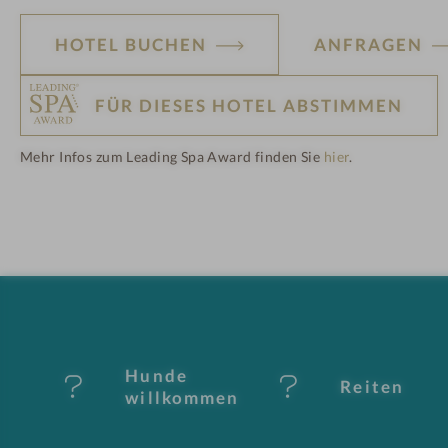
HOTEL BUCHEN
ANFRAGEN
FÜR DIESES HOTEL ABSTIMMEN
Mehr Infos zum Leading Spa Award finden Sie
hier
.
H
ot
el
-
M
Hunde
Reiten
er
willkommen