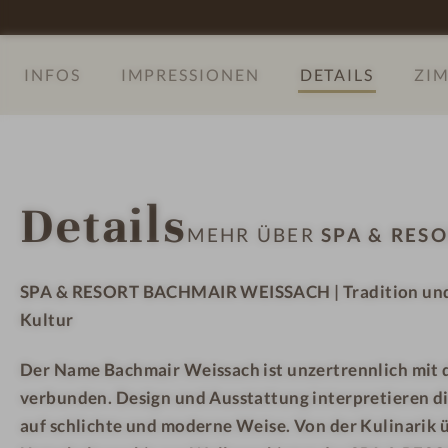
c
s
s
h
a
a
INFOS
IMPRESSIONEN
DETAILS
ZIM
m
c
c
a
h
h
i
-
-
r
F
O
W
a
n
Details
e
m
s
MEHR ÜBER
SPA & RES
i
i
e
s
l
n
SPA & RESORT BACHMAIR WEISSACH | Tradition und
s
y
S
Kultur
a
S
p
c
p
a
Der Name Bachmair Weissach ist unzertrennlich mit
h
a
-
verbunden. Design und Ausstattung interpretieren di
-
L
R
auf schlichte und moderne Weise. Von der Kulinarik 
O
o
u