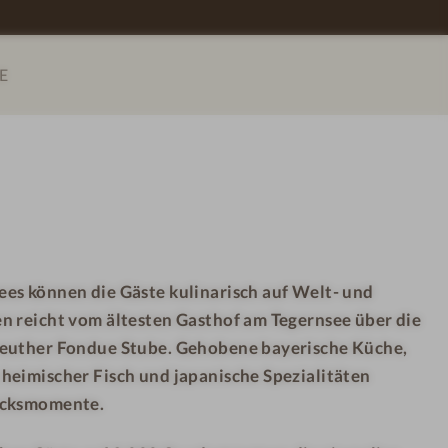
c
s
h
a
E
m
c
a
h
i
-
r
S
W
o
e
l
i
e
s
p
ees können die Gäste kulinarisch auf Welt- und
s
o
en reicht vom ältesten Gasthof am Tegernsee über die
a
o
c
l
reuther Fondue Stube. Gehobene bayerische Küche,
h
 heimischer Fisch und japanische Spezialitäten
-
lücksmomente.
O