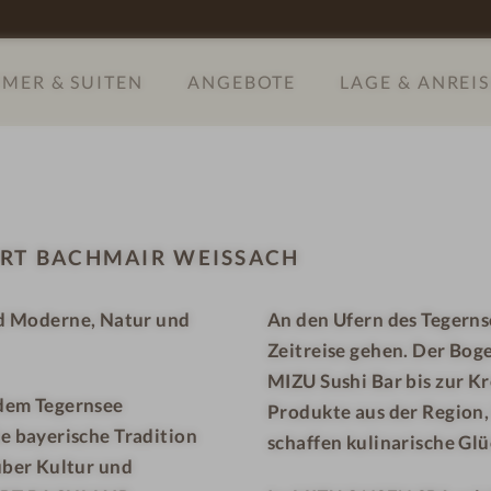
c
s
h
a
MER & SUITEN
ANGEBOTE
LAGE & ANREIS
m
c
a
h
i
-
r
F
W
r
e
ü
ORT BACHMAIR WEISSACH
i
h
s
s
 Moderne, Natur und
An den Ufern des Tegerns
s
t
Zeitreise gehen. Der Bog
a
ü
c
c
MIZU Sushi Bar bis zur K
 dem Tegernsee
h
k
Produkte aus der Region,
e bayerische Tradition
-
schaffen kulinarische G
über Kultur und
B