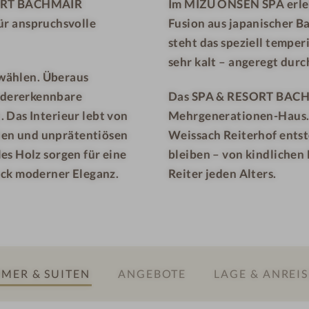
ESORT BACHMAIR
Im MIZU ONSEN SPA erleb
e
r anspruchsvolle
Fusion aus japanischer B
a
c
steht das speziell tempe
h
sehr kalt – angeregt durc
wählen. Überaus
-
edererkennbare
Das SPA & RESORT BACHM
S
. Das Interieur lebt von
Mehrgenerationen-Haus. 
t
ien und unprätentiösen
Weissach Reiterhof entst
e
g
les Holz sorgen für eine
bleiben – von kindlichen
ck moderner Eleganz.
Reiter jeden Alters.
MER & SUITEN
ANGEBOTE
LAGE & ANREIS