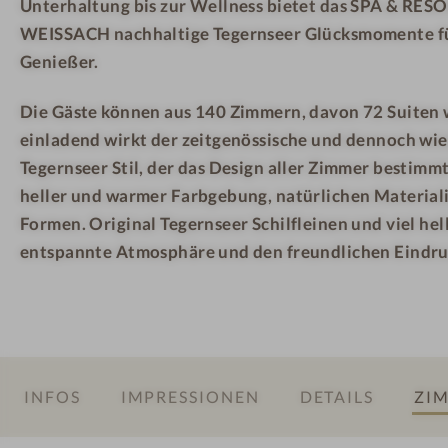
Unterhaltung bis zur Wellness bietet das SPA & R
n
u
h
WEISSACH nachhaltige Tegernseer Glücksmomente fü
s
n
e
e
g
r
Genießer.
n
e
a
Die Gäste können aus
140 Zimmern, davon 72 Suiten
S
u
einladend wirkt der zeitgenössische und dennoch wi
p
m
Tegernseer Stil, der das Design aller Zimmer bestimmt
a
heller und warmer Farbgebung, natürlichen Material
Formen. Original Tegernseer Schilfleinen und viel hel
entspannte Atmosphäre und den freundlichen Eindru
INFOS
IMPRESSIONEN
DETAILS
ZIM