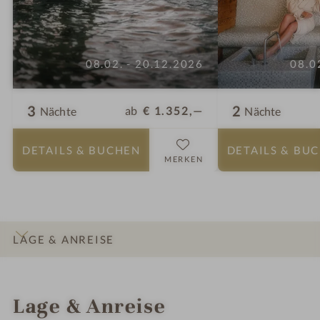
08.02. - 20.12.2026
08.0
3
2
ab
€ 1.352,—
Nächte
Nächte
DETAILS
& BUCHEN
DETAILS
& BU
MERKEN
LAGE & ANREISE
INFOS
IMPRESSIONEN
DETAILS
ZIMMER & SUITEN
ANGEBOTE
Lage & Anreise