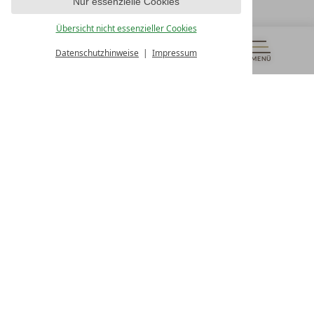
Nur essenzielle Cookies
UNSERE ÖFFNUNGSZEITEN
Montag - Freitag
Übersicht nicht essenzieller Cookies
von 08:00- 16:00 Uhr
Datenschutzhinweise
Impressum
MENÜ
GUTSCHEINE
& MEHR
ALLE RESORTS
ZURÜCK
Kontakt
WIR SIND FÜR SIE DA
Newsletter
EXKLUSIVE ANGEBOTE SICHERN
Partnerhotel werden
LASSEN SIE IHR HOTEL AUSZEICHNEN
Presse
ARTIKEL & MEDIEN SEHEN
Datenschutz­einstellungen
Datenschutz
Impressum
Barrierefreiheitserklärung