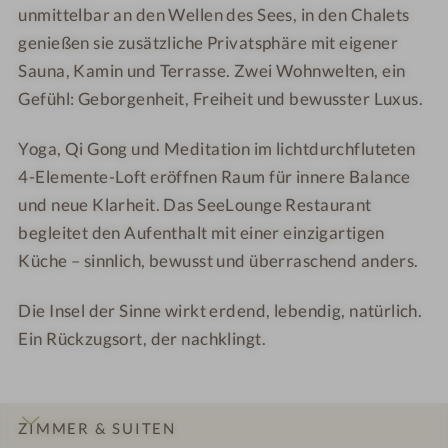
unmittelbar an den Wellen des Sees, in den Chalets
i
n
genießen sie zusätzliche Privatsphäre mit eigener
e
-
g
S
Sauna, Kamin und Terrasse. Zwei Wohnwelten, ein
e
t
Gefühl: Geborgenheit, Freiheit und bewusster Luxus.
a
n
Yoga, Qi Gong und Meditation im lichtdurchfluteten
d
4-Elemente-Loft eröffnen Raum für innere Balance
U
und neue Klarheit. Das SeeLounge Restaurant
p
begleitet den Aufenthalt mit einer einzigartigen
P
Küche – sinnlich, bewusst und überraschend anders.
a
d
Die Insel der Sinne wirkt erdend, lebendig, natürlich.
d
Ein Rückzugsort, der nachklingt.
l
e
s
ZIMMER & SUITEN