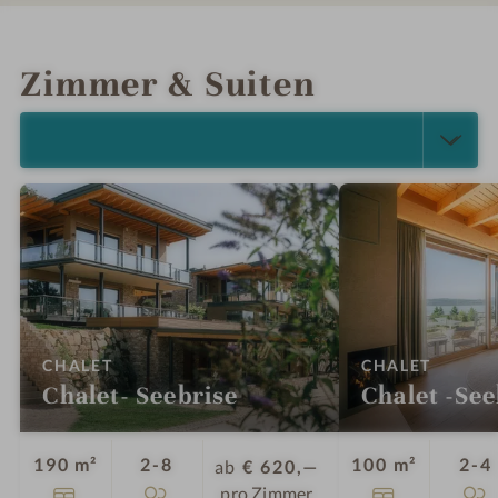
INFOS
IMPRESSIONEN
DETAILS
ANGEBOTE
LAGE & ANREISE
Zimmer & Suiten
ALLE ANZEIGEN (5)
:
:
CHALET
CHALET
Chalet- Seebrise
Chalet -See
Personen
190 m²
2-8
100 m²
2-4
ab
€ 620,—
pro Zimmer