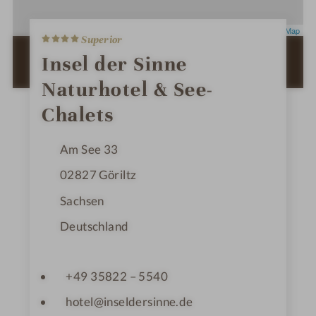
4
Leaflet
|
OpenStreetMap
Superior
S
t
ZUR ROUTENPLANUNG MIT GOOGLE
Insel der Sinne
e
MAPS
r
Naturhotel & See-
n
e
Chalets
Am See 33
02827
Göriltz
Sachsen
Deutschland
+49 35822 – 5540
hotel@inseldersinne.de