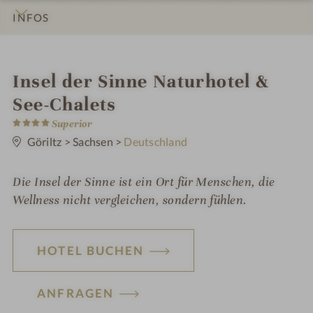
INFOS
IMPRESSIONEN
DETAILS
ZIMMER & SUITEN
ANGEBOTE
LAGE & ANREISE
i
Insel der Sinne Naturhotel &
n
See-Chalets
4
Superior
S
t
Göriltz
>
Sachsen
>
Deutschland
e
r
n
Die Insel der Sinne ist ein Ort für Menschen, die
e
Wellness nicht vergleichen, sondern fühlen.
HOTEL BUCHEN
ANFRAGEN