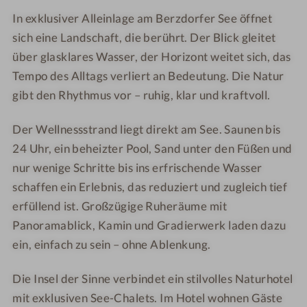
-
S
S
t
t
In exklusiver Alleinlage am Berzdorfer See öffnet
A
e
e
s
s
sich eine Landschaft, die berührt. Der Blick gleitet
u
e
e
-
-
über glasklares Wasser, der Horizont weitet sich, das
ß
-
-
R
R
e
Tempo des Alltags verliert an Bedeutung. Die Natur
C
C
u
u
n
gibt den Rhythmus vor – ruhig, klar und kraftvoll.
h
h
h
h
p
a
a
e
e
o
Der Wellnessstrand liegt direkt am See. Saunen bis
l
l
r
b
o
24 Uhr, ein beheizter Pool, Sand unter den Füßen und
e
e
a
e
l
t
t
u
r
nur wenige Schritte bis ins erfrischende Wasser
s
s
m
e
schaffen ein Erlebnis, das reduziert und zugleich tief
-
-
i
erfüllend ist. Großzügige Ruheräume mit
S
P
c
Panoramablick, Kamin und Gradierwerk laden dazu
t
ä
h
ein, einfach zu sein – ohne Ablenkung.
e
r
g
c
Die Insel der Sinne verbindet ein stilvolles Naturhotel
-
h
mit exklusiven See-Chalets. Im Hotel wohnen Gäste
L
e