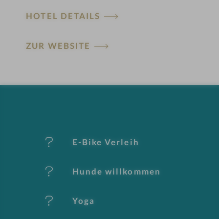
HOTEL DETAILS
H
ZUR WEBSITE
ot
el
-
M
er
E-Bike Verleih
k
Hunde willkommen
m
al
Yoga