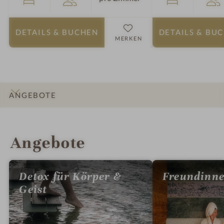
DETAILS
& BUCHEN
DETAILS
& BU
MERKEN
ANGEBOTE
INFOS
IMPRESSIONEN
DETAILS
ZIMMER & SUITEN
LAGE & ANREISE
Angebote
Detox für Körper &
Freundinne
Geist