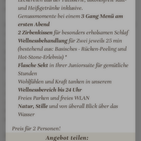
t
ä
h
und Heißgetränke inklusive.
ein, einfach zu sein – ohne Ablenkung.
e
r
Genussmomente bei einem
3 Gang Menü am
g
c
ersten Abend
Die Insel der Sinne verbindet ein stilvolles Naturhotel
-
h
2 Zirbenkissen
für besonders erholsamen Schlaf
mit exklusiven See-Chalets. Im Hotel wohnen Gäste
L
e
Wellnessbehandlung
für Zwei jeweils 25 min
unmittelbar an den Wellen des Sees, in den Chalets
i
n
(bestehend aus: Basisches - Rücken-Peeling und
genießen sie zusätzliche Privatsphäre mit eigener
e
-
Hot-Stone-Erlebnis) *
g
S
Sauna, Kamin und Terrasse. Zwei Wohnwelten, ein
Flasche Sekt
in Ihrer Juniorsuite für gemütliche
e
t
Gefühl: Geborgenheit, Freiheit und bewusster Luxus.
Stunden
a
Wohlfühlen und Kraft tanken in unserem
n
Yoga, Qi Gong und Meditation im lichtdurchfluteten
Wellnessbereich bis 24 Uhr
d
4-Elemente-Loft eröffnen Raum für innere Balance
Freies Parken und freies WLAN
U
und neue Klarheit. Das SeeLounge Restaurant
Natur, Stille
und von überall Blick über das
p
begleitet den Aufenthalt mit einer einzigartigen
Wasser
P
Küche – sinnlich, bewusst und überraschend anders.
a
Preis für 2 Personen!
d
Die Insel der Sinne wirkt erdend, lebendig, natürlich.
Angebot teilen:
d