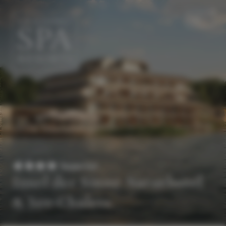
DE
EN
Superior
Insel der Sinne Naturhotel
& See-Chalets