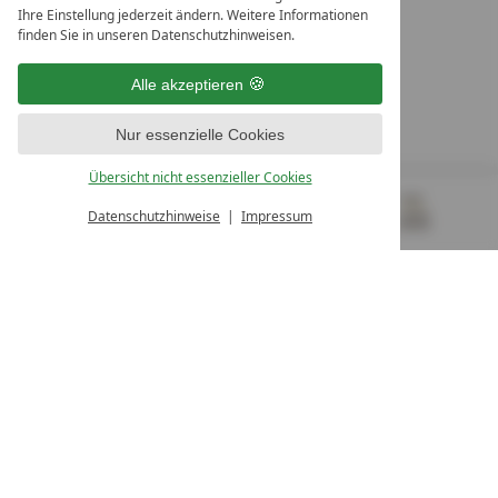
Ihre Einstellung jederzeit ändern. Weitere Informationen
10. Oktober Str. 17/Top 1
finden Sie in unseren Datenschutzhinweisen.
9500 Villach
Österreich
Alle akzeptieren
T +43 4242 22077
Nur essenzielle Cookies
UNSERE ÖFFNUNGSZEITEN
Montag - Freitag
Übersicht nicht essenzieller Cookies
von 08:00- 16:00 Uhr
Datenschutzhinweise
Impressum
MENÜ
GUTSCHEINE
& MEHR
ALLE RESORTS
ZURÜCK
Kontakt
WIR SIND FÜR SIE DA
Newsletter
EXKLUSIVE ANGEBOTE SICHERN
Partnerhotel werden
LASSEN SIE IHR HOTEL AUSZEICHNEN