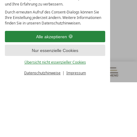
und Ihre Erfahrung zu verbessern.
Durch erneuten Aufruf des Consent-Dialogs können Sie
LEADING SPA RESORTS
Ihre Einstellung jederzeit ändern. Weitere Informationen
10. Oktober Str. 17/Top 1
finden Sie in unseren Datenschutzhinweisen.
9500 Villach
Österreich
Alle akzeptieren
T +43 4242 22077
Nur essenzielle Cookies
UNSERE ÖFFNUNGSZEITEN
Montag - Freitag
Übersicht nicht essenzieller Cookies
von 08:00- 16:00 Uhr
Datenschutzhinweise
Impressum
MENÜ
GUTSCHEINE
& MEHR
ALLE RESORTS
ZURÜCK
Kontakt
WIR SIND FÜR SIE DA
Newsletter
EXKLUSIVE ANGEBOTE SICHERN
Partnerhotel werden