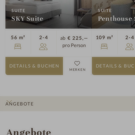
:
:
SUITE
SUITE
SKY Suite
Penthouse 
Personen
56 m²
2-4
109 m²
2-4
ab
€ 225,—
pro Person
DETAILS
& BUCHEN
DETAILS
& BU
MERKEN
ANGEBOTE
INFOS
IMPRESSIONEN
DETAILS
ZIMMER & SUITEN
LAGE & ANREISE
Angebote