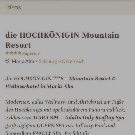
INFOS
IMPRESSIONEN
DETAILS
ZIMMER & SUITEN
ANGEBOTE
LAGE & ANREISE
i
die HOCHKÖNIGIN Mountain
n
Resort
4
Superior
S
t
Maria Alm
>
Salzburg
>
Österreich
e
r
n
die HOCHKÖNIGIN ****
S – Mountain Resort &
e
Wellnesshotel in Maria Alm
Modernes, edles Wellness- und Aktivhotel am Fuße
des Hochkönigs mit spektakulärem Panoramablick,
exklusivem
TIARA SPA – Adults Only Rooftop Spa
,
großzügigem QUEEN SPA mit Infinity Pool und
liebevollem FAMILY SPA. Perfekt für