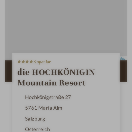
340 km Wanderwege
4
Leaflet
|
OpenStreetMap
Superior
S
t
ZUR ROUTENPLANUNG MIT GOOGLE
die HOCHKÖNIGIN
e
Erlebnisberg Prinzenberg Natrun
MAPS
r
Mountain Resort
n
e
Hochkönigstraße 27
5761
Maria Alm
Salzburg
Österreich