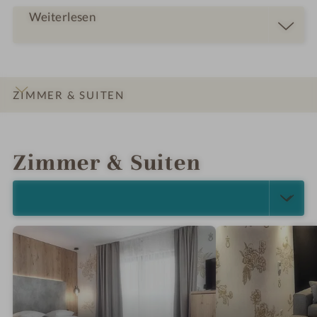
t
Weiterlesen
ZIMMER & SUITEN
INFOS
IMPRESSIONEN
DETAILS
ANGEBOTE
LAGE & ANREISE
Zimmer & Suiten
ALLE ANZEIGEN (9)