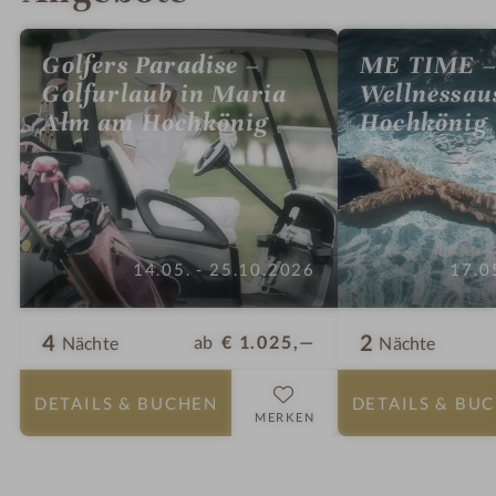
Golfers Paradise –
ME TIME 
Golfurlaub in Maria
Wellnessau
Alm am Hochkönig
Hochkönig
14.05. - 25.10.2026
17.0
4
2
ab
€ 1.025,—
Nächte
Nächte
DETAILS
& BUCHEN
DETAILS
& BU
MERKEN