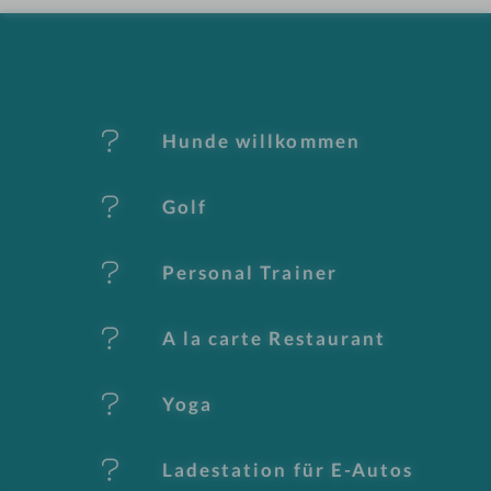
-
M
er
Hunde willkommen
k
Golf
m
al
Personal Trainer
e
A la carte Restaurant
Yoga
Ladestation für E-Autos