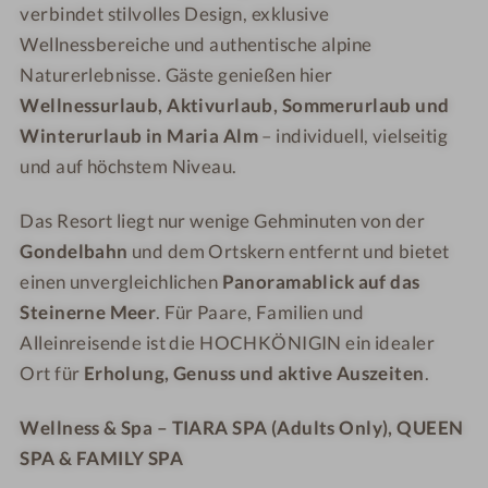
a
a
verbindet stilvolles Design, exklusive
G
I
i
i
Wellnessbereiche und authentische alpine
I
G
n
n
Naturerlebnisse. Gäste genießen hier
N
I
R
R
Wellnessurlaub, Aktivurlaub, Sommerurlaub und
M
N
e
e
Winterurlaub in Maria Alm
– individuell, vielseitig
o
M
s
s
u
o
o
o
und auf höchstem Niveau.
n
u
r
r
t
n
t
t
Das Resort liegt nur wenige Gehminuten von der
a
t
Gondelbahn
und dem Ortskern entfernt und bietet
i
a
einen unvergleichlichen
Panoramablick auf das
n
i
Steinerne Meer
. Für Paare, Familien und
R
n
Alleinreisende ist die HOCHKÖNIGIN ein idealer
e
R
Ort für
Erholung, Genuss und aktive Auszeiten
.
s
e
o
s
Wellness & Spa – TIARA SPA (Adults Only), QUEEN
r
o
SPA & FAMILY SPA
t
r