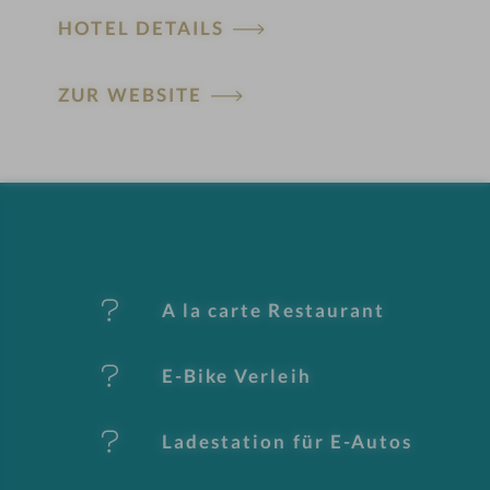
HOTEL DETAILS
H
ZUR WEBSITE
ot
el
-
M
er
A la carte Restaurant
k
E-Bike Verleih
m
al
Ladestation für E-Autos
e