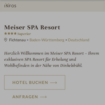
INFOS
IMPRESSIONEN
DETAILS
ZIMMER & SUITEN
LAGE & ANREISE
i
Meiser SPA Resort
4
n
Superior
S
t
Fichtenau
>
Baden-Württemberg
>
Deutschland
e
r
n
Herzlich Willkommen im Meiser SPA Resort – Ihrem
e
exklusiven SPA Resort für Erholung und
Wohlbefinden in der Nähe von Dinkelsbühl.
HOTEL BUCHEN
ANFRAGEN