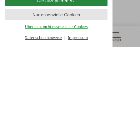
Österreich
Alle akzeptieren
T +43 4242 22077
Nur essenzielle Cookies
UNSERE ÖFFNUNGSZEITEN
Montag - Freitag
Übersicht nicht essenzieller Cookies
von 08:00- 16:00 Uhr
Datenschutzhinweise
Impressum
MENÜ
GUTSCHEINE
& MEHR
ALLE RESORTS
ZURÜCK
Kontakt
WIR SIND FÜR SIE DA
Newsletter
EXKLUSIVE ANGEBOTE SICHERN
Partnerhotel werden
LASSEN SIE IHR HOTEL AUSZEICHNEN
Presse
ARTIKEL & MEDIEN SEHEN