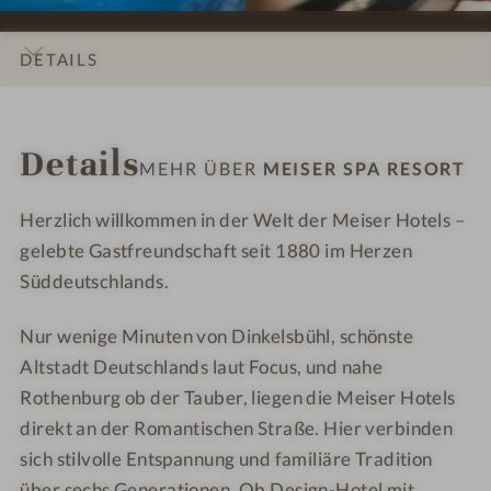
R
R
u
u
e
e
n
n
DETAILS
s
s
a
a
o
o
INFOS
IMPRESSIONEN
ZIMMER & SUITEN
LAGE & ANREISE
r
r
Details
t
t
MEHR ÜBER
MEISER SPA RESORT
-
-
A
P
Herzlich willkommen in der Welt der Meiser Hotels –
u
o
gelebte Gastfreundschaft seit 1880 im Herzen
ß
o
Süddeutschlands.
e
l
n
b
Nur wenige Minuten von Dinkelsbühl, schönste
p
a
Altstadt Deutschlands laut Focus, und nahe
o
r
Rothenburg ob der Tauber, liegen die Meiser Hotels
o
direkt an der Romantischen Straße. Hier verbinden
l
sich stilvolle Entspannung und familiäre Tradition
über sechs Generationen. Ob Design-Hotel mit