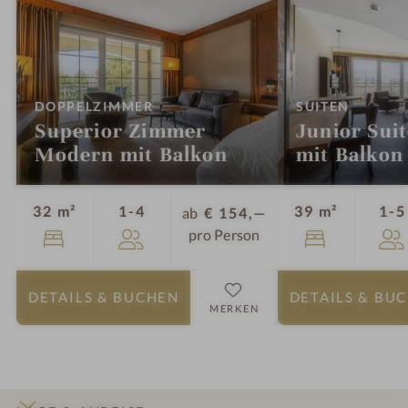
:
:
DOPPELZIMMER
SUITEN
Superior Zimmer
Junior Sui
Modern mit Balkon
mit Balkon
Personen
32 m²
1-4
39 m²
1-5
ab
€ 154,—
pro Person
DETAILS
& BUCHEN
DETAILS
& BU
MERKEN