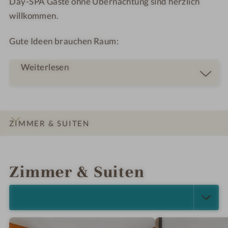
Day-SPA Gäste ohne Übernachtung sind herzlich
willkommen.
Gute Ideen brauchen Raum:
Weiterlesen
ZIMMER & SUITEN
INFOS
IMPRESSIONEN
DETAILS
LAGE & ANREISE
Zimmer & Suiten
ALLE ANZEIGEN (5)