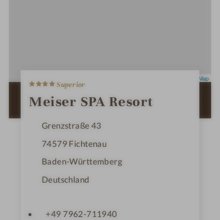
4
Leaflet
|
OpenStreetMap
Superior
S
t
ZUR ROUTENPLANUNG MIT GOOGLE
Meiser SPA Resort
e
MAPS
r
n
Grenzstraße 43
e
74579
Fichtenau
Baden-Württemberg
Deutschland
+49 7962-711940