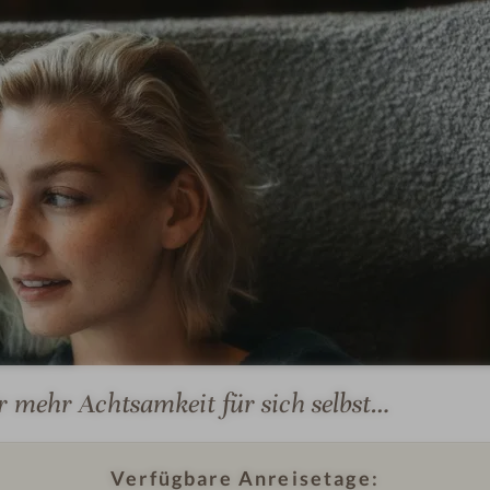
I
m
p
r
e
s
s
i
o
n
I
e
r mehr Achtsamkeit für sich selbst…
m
n
p
#
r
6
Verfügbare Anreisetage: