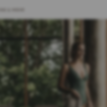
INE
& MEHR