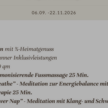
e
-
s
H
06.09. -
22.11.2026
s
o
i
t
o
e
n
l
e
E
n
i
en
mit ¾-Heimatgenuss
#
b
runner Inklusivleistungen
9
l
0 qm
MER & SUITEN
ANGEBOTE
LAGE & ANREIS
-
-
H
B
monisierende Fussmassage 25 Min.
o
r
eathe” - Meditation zur Energiebalance mi
t
u
apie 25 Min.
e
n
l
n
wer Nap” - Meditation mit Klang- und Sch
L-BRUNNER
E
e