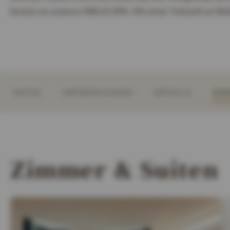
besten an unseren WALD SPA. Mit einer Vielzahl an W
INFOS
IMPRESSIONEN
DETAILS
ZIM
Zimmer & Suiten