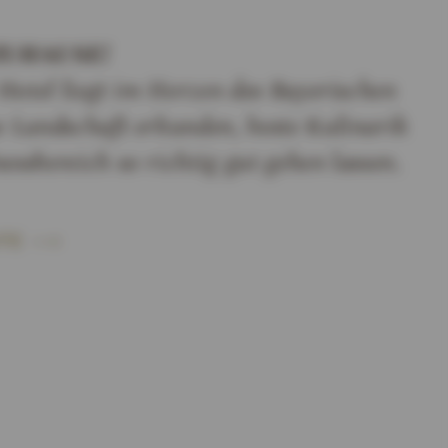
ZUHAUSE!
Hotel liegt im Herzen des Bayerischen
 Landschaft erkunden, beste Kulinarik
ssbereich so richtig gut gehen lassen.
TE