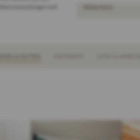
ellnessanwendungen und
Weiterlesen
MER & SUITEN
ANGEBOTE
LAGE & ANREIS