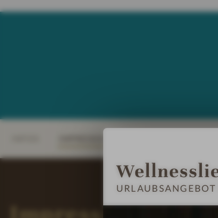
INFOS
IMPRESSIONEN
DETAILS
ZIM
Wellnessli
URLAUBSANGEBOT 
Impressionen