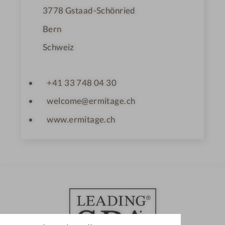
3778
Gstaad-Schönried
Bern
Schweiz
+41 33 748 04 30
welcome@ermitage.ch
www.ermitage.ch