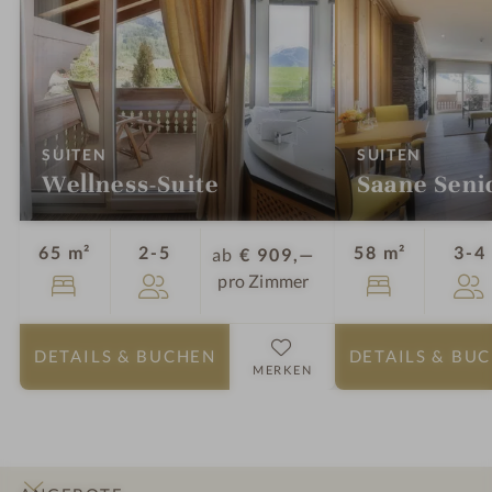
r
n
a
p
u
o
m
o
l
:
:
SUITEN
SUITEN
Wellness-Suite
Saane Seni
Personen
65 m²
2-5
58 m²
3-4
ab
€ 909,—
pro Zimmer
DETAILS
& BUCHEN
DETAILS
& BU
MERKEN