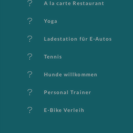
er
A la carte Restaurant
k
Yoga
m
al
Ladestation für E-Autos
e
Tennis
Hunde willkommen
Personal Trainer
E-Bike Verleih