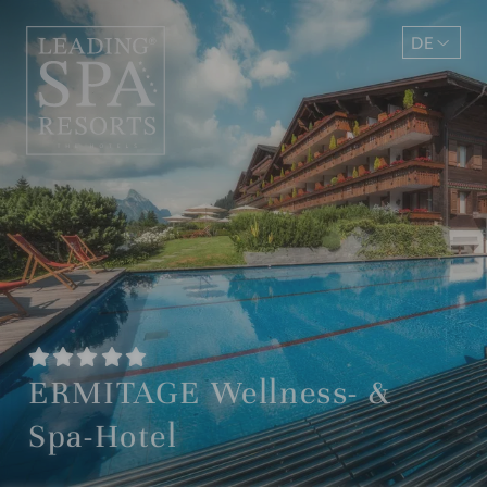
DE
EN
ERMITAGE Wellness- &
Spa-Hotel