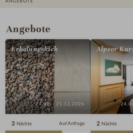
ANGEBOTE
INFOS
IMPRESSIONEN
DETAILS
ZIMMER & SUITEN
LAGE & ANREISE
Angebote
Erholungskick
Alpeor Kur
24.03. - 21.12.2026
24.0
3
2
Auf Anfrage
Nächte
Nächte