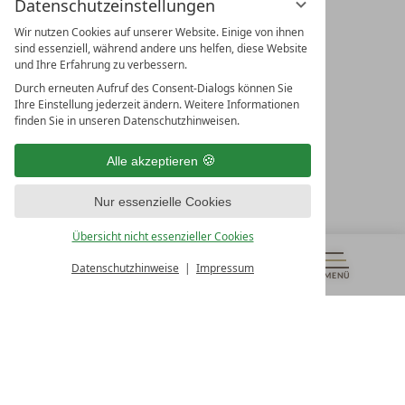
Datenschutzeinstellungen
Wir nutzen Cookies auf unserer Website. Einige von ihnen
sind essenziell, während andere uns helfen, diese Website
und Ihre Erfahrung zu verbessern.
Durch erneuten Aufruf des Consent-Dialogs können Sie
LEADING SPA RESORTS
Ihre Einstellung jederzeit ändern. Weitere Informationen
10. Oktober Str. 17/Top 1
finden Sie in unseren Datenschutzhinweisen.
9500 Villach
Österreich
Alle akzeptieren
T +43 4242 22077
Nur essenzielle Cookies
UNSERE ÖFFNUNGSZEITEN
Montag - Freitag
Übersicht nicht essenzieller Cookies
von 08:00- 16:00 Uhr
Datenschutzhinweise
Impressum
MENÜ
GUTSCHEINE
& MEHR
ALLE RESORTS
ZURÜCK
Kontakt
WIR SIND FÜR SIE DA
Newsletter
EXKLUSIVE ANGEBOTE SICHERN