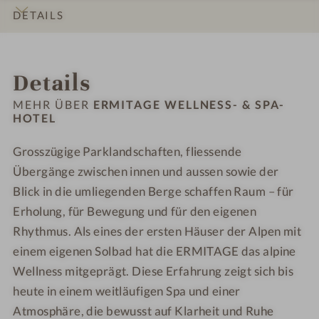
h
o
n
l
l
p
p
DETAILS
o
r
a
l
l
a
a
t
a
n
n
-
-
INFOS
IMPRESSIONEN
ZIMMER & SUITEN
ANGEBOTE
LAGE & ANREISE
e
m
e
e
H
H
Details
l
a
s
s
o
o
-
-
s
s
t
t
MEHR ÜBER
ERMITAGE WELLNESS- & SPA-
A
S
-
-
HOTEL
e
e
u
a
&
&
l
l
ß
u
Grosszügige Parklandschaften, fliessende
S
S
-
-
e
n
p
Übergänge zwischen innen und aussen sowie der
p
W
W
n
a
a
a
e
e
Blick in die umliegenden Berge schaffen Raum – für
b
9
-
-
l
l
Erholung, für Bewegung und für den eigenen
e
0
H
H
l
l
Rhythmus. Als eines der ersten Häuser der Alpen mit
r
°
o
o
n
n
einem eigenen Solbad hat die ERMITAGE das alpine
e
C
t
t
e
e
Wellness mitgeprägt. Diese Erfahrung zeigt sich bis
i
e
e
s
s
c
heute in einem weitläufigen Spa und einer
l
l
s
s
h
Atmosphäre, die bewusst auf Klarheit und Ruhe
-
-
h
h