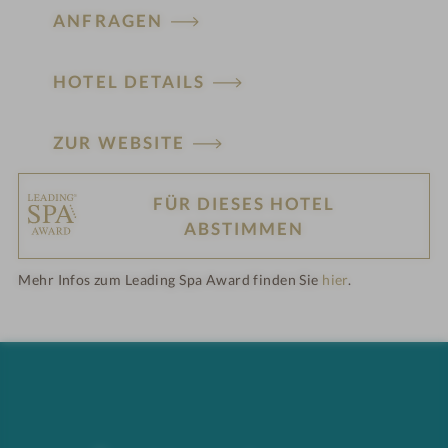
ANFRAGEN
HOTEL DETAILS
ZUR WEBSITE
FÜR DIESES HOTEL
H
ABSTIMMEN
ot
Mehr Infos zum Leading Spa Award finden Sie
hier
.
el
-
M