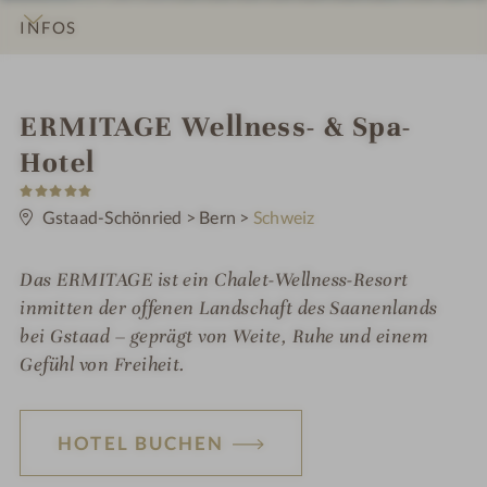
INFOS
IMPRESSIONEN
DETAILS
ZIMMER & SUITEN
ANGEBOTE
LAGE & ANREISE
i
ERMITAGE Wellness- & Spa-
n
Hotel
5
S
t
Gstaad-Schönried
>
Bern
>
Schweiz
e
r
n
Das ERMITAGE ist ein Chalet-Wellness-Resort
e
inmitten der offenen Landschaft des Saanenlands
bei Gstaad – geprägt von Weite, Ruhe und einem
Gefühl von Freiheit.
HOTEL BUCHEN