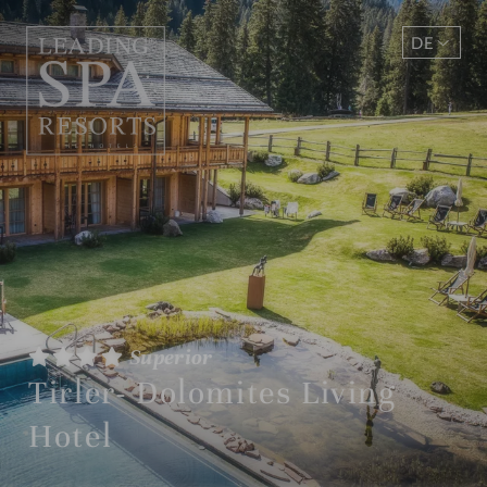
DE
EN
Superior
Tirler- Dolomites Living
Hotel