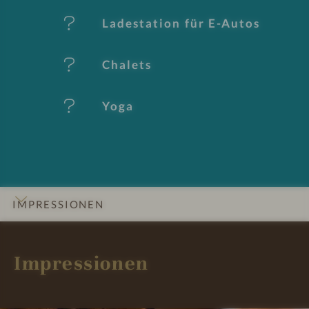
al
Ladestation für E-Autos
e
Chalets
Yoga
IMPRESSIONEN
INFOS
DETAILS
ZIMMER & SUITEN
ANGEBOTE
LAGE & ANREISE
Impressionen