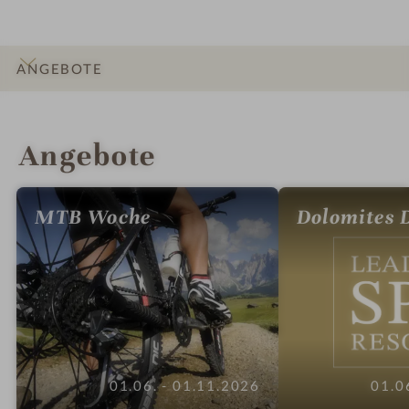
ANGEBOTE
INFOS
IMPRESSIONEN
DETAILS
ZIMMER & SUITEN
LAGE & ANREISE
Angebote
MTB Woche
Dolomites 
01.06. - 01.11.2026
01.0