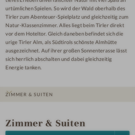
urtümlichen Spielen. So wird der Wald oberhalb des
Tirler zum Abenteuer-Spielplatz und gleichzeitig zum
Natur-Klassenzimmer. Alles liegt beim Tirler direkt
vor dem Hoteltor. Gleich daneben befindet sich die
urige Tirler Alm, als Südtirols schönste Almhütte
ausgezeichnet. Auf ihrer großen Sonnenterasse lässt
sich herrlich abschalten und dabei gleichzeitig
Energie tanken.
ZIMMER & SUITEN
INFOS
IMPRESSIONEN
DETAILS
ANGEBOTE
LAGE & ANREISE
Zimmer & Suiten