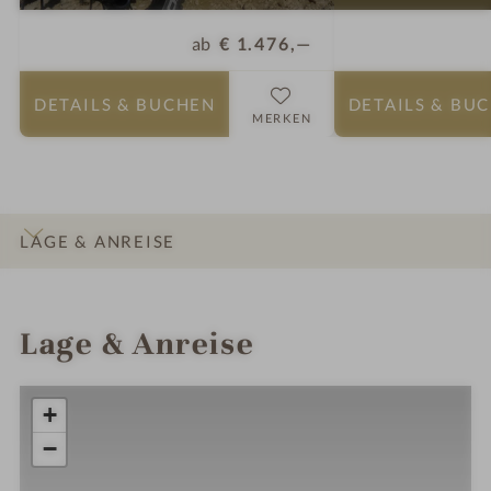
ab
€ 1.476,—
DETAILS
& BUCHEN
DETAILS
& BU
MERKEN
LAGE & ANREISE
INFOS
IMPRESSIONEN
DETAILS
ZIMMER & SUITEN
ANGEBOTE
Lage & Anreise
+
−