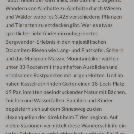
Wandern von Almhütte zu Almhütte durch Wiesen
und Wälder wobei es 3.426 verschiedene Pflanzen-
und Tierarten zu entdecken gibt. Wer es etwas
sportlicher liebt findet ein unbegrenztes
Bergwander-Erlebnis in den majestätischen
Dolomiten-Riesen wie Lang- und Plattkofel, Schlern
und das Molignon-Massiv. Mountainbiker wählen
unter 33 Routen mit traumhaften Ausblicken und
erholsamen Rastpunkten mit urigen Hütten. Und im
nahen Kastelruth finden Golfer einen 18-Loch-Platz,
69 Par, inmitten beeindruckender Natur mit Bächen,
Teichen und Wasserfällen. Familien und Kinder
begeistern sich auf dem Sinnesweg zu den
Hexenquellen der direkt beim Tirler beginnt. Auf
vielen Stationen vermittelt diese Wanderschleife ein
tiefes Erleben unverfälschter Natur mit viel Spaß an