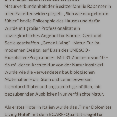
n
i
Naturverbundenheit der Besitzerfamilie Rabanser in
i
W
W
n
n
n
e
e
allen Facetten widerspiegelt. „Sich wie neu geboren
e
g
g
l
l
fühlen“ ist die Philosophie des Hauses und dafür
s
H
H
l
l
wurde mit großer Professionalität ein
s
o
o
n
n
unvergleichliches Angebot für Körper, Geist und
a
t
t
e
e
Seele geschaffen. „Green Living“ - Natur Pur im
u
e
e
s
s
s
modernen Design, auf Basis des UNESCO-
l
l
s
s
z
Biosphären-Programmes. Mit 31 Zimmern von 40 –
-
-
h
h
e
66 m², deren Architektur von der Natur inspiriert
W
W
o
o
i
e
e
t
t
wurde wie die verwendeten baubiologischen
t
l
l
e
e
Materialien Holz, Stein und Lehm beweisen.
l
l
l
l
Lichtdurchfllutet und unglaublich gemütlich, mit
n
n
-
-
bezaubernden Ausblicken in unverfälschte Natur.
e
e
S
B
s
s
p
e
Als erstes Hotel in Italien wurde das „Tirler Dolomites
s
s
e
r
Living Hotel“ mit dem ECARF-Qualitätssiegel für
h
h