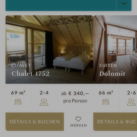
ALLE ANZEIGEN (4)
:
:
CHALET
SUITEN
Chalet 1752
Dolomit
Personen
69 m²
2-4
66 m²
2-6
ab
€ 340,—
pro Person
DETAILS
& BUCHEN
DETAILS
& BU
MERKEN