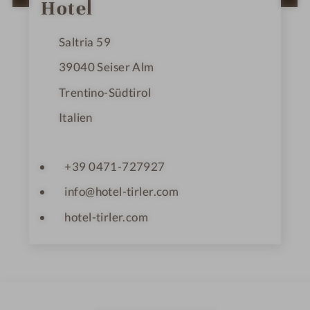
Hotel
n
e
Saltria 59
39040
Seiser Alm
Trentino-Südtirol
Italien
+39 0471-727927
info@hotel-tirler.com
hotel-tirler.com