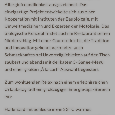
i
g
Allergiefreundlichkeit ausgezeichnet. Das
o
o
s
b
einzigartige Projekt entwickelte sich aus einer
t
t
e
l
Kooperation mit Instituten der Baubiologie, mit
e
e
s
i
l
l
a
Umweltmedizinern und Experten der Motologie. Das
c
-
-
a
k
biologische Konzept findet auch im Restaurant seinen
Z
Z
l
Niederschlag. Mit einer Gourmetküche, die Tradition
i
i
und Innovation gekonnt verbindet, auch
m
m
Schmackhaftes bei Unverträglichkeiten auf den Tisch
m
m
zaubert und abends mit delikatem 5-Gänge-Menü
e
e
und einer großen „À la cart“ Auswahl begeistert.
r
r
Zum wohltuenden Relax nach einem erlebnisreichen
Urlaubstag lädt ein großzügiger Energie-Spa-Bereich
ein:
Hallenbad mit Schleuse in ein 33° C warmes