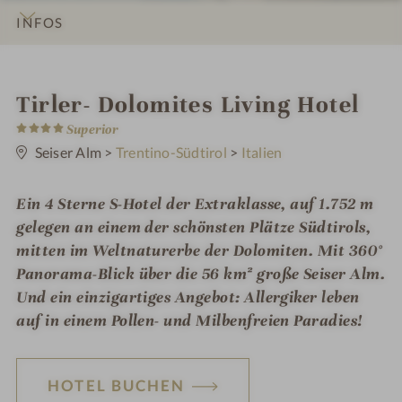
INFOS
IMPRESSIONEN
DETAILS
ZIMMER & SUITEN
ANGEBOTE
LAGE & ANREISE
i
Tirler- Dolomites Living Hotel
4
n
Superior
S
t
Seiser Alm
>
Trentino-Südtirol
>
Italien
e
r
n
Ein 4 Sterne S-Hotel der Extraklasse, auf 1.752 m
e
gelegen an einem der schönsten Plätze Südtirols,
mitten im Weltnaturerbe der Dolomiten. Mit 360°
Panorama-Blick über die 56 km² große Seiser Alm.
Und ein einzigartiges Angebot: Allergiker leben
auf in einem Pollen- und Milbenfreien Paradies!
HOTEL BUCHEN