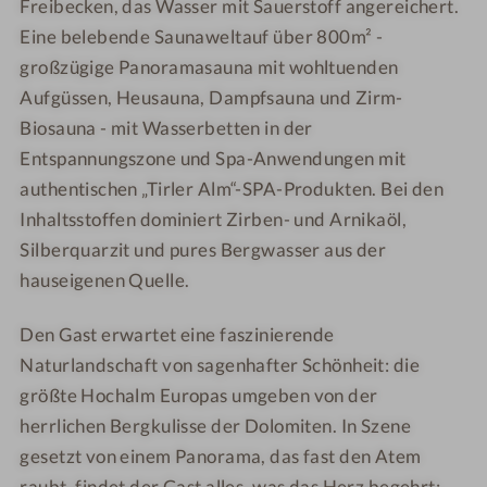
Freibecken, das Wasser mit Sauerstoff angereichert.
Eine belebende Saunaweltauf über 800m² -
großzügige Panoramasauna mit wohltuenden
Aufgüssen, Heusauna, Dampfsauna und Zirm-
Biosauna - mit Wasserbetten in der
Entspannungszone und Spa-Anwendungen mit
authentischen „Tirler Alm“-SPA-Produkten. Bei den
Inhaltsstoffen dominiert Zirben- und Arnikaöl,
Silberquarzit und pures Bergwasser aus der
hauseigenen Quelle.
Den Gast erwartet eine faszinierende
Naturlandschaft von sagenhafter Schönheit: die
größte Hochalm Europas umgeben von der
herrlichen Bergkulisse der Dolomiten. In Szene
gesetzt von einem Panorama, das fast den Atem
raubt, findet der Gast alles, was das Herz begehrt: