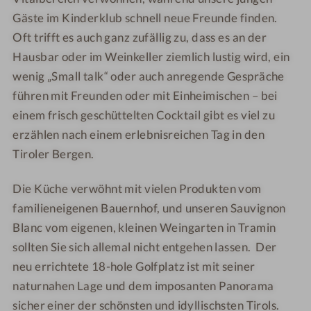
h
Gäste im Kinderklub schnell neue Freunde finden.
t
Oft trifft es auch ganz zufällig zu, dass es an der
Hausbar oder im Weinkeller ziemlich lustig wird, ein
wenig „Small talk“ oder auch anregende Gespräche
führen mit Freunden oder mit Einheimischen – bei
einem frisch geschüttelten Cocktail gibt es viel zu
erzählen nach einem erlebnisreichen Tag in den
Tiroler Bergen.
Die Küche verwöhnt mit vielen Produkten vom
familieneigenen Bauernhof, und unseren Sauvignon
Blanc vom eigenen, kleinen Weingarten in Tramin
sollten Sie sich allemal nicht entgehen lassen. Der
neu errichtete 18-hole Golfplatz ist mit seiner
naturnahen Lage und dem imposanten Panorama
sicher einer der schönsten und idyllischsten Tirols.