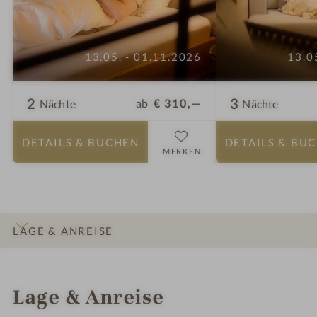
13.05. - 01.11.2026
13.0
2
3
ab
€ 310,—
Nächte
Nächte
DETAILS
& BUCHEN
DETAILS
& BU
MERKEN
LAGE & ANREISE
INFOS
IMPRESSIONEN
DETAILS
ZIMMER & SUITEN
ANGEBOTE
Lage & Anreise