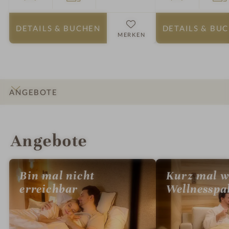
DETAILS
& BUCHEN
DETAILS
& BU
MERKEN
ANGEBOTE
INFOS
IMPRESSIONEN
DETAILS
ZIMMER & SUITEN
LAGE & ANREISE
Angebote
Bin mal nicht
Kurz mal w
erreichbar
Wellnesspa