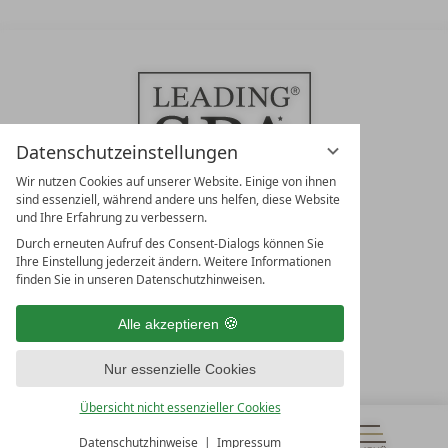
Datenschutzeinstellungen
Wir nutzen Cookies auf unserer Website. Einige von ihnen
sind essenziell, während andere uns helfen, diese Website
und Ihre Erfahrung zu verbessern.
Durch erneuten Aufruf des Consent-Dialogs können Sie
LEADING SPA RESORTS
Ihre Einstellung jederzeit ändern. Weitere Informationen
10. Oktober Str. 17/Top 1
finden Sie in unseren Datenschutzhinweisen.
9500 Villach
Österreich
Alle akzeptieren
T +43 4242 22077
Nur essenzielle Cookies
UNSERE ÖFFNUNGSZEITEN
Montag - Freitag
Übersicht nicht essenzieller Cookies
von 08:00- 16:00 Uhr
Datenschutzhinweise
Impressum