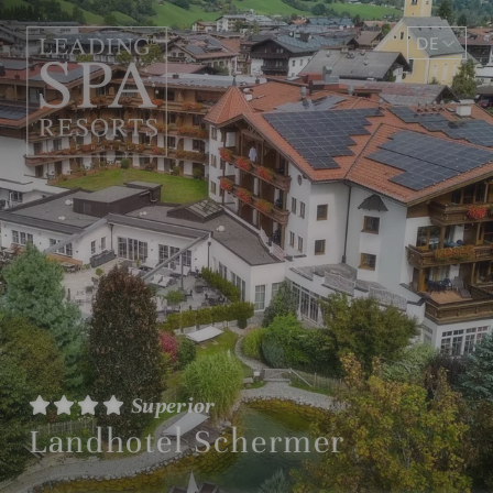
DE
EN
Superior
Landhotel Schermer