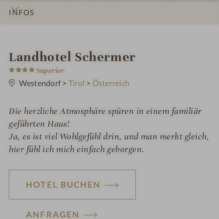
INFOS
IMPRESSIONEN
DETAILS
ZIMMER & SUITEN
ANGEBOTE
LAGE & ANREISE
i
Landhotel Schermer
4
n
Superior
S
t
Westendorf
>
Tirol
>
Österreich
e
r
n
Die herzliche Atmosphäre spüren in einem familiär
e
geführten Haus!
Ja, es ist viel Wohlgefühl drin, und man merkt gleich,
hier fühl ich mich einfach geborgen.
HOTEL BUCHEN
ANFRAGEN