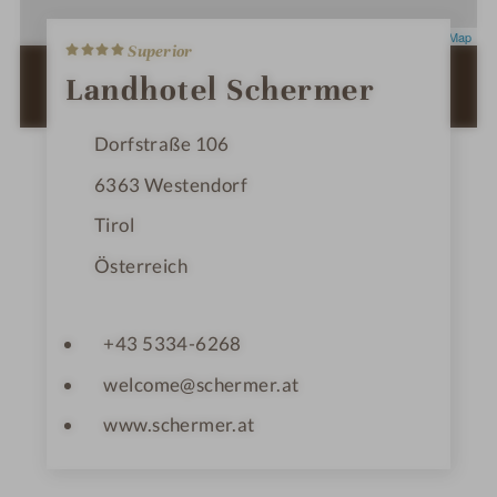
4
Leaflet
|
OpenStreetMap
Superior
S
t
ZUR ROUTENPLANUNG MIT GOOGLE
Landhotel Schermer
e
MAPS
r
n
Dorfstraße 106
e
6363
Westendorf
Tirol
Österreich
+43 5334-6268
welcome@schermer.at
www.schermer.at