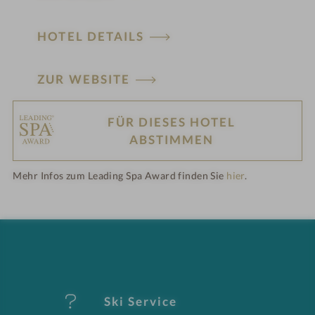
HOTEL DETAILS
ZUR WEBSITE
FÜR DIESES HOTEL
H
ABSTIMMEN
ot
Mehr Infos zum Leading Spa Award finden Sie
hier
.
el
-
M
er
Ski Service