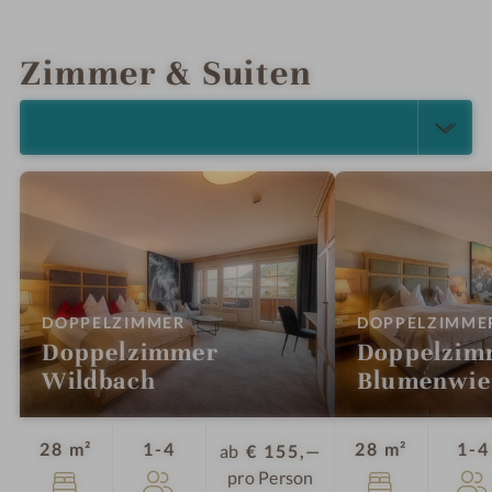
INFOS
IMPRESSIONEN
DETAILS
ANGEBOTE
LAGE & ANREISE
Zimmer & Suiten
ALLE ANZEIGEN (7)
:
DOPPELZIMMER
DOPPELZIMME
Doppelzimmer
Doppelzim
Wildbach
Blumenwie
Personen
28 m²
1-4
28 m²
1-4
ab
€ 155,—
pro Person