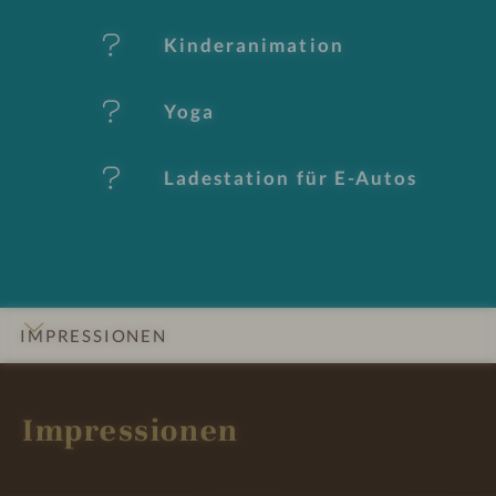
k
Kinderanimation
m
al
Yoga
e
Ladestation für E-Autos
IMPRESSIONEN
INFOS
DETAILS
ZIMMER & SUITEN
ANGEBOTE
LAGE & ANREISE
Impressionen