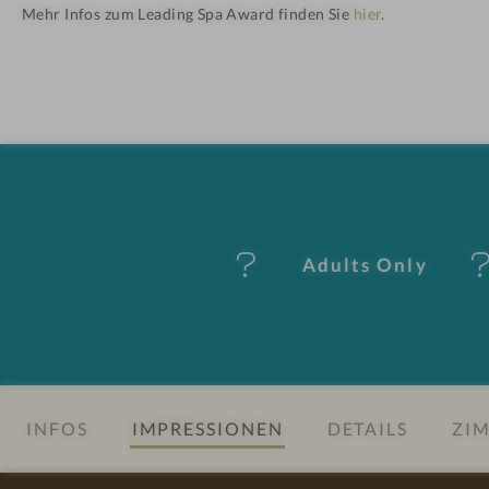
Mehr Infos zum Leading Spa Award finden Sie
hier
.
H
ot
el
-
M
Adults Only
er
k
m
al
INFOS
IMPRESSIONEN
DETAILS
ZIM
e