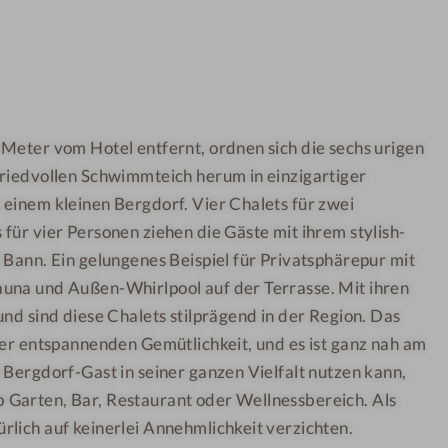
l
l
l
-
n
S
e
P
s
A
 Meter vom Hotel entfernt, ordnen sich die sechs urigen
s
friedvollen Schwimmteich herum in einzigartiger
h
o
 einem kleinen Bergdorf. Vier Chalets für zwei
t
für vier Personen ziehen die Gäste mit ihrem stylish-
e
 Bann. Ein gelungenes Beispiel für Privatsphärepur mit
l
una und Außen-Whirlpool auf der Terrasse. Mit ihren
-
und sind diese Chalets stilprägend in der Region. Das
P
der entspannenden Gemütlichkeit, und es ist ganz nah am
o
 Bergdorf-Gast in seiner ganzen Vielfalt nutzen kann,
o
Garten, Bar, Restaurant oder Wellnessbereich. Als
l
rlich auf keinerlei Annehmlichkeit verzichten.