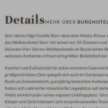
l
l
l
l
-
-
Details
n
R
A
MEHR ÜBER
BURGHOTEL
e
u
u
s
h
ß
Seit Jahren folgt Familie Sterr stets dem Motto: Klasse 
s
e
e
das Wellnesshotel Sterr mit seinen nur 34 Zimmern und 
h
r
n
o
a
p
kleinsten Vier-Sterne-Wellnesshotels im Bayerischen W
t
u
o
exklusive Ambiente erfreut sich größter Beliebtheit be
e
m
o
Komfort und Exklusivität für jeden einzelnen Gast werd
l
l
großgeschrieben.Dies spiegelt sich auch im Gartenparad
-
Rund um Schwimmteich, ganzjährig beheiztem Außenpo
E
s
finden sich zahlreiche romantische Liegeplätze auf meh
s
findet wirklich jeder seinen eigenen Lieblingsplatz. Um
e
Körper und Geist kümmert sich ein professionelles Tea
n