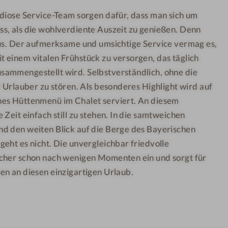
ndiose Service-Team sorgen dafür, dass man sich um
s, als die wohlverdiente Auszeit zu genießen. Denn
xus. Der aufmerksame und umsichtige Service vermag es,
 einem vitalen Frühstück zu versorgen, das täglich
ammengestellt wird. Selbstverständlich, ohne die
r Urlauber zu stören. Als besonderes Highlight wird auf
hes Hüttenmenü im Chalet serviert. An diesem
 Zeit einfach still zu stehen. In die samtweichen
d den weiten Blick auf die Berge des Bayerischen
eht es nicht. Die unvergleichbar friedvolle
cher schon nach wenigen Momenten ein und sorgt für
en an diesen einzigartigen Urlaub.