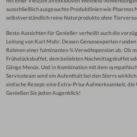
mit einer Vielzahl an exklusiven Wellness-Anwendunge
-
ausschließlich ausgesuchte Produktlinien wie Pharmos
K
selbstverständlich reine Naturprodukte ohne Tierversu
u
l
Beste Aussichten für Genießer verheißt auch die vorzüg
i
Leitung von Kurt Muhr. Dessen Genussexperten runden 
n
Rahmen einer fulminanten ¾-Verwöhnpension ab. Ob mi
a
Frühstücksbuffet, dem beliebten Nachmittagsbuffet od
r
Gänge Menüs. Und in Kombination mit dem sympathisc
i
Serviceteam wird ein Aufenthalt bei den Sterrs wirklic
k
einfache Rezept: eine Extra-Prise Aufmerksamkeit, di
Genießen Sie jeden Augenblick!