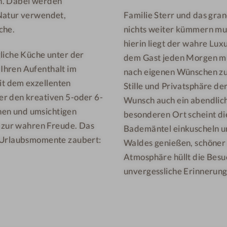
n. Dabei werden
 Natur verwendet,
Familie Sterr und das gra
che.
nichts weiter kümmern mus
hierin liegt der wahre Lu
liche Küche unter der
dem Gast jeden Morgen mit
Ihren Aufenthalt im
nach eigenen Wünschen zus
t dem exzellenten
Stille und Privatsphäre de
er den kreativen 5-oder 6-
Wunsch auch ein abendlic
hen und umsichtigen
besonderen Ort scheint die
h zur wahren Freude. Das
Bademäntel einkuscheln un
e Urlaubsmomente zaubert:
Waldes genießen, schöner g
Atmosphäre hüllt die Besu
unvergessliche Erinnerung