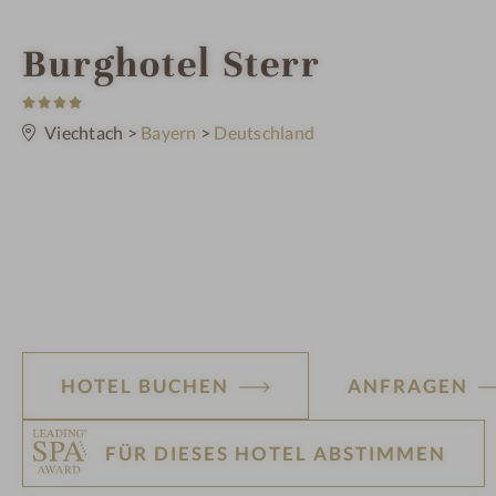
i
Burghotel Sterr
4
n
S
t
Viechtach
>
Bayern
>
Deutschland
e
r
n
e
HOTEL BUCHEN
ANFRAGEN
FÜR DIESES HOTEL ABSTIMMEN