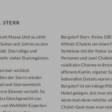
l
l
l
-
n
D
 STERR
e
e
s
l
statt Masse.Und so zählt
Bergdorf Sterr. Keine 100
s
u
Suiten seit Jahren zu den
Altholz-Chalets um einen 
h
x
o
e
ald. Das ruhige und
Symbiose mit der Natur zu
t
S
i sehr vielen Stammgästen.
Personen und zwei Chalets 
e
p
rustikalen Charme in ihren
en hier wirklich
l
a
offenem Kamin, eigener Sa
ies der Sterrs wieder.
-
S
liebevollen Details waren 
ol und Seerosenteich
S
u
Bergdorf ist ein Inbegriff
a
i
rere Ebenen verteilt. So
Hotel gelegen, das man als
u
t
 das Gleichgewicht von
wenn man denn möchte: ob 
n
e
m von Wohlfühl-Experten
Chalet-Gast muss man natü
a