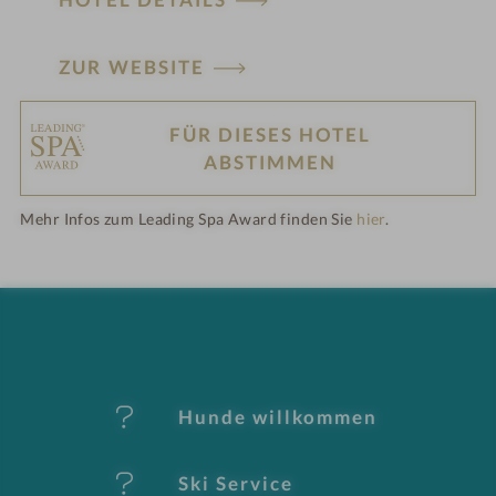
ZUR WEBSITE
FÜR DIESES HOTEL
H
ABSTIMMEN
ot
Mehr Infos zum Leading Spa Award finden Sie
hier
.
el
-
M
er
Hunde willkommen
k
Ski Service