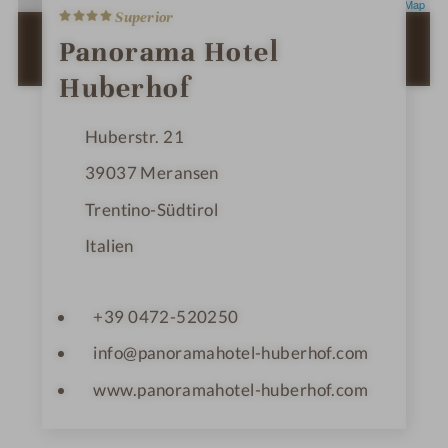
4
Leaflet
|
OpenStreetMap
Superior
S
t
ZUR ROUTENPLANUNG MIT GOOGLE
Panorama Hotel
e
MAPS
r
Huberhof
n
e
Huberstr. 21
39037
Meransen
Trentino-Südtirol
Italien
+39 0472-520250
info@panoramahotel-huberhof.com
www.panoramahotel-huberhof.com