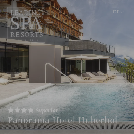
DE
EN
Superior
Panorama Hotel Huberhof