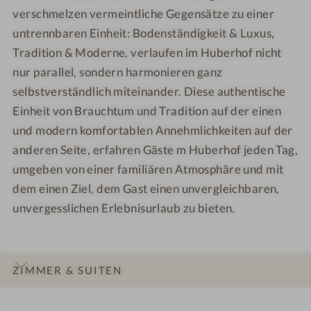
l
n
h
h
e
e
verschmelzen vermeintliche Gegensätze zu einer
S
o
o
s
s
untrennbaren Einheit: Bodenständigkeit & Luxus,
P
f
f
s
s
Tradition & Moderne, verlaufen im Huberhof nicht
A
-
-
h
h
nur parallel, sondern harmonieren ganz
m
W
P
o
o
i
selbstverständlich miteinander. Diese authentische
e
ä
t
t
t
Einheit von Brauchtum und Tradition auf der einen
l
r
e
e
F
und modern komfortablen Annehmlichkeiten auf der
l
c
l
l
r
n
h
-
-
anderen Seite, erfahren Gäste m Huberhof jeden Tag,
a
e
e
A
A
umgeben von einer familiären Atmosphäre und mit
u
s
n
u
u
dem einen Ziel, dem Gast einen unvergleichbaren,
s
-
ß
ß
unvergesslichen Erlebnisurlaub zu bieten.
h
C
e
e
o
o
n
n
t
c
p
a
e
k
o
n
ZIMMER & SUITEN
l
t
o
s
-
a
l
i
INFOS
IMPRESSIONEN
DETAILS
ANGEBOTE
LAGE & ANREISE