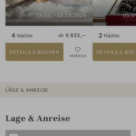
14.05. - 11.10.2026
05.0
4
2
ab
€ 825,—
Nächte
Nächte
DETAILS
& BUCHEN
DETAILS
& BU
MERKEN
LAGE & ANREISE
INFOS
IMPRESSIONEN
DETAILS
ZIMMER & SUITEN
ANGEBOTE
Lage & Anreise