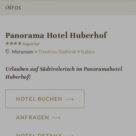
INFOS
IMPRESSIONEN
DETAILS
ZIMMER & SUITEN
ANGEBOTE
LAGE & ANREISE
i
Panorama Hotel Huberhof
4
n
Superior
S
t
Meransen
>
Trentino-Südtirol
>
Italien
e
r
n
Urlauben auf Südtirolerisch im Panoramahotel
e
Huberhof!
HOTEL BUCHEN
ANFRAGEN
HOTEL DETAILS