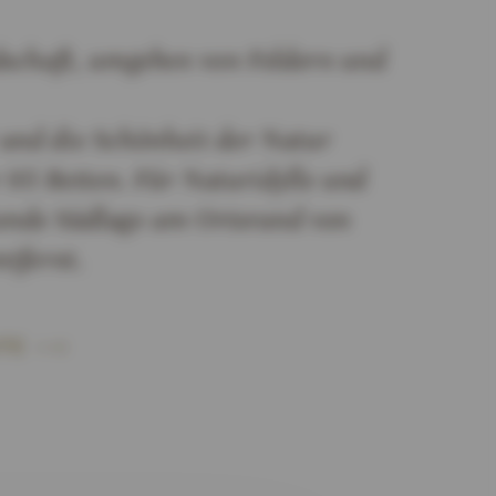
dschaft, umgeben von Feldern und
 und die Schönheit der Natur
 95 Betten. Für Naturidylle und
hende Südlage am Ortsrand von
tfernt.
TE