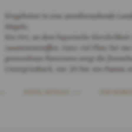
Eingebettet in eine atemberaubende Lan
Hügeln.
Ein Ort, an dem bayerische Herzlichkeit
zusammentreffen. Ganz viel Platz bei nur
grenzenloses Panorama sorgt die freiste
Untergriesbach, nur 20 km von Passau en
HOTEL DETAILS
ZUR WEBSI