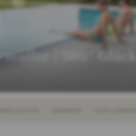
müller | 360° Glück
MER & SUITEN
ANGEBOTE
LAGE & ANREIS