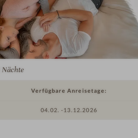
P
a
a
 Nächte
r
l
i
Verfügbare Anreisetage:
e
g
04.02. -
13.12.2026
t
a
I
u
n
f