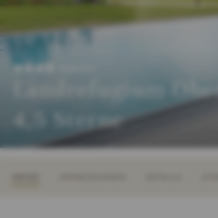
Superior
Landrefugium Ober
4,5 Sterne
INFOS
IMPRESSIONEN
DETAILS
ZIM