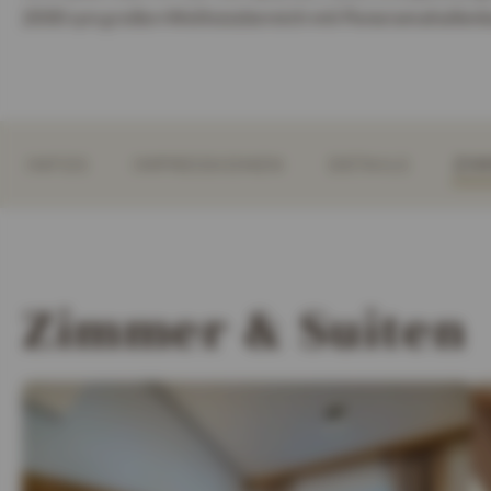
2000 qm großen Wellnessbereich mit Panoramahallenb
INFOS
IMPRESSIONEN
DETAILS
ZIM
Zimmer & Suiten