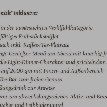
f
S
i
c
tik" inklusive:
n
h
i
a
in der ausgesuchten Wohlfühlkategorie
t
u
lfältiges Frühstücksbüffet
y
k
-
e
ck inkl. Kaffee-/Tee-Flatrate
A
l
änge-Genießer-Menü am Abend mit knackig-fr
u
l
dle-Light-Dinner-Charakter und prickelndem 
ß
i
e
e
 auf 2000 qm mit Innen- und Außenbereich
n
g
Tee-Bar zum freien Genuss
MER & SUITEN
ANGEBOTE
LAGE & ANREIS
p
e
ßungsdrink zur Anreise
o
o
nahme am abwechslungsreichen Aktiv- und E
l
tücher und Leihbademantel