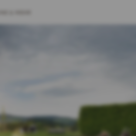
INE
& MEHR