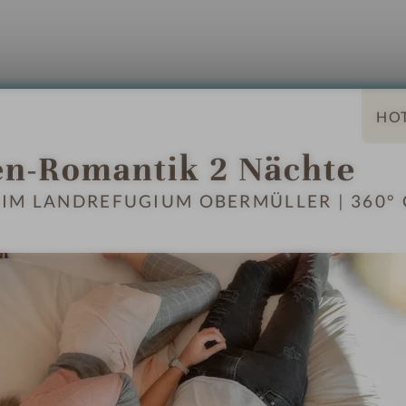
n-Romantik 2 Nächte
rleih
Ladestation für E-Autos
M LANDREFUGIUM OBERMÜLLER | 360° G
MER & SUITEN
ANGEBOTE
LAGE & ANREIS