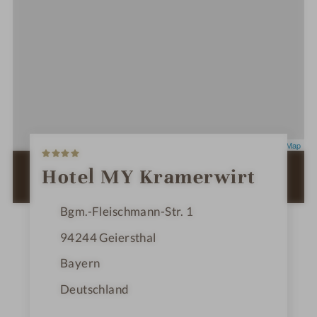
4
Leaflet
|
OpenStreetMap
S
t
ZUR ROUTENPLANUNG MIT GOOGLE
Hotel MY Kramerwirt
e
MAPS
r
n
Bgm.-Fleischmann-Str. 1
e
94244
Geiersthal
Bayern
Deutschland