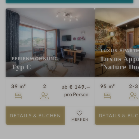
LUXUS-APART
Luxus App
:
FERIENWOHNUNG
Typ C
"Nature Du
Personen
39 m²
2
95 m²
2-3
ab
€ 149,—
pro Person
DETAILS
& BUCHEN
DETAILS
& BU
MERKEN