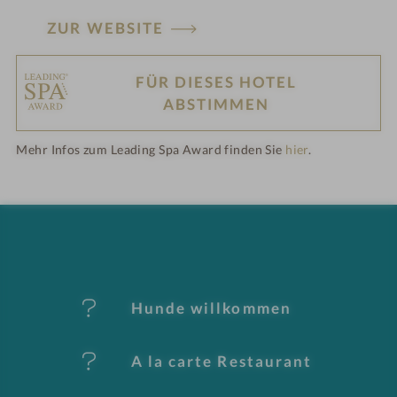
ZUR WEBSITE
FÜR DIESES HOTEL
H
ABSTIMMEN
ot
Mehr Infos zum Leading Spa Award finden Sie
hier
.
el
-
M
er
Hunde willkommen
k
A la carte Restaurant
m