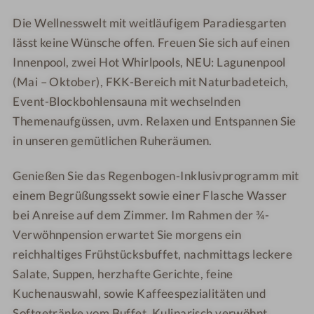
a
Die Wellnesswelt mit weitläufigem Paradiesgarten
m
lässt keine Wünsche offen. Freuen Sie sich auf einen
e
Innenpool, zwei Hot Whirlpools, NEU: Lagunenpool
r
w
(Mai – Oktober), FKK-Bereich mit Naturbadeteich,
i
Event-Blockbohlensauna mit wechselnden
r
Themenaufgüssen, uvm. Relaxen und Entspannen Sie
t
in unseren gemütlichen Ruheräumen.
Genießen Sie das Regenbogen-Inklusivprogramm mit
einem Begrüßungssekt sowie einer Flasche Wasser
bei Anreise auf dem Zimmer. Im Rahmen der ¾-
Verwöhnpension erwartet Sie morgens ein
reichhaltiges Frühstücksbuffet, nachmittags leckere
Salate, Suppen, herzhafte Gerichte, feine
Kuchenauswahl, sowie Kaffeespezialitäten und
Softgetränke vom Buffet. Kulinarisch verwöhnt