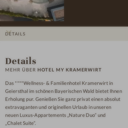
s
H
H
i
o
o
o
t
t
n
e
e
e
l
l
DETAILS
n
M
M
#
Y
Y
INFOS
IMPRESSIONEN
ZIMMER & SUITEN
LAGE & ANREISE
9
K
K
Details
-
r
r
H
a
a
MEHR ÜBER
HOTEL MY KRAMERWIRT
o
m
m
t
e
e
Das ****Wellness- & Familienhotel Kramerwirt in
e
r
r
Geiersthal im schönen Bayerischen Wald bietet Ihnen
l
w
w
Erholung pur. Genießen Sie ganz privat einen absolut
M
i
i
extravaganten und originellen Urlaub in unseren
Y
r
r
neuen Luxus-Appartements „Nature Duo“ und
K
t
t
„Chalet Suite“.
r