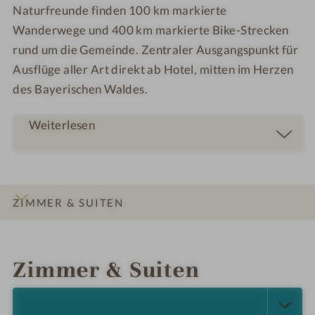
Naturfreunde finden 100 km markierte
Wanderwege und 400 km markierte Bike-Strecken
rund um die Gemeinde. Zentraler Ausgangspunkt für
Ausflüge aller Art direkt ab Hotel, mitten im Herzen
des Bayerischen Waldes.
Weiterlesen
ZIMMER & SUITEN
INFOS
IMPRESSIONEN
DETAILS
LAGE & ANREISE
Zimmer & Suiten
ALLE ANZEIGEN (22)