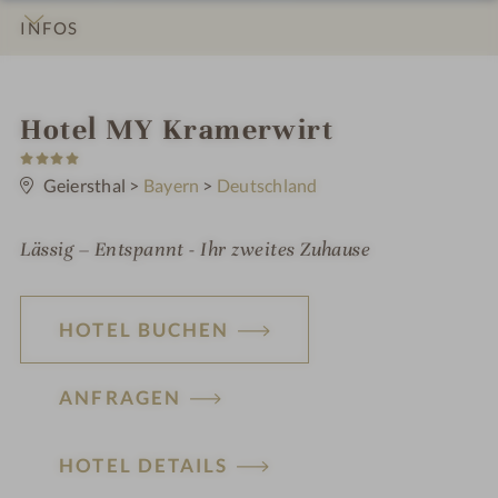
INFOS
IMPRESSIONEN
DETAILS
ZIMMER & SUITEN
LAGE & ANREISE
i
Hotel MY Kramerwirt
4
n
S
t
Geiersthal
>
Bayern
>
Deutschland
e
r
n
Lässig – Entspannt - Ihr zweites Zuhause
e
HOTEL BUCHEN
ANFRAGEN
HOTEL DETAILS