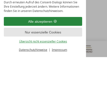
Durch erneuten Aufruf des Consent-Dialogs können Sie
LEADING SPA RESORTS
Ihre Einstellung jederzeit ändern. Weitere Informationen
10. Oktober Str. 17/Top 1
finden Sie in unseren Datenschutzhinweisen.
9500 Villach
Österreich
Alle akzeptieren
T +43 4242 22077
Nur essenzielle Cookies
UNSERE ÖFFNUNGSZEITEN
Montag - Freitag
Übersicht nicht essenzieller Cookies
von 08:00- 16:00 Uhr
Datenschutzhinweise
Impressum
MENÜ
GUTSCHEINE
& MEHR
ALLE RESORTS
ZURÜCK
Kontakt
WIR SIND FÜR SIE DA
Newsletter
EXKLUSIVE ANGEBOTE SICHERN
Partnerhotel werden
LASSEN SIE IHR HOTEL AUSZEICHNEN