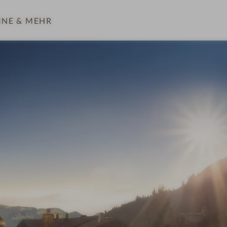
INE
& MEHR