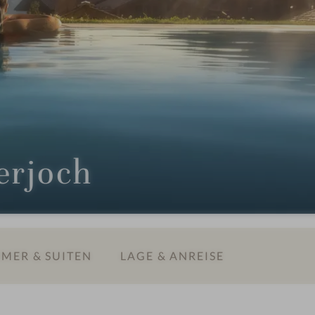
erjoch
MER & SUITEN
LAGE & ANREISE