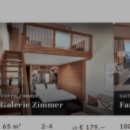
m
m
e
r
-
A
u
ß
e
n
p
o
:
DOPPELZIMMER
SUI
o
Galerie Zimmer
Fa
l
Personen
65 m²
2-4
10
€ 179,—
ab