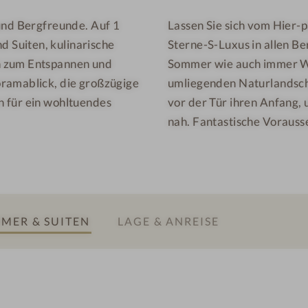
-
o
und Bergfreunde. Auf 1
Lassen Sie sich vom Hier-
W
t
 Suiten, kulinarische
Sterne-S-Luxus in allen B
e
e
l
l
h zum Entspannen und
Sommer wie auch immer Wi
l
-
oramablick, die großzügige
umliegenden Naturlandsch
n
M
n für ein wohltuendes
vor der Tür ihren Anfang, 
e
a
nah. Fantastische Vorauss
s
s
s
s
h
a
o
g
t
e
MER & SUITEN
LAGE & ANREISE
e
l
-
S
o