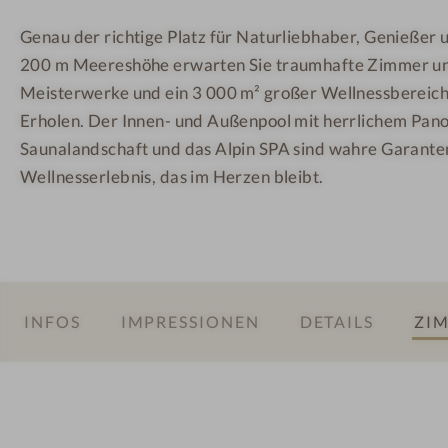
m
o
o
Genau der richtige Platz für Naturliebhaber, Genießer 
a
t
t
200 m Meereshöhe erwarten Sie traumhafte Zimmer und
h
e
e
o
l
l
Meisterwerke und ein 3 000 m² großer Wellnessbereic
t
-
-
Erholen. Der Innen- und Außenpool mit herrlichem Pan
e
I
F
Saunalandschaft und das Alpin SPA sind wahre Garante
l
n
r
Wellnesserlebnis, das im Herzen bleibt.
O
n
e
b
e
u
e
n
n
r
p
d
j
o
i
INFOS
IMPRESSIONEN
DETAILS
ZIM
o
o
n
c
l
n
h
u
e
n
n
d