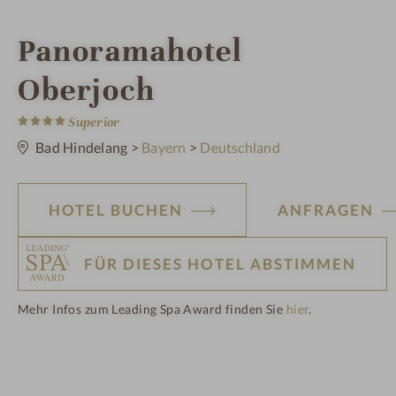
i
Panoramahotel
n
Oberjoch
4
S
Superior
t
e
Bad Hindelang
>
Bayern
>
Deutschland
r
n
e
HOTEL BUCHEN
ANFRAGEN
FÜR DIESES HOTEL ABSTIMMEN
Mehr Infos zum Leading Spa Award finden Sie
hier
.
H
ot