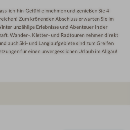
-
o
pass-ich-hin-Gefühl einnehmen und genießen Sie 4-
W
t
ereichen! Zum krönenden Abschluss erwarten Sie im
e
e
l
l
nter unzählige Erlebnisse und Abenteuer in der
l
-
aft. Wander-, Kletter- und Radtouren nehmen direkt
n
S
und auch Ski- und Langlaufgebiete sind zum Greifen
e
c
etzungen für einen unvergesslichen Urlaub im Allgäu!
s
h
s
n
h
u
o
p
t
p
e
e
l
r
-
t
A
a
u
g