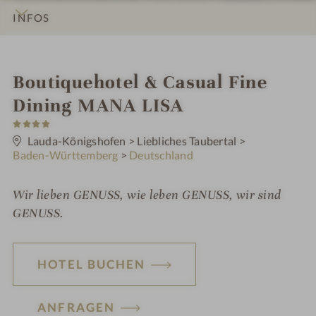
INFOS
IMPRESSIONEN
DETAILS
ZIMMER & SUITEN
ANGEBOTE
LAGE & ANREISE
i
Boutiquehotel & Casual Fine
n
Dining MANA LISA
4
S
t
Lauda-Königshofen
>
Liebliches Taubertal
>
e
Baden-Württemberg
>
Deutschland
r
n
e
Wir lieben GENUSS, wie leben GENUSS, wir sind
GENUSS.
HOTEL BUCHEN
ANFRAGEN