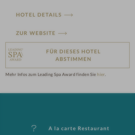
HOTEL DETAILS
ZUR WEBSITE
FÜR DIESES HOTEL
H
ABSTIMMEN
ot
Mehr Infos zum Leading Spa Award finden Sie
hier
.
el
-
M
er
A la carte Restaurant