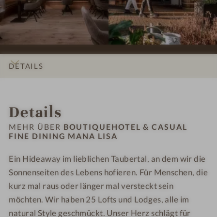
s
s
-
-
u
n
n
s
s
B
B
a
i
i
i
i
o
o
l
n
n
o
o
u
u
F
g
g
n
n
t
t
i
M
M
e
e
i
i
DETAILS
n
A
A
n
n
q
q
e
N
N
#
#
u
u
INFOS
IMPRESSIONEN
ZIMMER & SUITEN
ANGEBOTE
LAGE & ANREISE
D
A
A
9
1
e
e
Details
i
L
L
-
0
h
h
n
I
I
B
-
o
o
MEHR ÜBER
BOUTIQUEHOTEL & CASUAL
i
S
S
o
B
FINE DINING MANA LISA
t
t
n
A
A
u
o
e
e
g
Ein Hideaway im lieblichen Taubertal, an dem wir die
t
u
l
l
M
i
Sonnenseiten des Lebens hofieren. Für Menschen, die
t
&
&
A
q
i
C
C
kurz mal raus oder länger mal versteckt sein
N
u
q
a
a
möchten. Wir haben 25 Lofts und Lodges, alle im
A
e
u
s
s
natural Style geschmückt. Unser Herz schlägt für
L