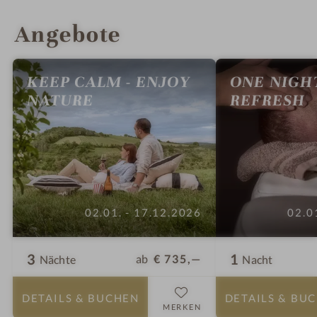
INFOS
IMPRESSIONEN
DETAILS
ZIMMER & SUITEN
LAGE & ANREISE
Angebote
KEEP CALM - ENJOY
ONE NIGH
NATURE
REFRESH
02.01. - 17.12.2026
02.0
3
1
ab
€ 735,—
Nächte
Nacht
DETAILS
& BUCHEN
DETAILS
& BU
MERKEN