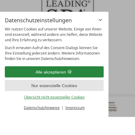
Datenschutzeinstellungen
Wir nutzen Cookies auf unserer Website. Einige von ihnen
sind essenziell, während andere uns helfen, diese Website
und Ihre Erfahrung zu verbessern.
Durch erneuten Aufruf des Consent-Dialogs können Sie
LEADING SPA RESORTS
Ihre Einstellung jederzeit ändern. Weitere Informationen
10. Oktober Str. 17/Top 1
finden Sie in unseren Datenschutzhinweisen.
9500 Villach
Österreich
Alle akzeptieren
T +43 4242 22077
Nur essenzielle Cookies
UNSERE ÖFFNUNGSZEITEN
Montag - Freitag
Übersicht nicht essenzieller Cookies
von 08:00- 16:00 Uhr
Datenschutzhinweise
Impressum
MENÜ
GUTSCHEINE
& MEHR
ALLE RESORTS
ZURÜCK
Kontakt
WIR SIND FÜR SIE DA