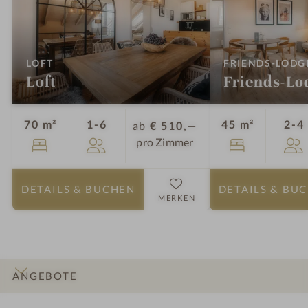
:
LOFT
FRIENDS-LODG
Loft
Friends-Lo
Personen
70 m²
1-6
45 m²
2-4
ab
€ 510,—
pro Zimmer
DETAILS
& BUCHEN
DETAILS
& BU
MERKEN
ANGEBOTE