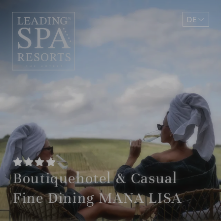
DE
EN
Boutiquehotel & Casual
Fine Dining MANA LISA