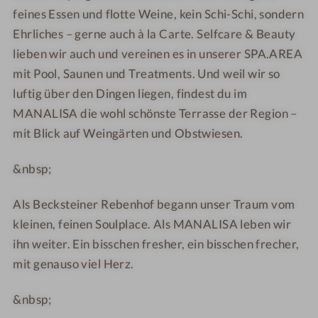
h
e
u
u
feines Essen und flotte Weine, kein Schi-Schi, sondern
I
o
h
a
a
Ehrliches – gerne auch à la Carte. Selfcare & Beauty
S
t
o
l
l
A
lieben wir auch und vereinen es in unserer SPA.AREA
e
t
F
F
mit Pool, Saunen und Treatments. Und weil wir so
l
e
i
i
luftig über den Dingen liegen, findest du im
&
l
n
n
C
&
e
e
MANALISA die wohl schönste Terrasse der Region –
a
C
D
D
mit Blick auf Weingärten und Obstwiesen.
s
a
i
i
u
s
n
n
&nbsp;
a
u
i
i
l
a
n
n
Als Becksteiner Rebenhof begann unser Traum vom
F
l
g
g
kleinen, feinen Soulplace. Als MANALISA leben wir
i
F
M
M
ihn weiter. Ein bisschen fresher, ein bisschen frecher,
n
i
A
A
mit genauso viel Herz.
e
n
N
N
D
e
A
A
&nbsp;
i
D
L
L