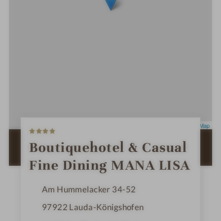
4
Leaflet
|
OpenStreetMap
S
t
ZUR ROUTENPLANUNG MIT GOOGLE
Boutiquehotel & Casual
e
MAPS
r
Fine Dining MANA LISA
n
e
Am Hummelacker 34-52
97922
Lauda-Königshofen