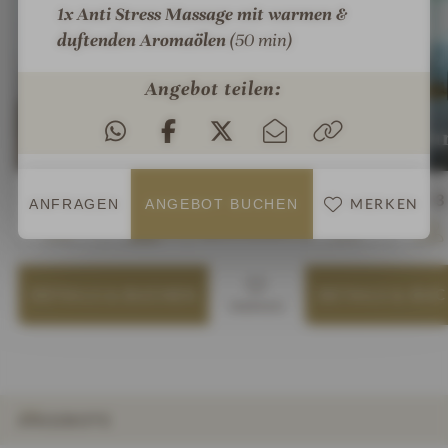
1x Anti Stress Massage
mit warmen &
duftenden Aromaölen
(50 min)
Angebot teilen:
:
:
SUITE
SUITE
Bio-Linde Junior-Suite
Therme Jun
Personen
43 m²
1-2
40 m²
1-3
ab
€ 222,—
MERKEN
ANFRAGEN
ANGEBOT BUCHEN
pro Person
DETAILS
& BUCHEN
DETAILS
& BU
MERKEN
ANGEBOTE