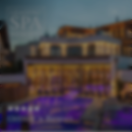
DE
EN
Ortner´s Resort