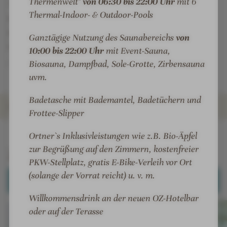
Thermenwelt"
von 06:30 bis 22:00 Uhr
mit 6
Tradition. Die Zukunft haben wir dabei fest im Blick.
s
s
d
Thermal-Indoor- & Outdoor-Pools
Eine einzigartige Resort-Wohlfühlwelt, welche
h
h
e
komplett neue Maßstäbe setzt und sicherlich keine
o
o
w
Ganztägige Nutzung des Saunabereichs
von
t
t
a
Wünsche unerfüllt lässt, wurde dafür geschaffen.
10:00 bis 22:00 Uhr
mit Event-Sauna,
e
e
n
„
Der Ort für alle Sinne“
Biosauna, Dampfbad, Sole-Grotte, Zirbensauna
l
l
n
uvm.
-
-
e
S
A
Badetasche mit Bademantel, Badetüchern und
ZIMMER & SUITEN
P
u
Frottee-Slipper
A
ß
INFOS
IMPRESSIONEN
DETAILS
ANGEBOTE
LAGE & ANREISE
e
Ortner`s Inklusivleistungen wie z.B. Bio-Äpfel
n
zur Begrüßung auf den Zimmern, kostenfreier
Zimmer & Suiten
p
PKW-Stellplatz, gratis E-Bike-Verleih vor Ort
o
(solange der Vorrat reicht) u. v. m.
ALLE ANZEIGEN (17)
o
Willkommensdrink an der neuen OZ-Hotelbar
l
oder auf der Terasse