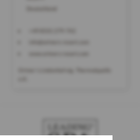
Deutschland
+49 8531 279-742
info@ortners-resort.com
www.ortners-resort.com
Ortner´s Lindenhof eig. Thermalquelle
e.K.