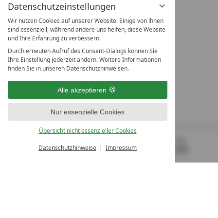
Datenschutzeinstellungen
Wir nutzen Cookies auf unserer Website. Einige von ihnen
sind essenziell, während andere uns helfen, diese Website
und Ihre Erfahrung zu verbessern.
Durch erneuten Aufruf des Consent-Dialogs können Sie
LEADING SPA RESORTS
Ihre Einstellung jederzeit ändern. Weitere Informationen
10. Oktober Str. 17/Top 1
finden Sie in unseren Datenschutzhinweisen.
9500 Villach
Österreich
Alle akzeptieren
T +43 4242 22077
Nur essenzielle Cookies
UNSERE ÖFFNUNGSZEITEN
Montag - Freitag
Übersicht nicht essenzieller Cookies
von 08:00- 16:00 Uhr
Datenschutzhinweise
Impressum
MENÜ
GUTSCHEINE
& MEHR
ALLE RESORTS
ZURÜCK
Kontakt
WIR SIND FÜR SIE DA
Newsletter