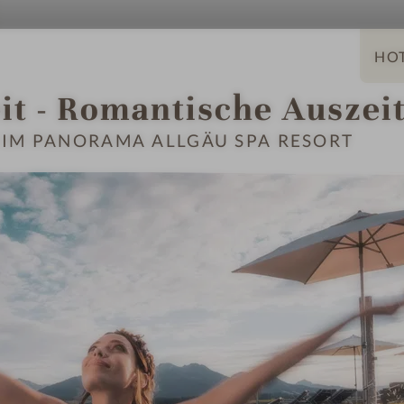
it - Romantische Auszei
H
ot
IM PANORAMA ALLGÄU SPA RESORT
el
-
M
E-Bike Verleih
er
k
m