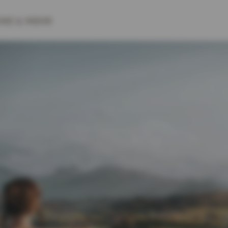
INE
& MEHR