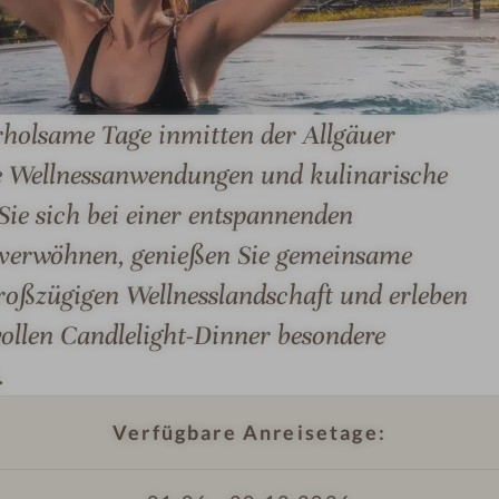
al
MER & SUITEN
ANGEBOTE
LAGE & ANREIS
e
erholsame Tage inmitten der Allgäuer
e Wellnessanwendungen und kulinarische
ie sich bei einer entspannenden
verwöhnen, genießen Sie gemeinsame
I
roßzügigen Wellnesslandschaft und erleben
m
ollen Candlelight-Dinner besondere
p
.
r
e
Verfügbare Anreisetage:
s
s
i