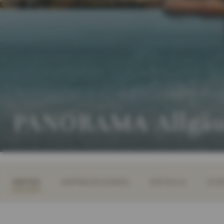
PANORAMA Allgäu 
INFOS
IMPRESSIONEN
DETAILS
ZIM