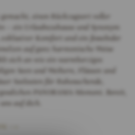
gemacht, einen Rückzugsort voller
fen – ein Urlaubszuhause und Synonym
, exklusiver Komfort und ein fesselnder
chmelzen auf ganz harmonische Weise
t sich an wie ein warmherziges
gen Seen und Weihern, Flüssen und
äuer Seeleuten für Ruhesuchende,
rgesslichen PANORAMA-Moment. Bereit,
uns auf dich.
TE