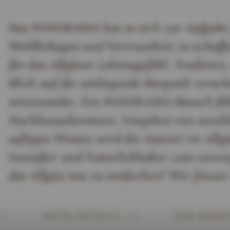
Das PANORAMA hat es sich zur Aufgabe 
Wohlbehagen und Vertrautheit zu schaf
für das Allgäuer Lebensgefühl. Tradition
Blick auf die umliegende Bergwelt vers
miteinander. Ein PANORAMA-Besuch fühl
Nachhausekommen. Umgeben von unzähli
saftigen Wiesen wird die Auszeit im Allg
Genießer und Naturliebhaber zum unve
das Allgäu neu zu entdecken? Wir freuen 
HOTEL DETAILS
ZUR WEBSI