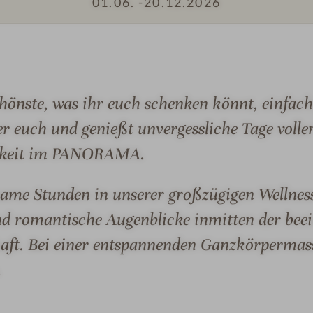
01.06. -
20.12.2026
o
n
I
e
m
n
p
#
önste, was ihr euch schenken könnt, einfac
r
6
ter euch und genießt unvergessliche Tage voll
e
-
s
P
mkeit im PANORAMA.
s
A
i
N
same Stunden in unserer großzügigen Wellnes
o
O
 romantische Augenblicke inmitten der bee
n
R
e
A
aft. Bei einer entspannenden Ganzkörpermass
n
M
.
#
A
9
A