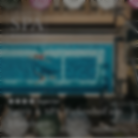
DE
EN
Superior
Spirit & SPA Birkenhof am
Elfenhain