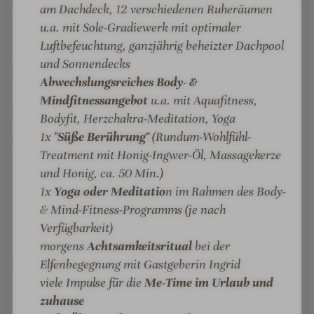
Unzählige
Outdoor-Ruheplätze
im weitläufigen
am Dachdeck, 12 verschiedenen Ruheräumen
Garten- & WaldSPA mit Spazierwegen
zu den
u.a. mit Sole-Gradiewerk mit optimaler
Themen „Chakras“, „Keltischer Jahreskreis“, ...
Luftbefeuchtung, ganzjährig beheizter Dachpool
und Sonnendecks
Einzigartige
Wellnesspagode
mit
Abwechslungsreiches Body- &
umfangreichem Angebot
an Anwendungen
Mindfitnessangebot
u.a. mit Aquafitness,
Hauseigener
Kräuter- und Gemüsegarten
Bodyfit, Herzchakra-Meditation, Yoga
1x
"Süße Berührung"
(Rundum-Wohlfühl-
Abwechslungsreiches
Body- & MindFitness-
Treatment mit Honig-Ingwer-Öl, Massagekerze
Wochenprogramm
mit aktiven und meditativen
und Honig, ca. 50 Min.)
Kursen, z.B. Yoga, Herzchakra- und Kundalini-
1x
Yoga oder Meditatio
n im Rahmen des Body-
Meditation, Hui Chun Gong, Schamanische
& Mind-Fitness-Programms (je nach
Trommelreise, Gongmeditation, Pranayama
Verfügbarkeit)
Atemübung, Aquafitness
morgens
Achtsamkeitsritual
bei der
Restaurant "GaumenZauber"
mit 3/4-
Elfenbegegnung mit Gastgeberin Ingrid
viele Impulse für die
Me-Time im Urlaub und
Kulinarik:
heimische Spezialitäten, Gourmet
zuhause
Vital Küche für "Veggies" und Fischliebhaber