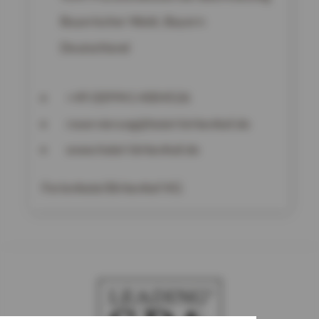
Bayerischer Wald, Bayern
Deutschland
+49 (0)9941 4004526
reservierung@hotel-birkenhof.de
www.hotel-birkenhof.de
Ferienhotel Birkenhof KG