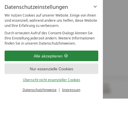
Datenschutzeinstellungen
Wir nutzen Cookies auf unserer Website. Einige von ihnen
sind essenziell, während andere uns helfen, diese Website
und Ihre Erfahrung zu verbessern.
Durch erneuten Aufruf des Consent-Dialogs können Sie
LEADING SPA RESORTS
Ihre Einstellung jederzeit ändern. Weitere Informationen
10. Oktober Str. 17/Top 1
finden Sie in unseren Datenschutzhinweisen.
9500 Villach
Österreich
Alle akzeptieren
T +43 4242 22077
Nur essenzielle Cookies
UNSERE ÖFFNUNGSZEITEN
Montag - Freitag
Übersicht nicht essenzieller Cookies
von 08:00- 16:00 Uhr
Datenschutzhinweise
Impressum
MENÜ
GUTSCHEINE
& MEHR
ALLE RESORTS
ZURÜCK
Kontakt
WIR SIND FÜR SIE DA
Newsletter