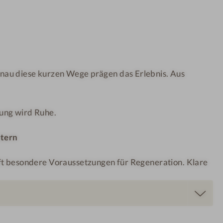
i
B
m
e
l
h
–
a
D
n
au diese kurzen Wege prägen das Erlebnis. Aus
A
d
S
l
R
u
ung wird Ruhe.
E
n
S
g
tern
O
s
R
r
ft besondere Voraussetzungen für Regeneration. Klare
T
a
u
m