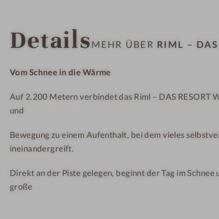
m
R
R
l
T
T
Details
–
MEHR ÜBER
RIML – DAS
D
A
Vom Schnee in die Wärme
S
R
Auf 2.200 Metern verbindet das Riml – DAS RESORT Wi
E
und
S
O
Bewegung zu einem Aufenthalt, bei dem vieles selbstve
R
ineinandergreift.
T
Direkt an der Piste gelegen, beginnt der Tag im Schnee 
große