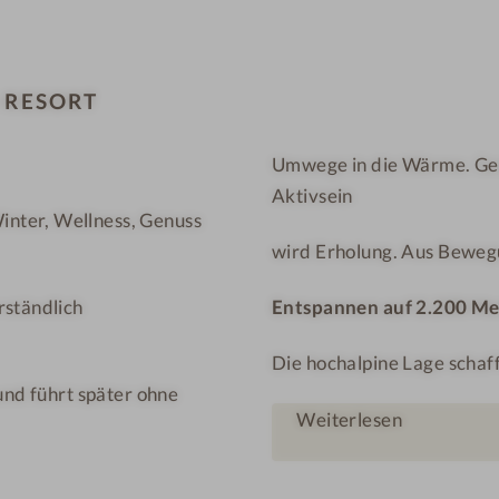
m
R
l
T
–
 RESORT
D
A
Umwege in die Wärme. Gen
S
Aktivsein
R
nter, Wellness, Genuss
E
wird Erholung. Aus Beweg
S
O
rständlich
Entspannen auf 2.200 Me
R
T
Die hochalpine Lage schaf
und führt später ohne
Weiterlesen