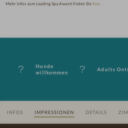
o
Mehr Infos zum Leading Spa Award finden Sie
hier
.
H
t
ot
e
el
l
-
i
M
n
Hunde
Adults Onl
er
willkommen
k
m
al
INFOS
IMPRESSIONEN
DETAILS
ZIM
e