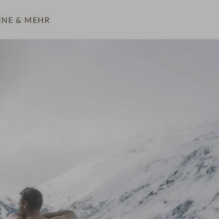
INE
& MEHR