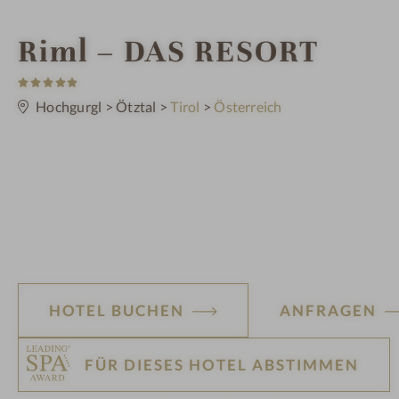
W
Riml – DAS RESORT
5
e
S
t
Hochgurgl
>
Ötztal
>
Tirol
>
Österreich
e
l
r
n
e
l
n
e
s
HOTEL BUCHEN
ANFRAGEN
s
h
FÜR DIESES HOTEL ABSTIMMEN