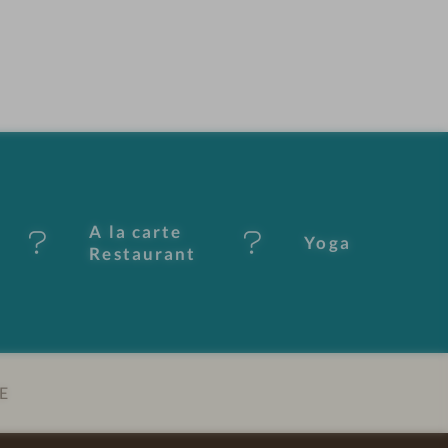
A la carte
Yoga
Restaurant
E