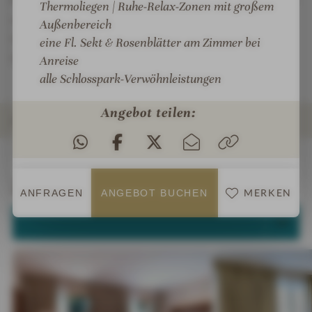
Thermoliegen | Ruhe-Relax-Zonen mit großem
z
oder einem Sundowner auf einem unserer herrlichen
Außenbereich
e
Sommerterrassen, lässt man den Abend bei uns im
eine Fl. Sekt & Rosenblätter am Zimmer bei
i
Schlosspark ausklingen.
Anreise
t
alle
Schlosspark-Verwöhnleistungen
e
n
Angebot teilen:
ZIMMER & SUITEN
INFOS
IMPRESSIONEN
DETAILS
ANGEBOTE
LAGE & ANREISE
Zimmer & Suiten
MERKEN
ANFRAGEN
ANGEBOT BUCHEN
ALLE ANZEIGEN (3)