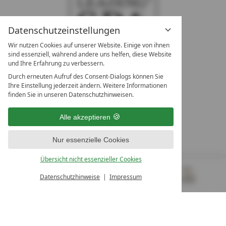
Datenschutzeinstellungen
Wir nutzen Cookies auf unserer Website. Einige von ihnen
sind essenziell, während andere uns helfen, diese Website
und Ihre Erfahrung zu verbessern.
Durch erneuten Aufruf des Consent-Dialogs können Sie
LEADING SPA RESORTS
Ihre Einstellung jederzeit ändern. Weitere Informationen
10. Oktober Str. 17/Top 1
finden Sie in unseren Datenschutzhinweisen.
9500 Villach
Österreich
Alle akzeptieren
T +43 4242 22077
Nur essenzielle Cookies
UNSERE ÖFFNUNGSZEITEN
Montag - Freitag
Übersicht nicht essenzieller Cookies
von 08:00- 16:00 Uhr
Datenschutzhinweise
Impressum
MENÜ
GUTSCHEINE
& MEHR
ALLE RESORTS
ZURÜCK
Kontakt
WIR SIND FÜR SIE DA