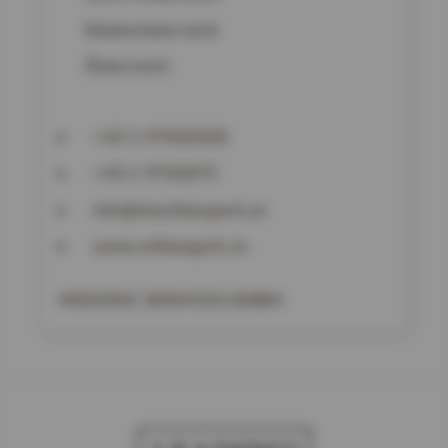
Niederösterreich
Österreich
+43 1-97030100
+43 1-9703075
info@imschlosspark.at
www.schlosspark.at
MESONIC SERVICES GMBH