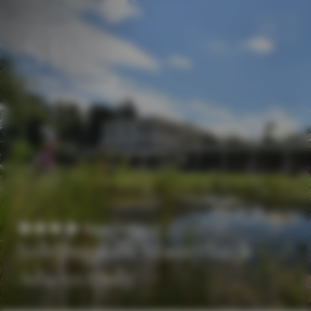
DE
EN
Superior
Schlosspark Mauerbach -
Adults Only