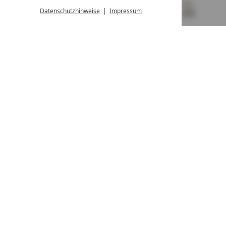
von 08:00- 16:00 Uhr
Datenschutzhinweise
Impressum
MENÜ
GUTSCHEINE
& MEHR
ALLE RESORTS
ZURÜCK
Kontakt
WIR SIND FÜR SIE DA
Newsletter
EXKLUSIVE ANGEBOTE SICHERN
Partnerhotel werden
LASSEN SIE IHR HOTEL AUSZEICHNEN
Presse
ARTIKEL & MEDIEN SEHEN
Datenschutz­einstellungen
Datenschutz
Impressum
Barrierefreiheitserklärung