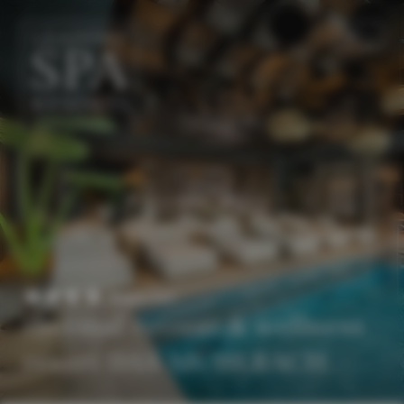
DE
EN
Superior
thermal retreat & wellness
resort DAS MÜHLBACH