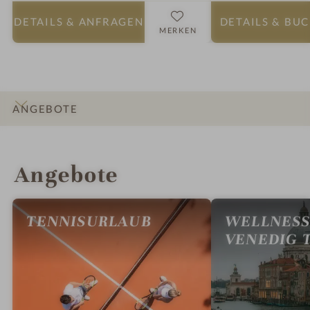
DETAILS
& ANFRAGEN
DETAILS
& BU
MERKEN
ANGEBOTE
INFOS
IMPRESSIONEN
DETAILS
ZIMMER & SUITEN
BEWERTUNGEN
LAGE & ANREISE
Angebote
TENNISURLAUB
WELLNESS 
VENEDIG 