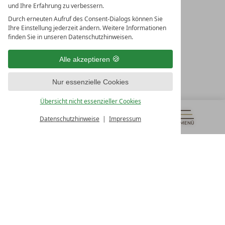
und Ihre Erfahrung zu verbessern.
Durch erneuten Aufruf des Consent-Dialogs können Sie
LEADING SPA RESORTS
Ihre Einstellung jederzeit ändern. Weitere Informationen
10. Oktober Str. 17/Top 1
finden Sie in unseren Datenschutzhinweisen.
9500 Villach
Österreich
Alle akzeptieren
T +43 4242 22077
Nur essenzielle Cookies
UNSERE ÖFFNUNGSZEITEN
Montag - Freitag
Übersicht nicht essenzieller Cookies
von 08:00- 16:00 Uhr
Datenschutzhinweise
Impressum
MENÜ
GUTSCHEINE
& MEHR
ALLE RESORTS
ZURÜCK
Kontakt
WIR SIND FÜR SIE DA
Newsletter
EXKLUSIVE ANGEBOTE SICHERN
Partnerhotel werden