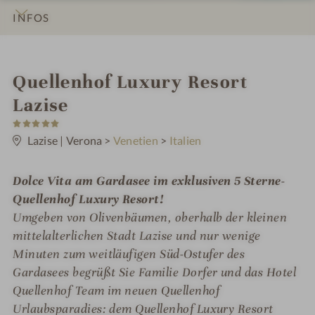
INFOS
IMPRESSIONEN
DETAILS
ZIMMER & SUITEN
ANGEBOTE
BEWERTUNGEN
LAGE & ANREISE
i
Quellenhof Luxury Resort
n
Lazise
5
S
t
Lazise | Verona
>
Venetien
>
Italien
e
r
n
Dolce Vita am Gardasee im exklusiven 5 Sterne-
e
Quellenhof Luxury Resort!
Umgeben von Olivenbäumen, oberhalb der kleinen
mittelalterlichen Stadt Lazise und nur wenige
Minuten zum weitläufigen Süd-Ostufer des
Gardasees begrüßt Sie Familie Dorfer und das Hotel
Quellenhof Team im neuen Quellenhof
Urlaubsparadies: dem Quellenhof Luxury Resort