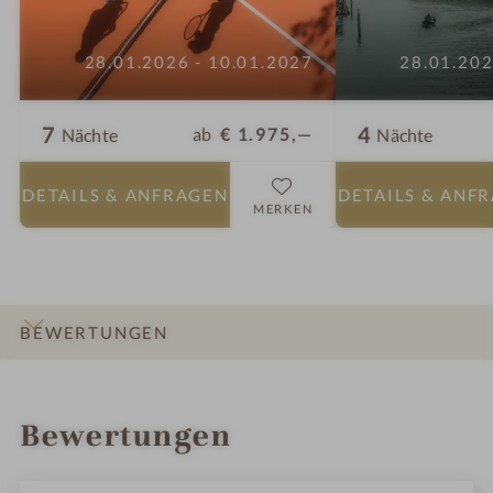
28.01.2026 - 10.01.2027
28.01.202
7
4
ab
€ 1.975,—
Nächte
Nächte
DETAILS
& ANFRAGEN
DETAILS
& ANF
MERKEN
BEWERTUNGEN
INFOS
IMPRESSIONEN
DETAILS
ZIMMER & SUITEN
ANGEBOTE
LAGE & ANREISE
Bewertungen