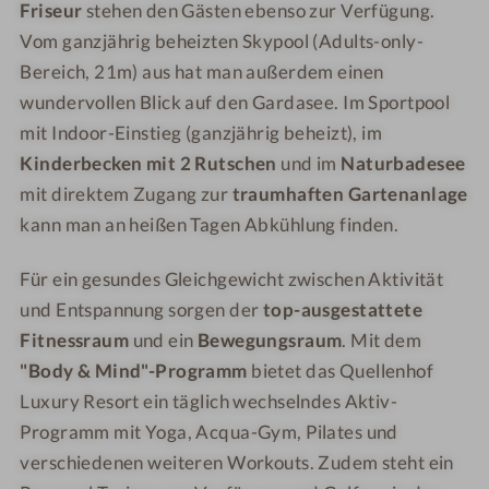
Friseur
stehen den Gästen ebenso zur Verfügung.
Vom ganzjährig beheizten Skypool (Adults-only-
Bereich, 21m) aus hat man außerdem einen
wundervollen Blick auf den Gardasee. Im Sportpool
mit Indoor-Einstieg (ganzjährig beheizt), im
Kinderbecken mit 2 Rutschen
und im
Naturbadesee
mit direktem Zugang zur
traumhaften Gartenanlage
kann man an heißen Tagen Abkühlung finden.
Für ein gesundes Gleichgewicht zwischen Aktivität
und Entspannung sorgen der
top-ausgestattete
Fitnessraum
und ein
Bewegungsraum
. Mit dem
"Body & Mind"-Programm
bietet das Quellenhof
Luxury Resort ein täglich wechselndes Aktiv-
Programm mit Yoga, Acqua-Gym, Pilates und
verschiedenen weiteren Workouts. Zudem steht ein