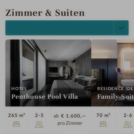
Zimmer & Suiten
ALLE ANZEIGEN (9)
:
HOTEL
RESIDENCE (D
Penthouse Pool Villa
Family-Sui
Personen
265 m²
2-5
70 m²
2-6
ab
€ 1.600,—
pro Zimmer