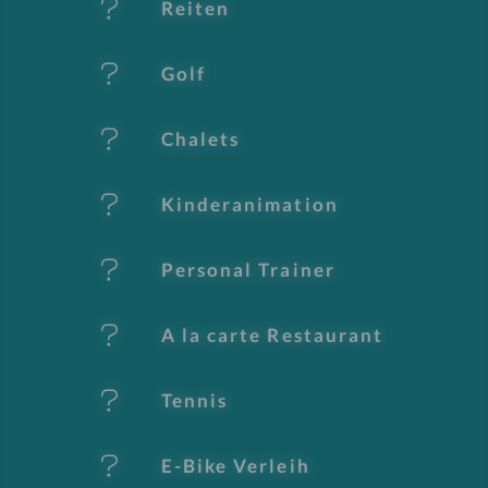
Reiten
m
al
Golf
e
Chalets
Kinderanimation
Personal Trainer
A la carte Restaurant
Tennis
E-Bike Verleih