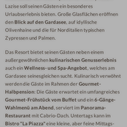
o
h
a
d
Lazise soll seinen Gästen ein besonderes
f
o
s
a
Urlaubserlebnis bieten. Große Glasflächen eröffnen
L
f
e
s
den
Blick auf den Gardasee
, auf idyllische
u
L
e
e
Olivenhaine und die für Norditalien typischen
x
u
-
e
Zypressen und Palmen.
u
x
Q
-
r
u
u
Q
Das Resort bietet seinen Gästen neben einem
y
r
e
u
R
y
l
e
außergewöhnlichen
kulinarischen Genusserlebnis
e
R
l
l
auch ein
Wellness- und Spa-Angebot
, welches am
s
e
e
l
Gardasee seinesgleichen sucht. Kulinarisch verwöhnt
o
s
n
e
werden die Gäste im Rahmen der
Gourmet-
r
o
h
n
Halbpension
: Die Gäste erwartet ein umfangreiches
t
r
o
h
Gourmet-Frühstück vom Buffet
und ein
6-Gänge-
L
t
f
o
Wahlmenü am Abend
, serviert im
Panorama-
a
L
L
f
Restaurant
mit Cabrio-Dach. Untertags kann im
z
a
u
L
i
z
x
Bistro "La Piazza"
eine kleine, aber feine Mittags-
u