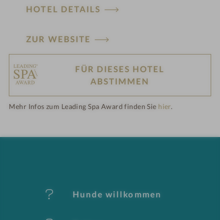
HOTEL DETAILS
ZUR WEBSITE
FÜR DIESES HOTEL
H
ABSTIMMEN
ot
Mehr Infos zum Leading Spa Award finden Sie
hier
.
el
-
M
er
Hunde willkommen
k