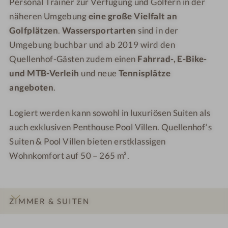
Personal Trainer zur Verfügung und Golfern in der
näheren Umgebung
eine große Vielfalt an
Golfplätzen
.
Wassersportarten
sind in der
Umgebung buchbar und ab 2019 wird den
Quellenhof-Gästen zudem einen
Fahrrad-, E-Bike-
und MTB-Verleih
und neue
Tennisplätze
angeboten
.
Logiert werden kann sowohl in luxuriösen Suiten als
auch exklusiven Penthouse Pool Villen. Quellenhof‘s
Suiten & Pool Villen bieten erstklassigen
Wohnkomfort auf 50 – 265 m².
ZIMMER & SUITEN
INFOS
IMPRESSIONEN
DETAILS
ANGEBOTE
BEWERTUNGEN
LAGE & ANREISE