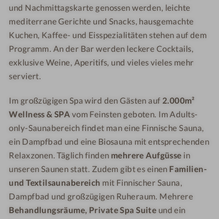
s
i
u
x
und Nachmittagskarte genossen werden, leichte
e
s
r
u
mediterrane Gerichte und Snacks, hausgemachte
e
y
r
Kuchen, Kaffee- und Eisspezialitäten stehen auf dem
R
y
Programm. An der Bar werden leckere Cocktails,
e
R
exklusive Weine, Aperitifs, und vieles vieles mehr
s
e
serviert.
o
s
r
o
Im großzügigen Spa wird den Gästen auf
2.000m²
t
r
Wellness & SPA
vom Feinsten geboten. Im Adults-
L
t
only-Saunabereich findet man eine Finnische Sauna,
a
L
z
a
ein Dampfbad und eine Biosauna mit entsprechenden
i
z
Relaxzonen. Täglich finden
mehrere Aufgüsse
in
s
i
unseren Saunen statt. Zudem gibt es einen
Familien-
e
s
und Textilsaunabereich
mit Finnischer Sauna,
e
Dampfbad und großzügigen Ruheraum. Mehrere
Behandlungsräume, Private Spa Suite
und ein