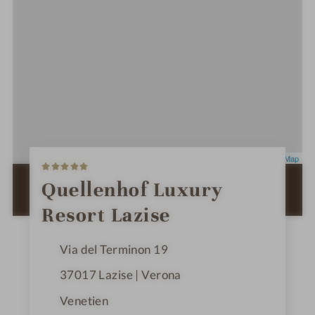
5
Leaflet
|
OpenStreetMap
S
t
ZUR ROUTENPLANUNG MIT GOOGLE
Quellenhof Luxury
e
MAPS
r
Resort Lazise
n
e
Via del Terminon 19
37017
Lazise | Verona
Venetien