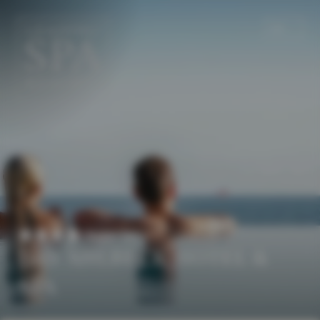
DE
EN
Superior
DAS AHLBECK HOTEL &
SPA