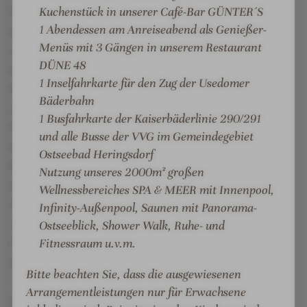
P
S
Kuchenstück in unserer Café-Bar GÜNTER´S
finnische Sauna, Dampfbad, Ruhebereich und einen
A
P
1 Abendessen am Anreiseabend als Genießer-
Fitnessraum.Im Wellnesshaus verwöhnen wir Sie mit
A
Menüs mit 3 Gängen in unserem Restaurant
exklusiven Beauty- und
DÜNE 48
Massageanwendungen.Erleben Sie in unserem
1 Inselfahrkarte für den Zug der Usedomer
Restaurant DÜNE 48 eine frische Küche mit
Bäderbahn
saisonalen und regionalen Produkten, voller
1 Busfahrkarte der Kaiserbäderlinie 290/291
Kreativität, ohne Geschmacksverstärker und
und alle Busse der VVG im Gemeindegebiet
Konservierungsstoffe. Überzeugen Sie sich beim
Ostseebad Heringsdorf
Begrüßungsmenü - inklusiv für alle Gäste bei einem
Nutzung unseres 2000m² großen
mindestens 2-tägigen Aufenthalt. In der gläsernen
Wellnessbereiches SPA & MEER mit Innenpool,
Showküche wird das Menü direkt vor Ihren Augen
Infinity-Außenpool, Saunen mit Panorama-
zubereitet, natürlich gern auch vegetarisch.Zum
Ostseeblick, Shower Walk, Ruhe- und
Fitnessraum u.v.m.
Haus gehören zudem der hoteleigene Bäcker DER
AHLBÄCKER mit Backstand, die Cafe-Bar GÜNTER
Bitte beachten Sie, dass die ausgewiesenen
´S mit Raucherlounge und die Lobbybar. PKW-
Arrangementleistungen nur für Erwachsene
Stellplätze sind in unserer hoteleigenen Tiefgarage