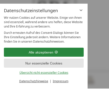
Datenschutzeinstellungen
Wir nutzen Cookies auf unserer Website. Einige von ihnen
sind essenziell, während andere uns helfen, diese Website
und Ihre Erfahrung zu verbessern.
Durch erneuten Aufruf des Consent-Dialogs können Sie
LEADING SPA RESORTS
Ihre Einstellung jederzeit ändern. Weitere Informationen
10. Oktober Str. 17/Top 1
finden Sie in unseren Datenschutzhinweisen.
9500 Villach
Österreich
Alle akzeptieren
T +43 4242 22077
Nur essenzielle Cookies
UNSERE ÖFFNUNGSZEITEN
Montag - Freitag
Übersicht nicht essenzieller Cookies
von 08:00- 16:00 Uhr
Datenschutzhinweise
Impressum
MENÜ
GUTSCHEINE
& MEHR
ALLE RESORTS
ZURÜCK
Kontakt
WIR SIND FÜR SIE DA