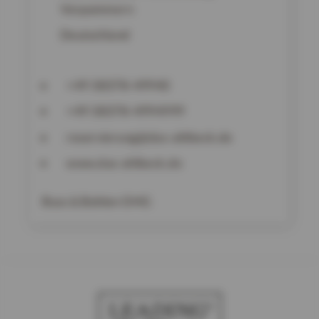
Vorpommern
Deutschland
+49 38378-49940
+49 38378-4994999
reservierung@das-ahlbeck.de
www.das-ahlbeck.de
Buss & Bohlen OHG