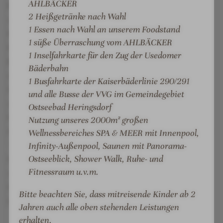
AHLBÄCKER
Restaurant DÜNE 48 eine frische Küche mit
2 Heißgetränke nach Wahl
saisonalen und regionalen Produkten, voller
1 Essen nach Wahl an unserem Foodstand
Kreativität, ohne Geschmacksverstärker und
1 süße Überraschung vom AHLBÄCKER
Konservierungsstoffe. Überzeugen Sie sich beim
1 Inselfahrkarte für den Zug der Usedomer
Begrüßungsmenü - inklusiv für alle Gäste bei einem
Bäderbahn
mindestens 2-tägigen Aufenthalt. In der gläsernen
1 Busfahrkarte der Kaiserbäderlinie 290/291
Showküche wird das Menü direkt vor Ihren Augen
und alle Busse der VVG im Gemeindegebiet
zubereitet, natürlich gern auch vegetarisch.Zum
Ostseebad Heringsdorf
Haus gehören zudem der hoteleigene Bäcker DER
Nutzung unseres 2000m² großen
AHLBÄCKER mit Backstand, die Cafe-Bar GÜNTER
Wellnessbereiches SPA & MEER mit Innenpool,
´S mit Raucherlounge und die Lobbybar. PKW-
Infinity-Außenpool, Saunen mit Panorama-
Ostseeblick, Shower Walk, Ruhe- und
Stellplätze sind in unserer hoteleigenen Tiefgarage
Fitnessraum u.v.m.
vorhanden. Als Hotelgast nutzen Sie kostenfrei mit
Ihrem Zimmerausweis die Busse und die Bahn der
Bitte beachten Sie, dass mitreisende Kinder ab 2
UBB auf der ganzen Insel Usedom.
Jahren auch alle oben stehenden Leistungen
erhalten.