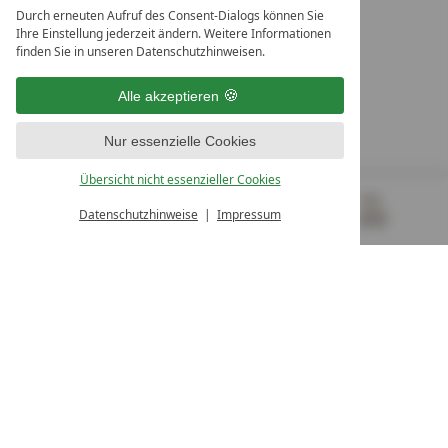
Durch erneuten Aufruf des Consent-Dialogs können Sie
LEADING SPA RESORTS
Ihre Einstellung jederzeit ändern. Weitere Informationen
10. Oktober Str. 17/Top 1
finden Sie in unseren Datenschutzhinweisen.
9500 Villach
Österreich
Alle akzeptieren
T +43 4242 22077
Nur essenzielle Cookies
UNSERE ÖFFNUNGSZEITEN
Montag - Freitag
Übersicht nicht essenzieller Cookies
von 08:00- 16:00 Uhr
Datenschutzhinweise
Impressum
MENÜ
GUTSCHEINE
& MEHR
ALLE RESORTS
ZURÜCK
Kontakt
WIR SIND FÜR SIE DA
Newsletter
EXKLUSIVE ANGEBOTE SICHERN
Partnerhotel werden
LASSEN SIE IHR HOTEL AUSZEICHNEN