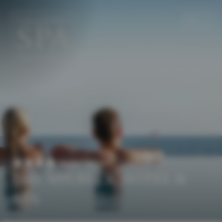
DE
EN
Superior
DAS AHLBECK HOTEL &
SPA