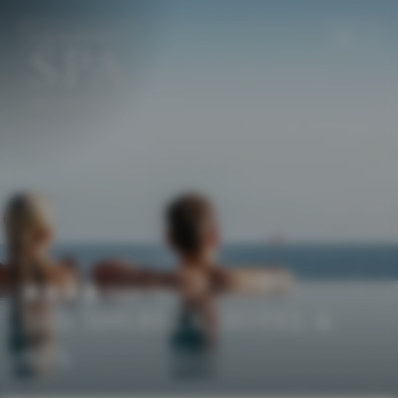
DE
EN
Superior
DAS AHLBECK HOTEL &
SPA