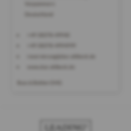
Vorpommern
Deutschland
+49 38378-49940
+49 38378-4994999
reservierung@das-ahlbeck.de
www.das-ahlbeck.de
Buss & Bohlen OHG