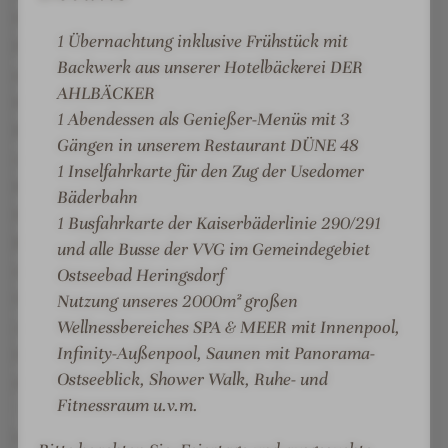
P
S
finnische Sauna, Dampfbad, Ruhebereich und einen
A
P
1 Übernachtung inklusive Frühstück mit
Fitnessraum.Im Wellnesshaus verwöhnen wir Sie mit
A
Backwerk aus unserer Hotelbäckerei DER
exklusiven Beauty- und
AHLBÄCKER
Massageanwendungen.Erleben Sie in unserem
1 Abendessen als Genießer-Menüs mit 3
Restaurant DÜNE 48 eine frische Küche mit
Gängen in unserem Restaurant DÜNE 48
saisonalen und regionalen Produkten, voller
1 Inselfahrkarte für den Zug der Usedomer
Kreativität, ohne Geschmacksverstärker und
Bäderbahn
Konservierungsstoffe. Überzeugen Sie sich beim
1 Busfahrkarte der Kaiserbäderlinie 290/291
Begrüßungsmenü - inklusiv für alle Gäste bei einem
und alle Busse der VVG im Gemeindegebiet
mindestens 2-tägigen Aufenthalt. In der gläsernen
Ostseebad Heringsdorf
Showküche wird das Menü direkt vor Ihren Augen
Nutzung unseres 2000m² großen
Wellnessbereiches SPA & MEER mit Innenpool,
zubereitet, natürlich gern auch vegetarisch.Zum
Infinity-Außenpool, Saunen mit Panorama-
Haus gehören zudem der hoteleigene Bäcker DER
Ostseeblick, Shower Walk, Ruhe- und
AHLBÄCKER mit Backstand, die Cafe-Bar GÜNTER
Fitnessraum u.v.m.
´S mit Raucherlounge und die Lobbybar. PKW-
Stellplätze sind in unserer hoteleigenen Tiefgarage