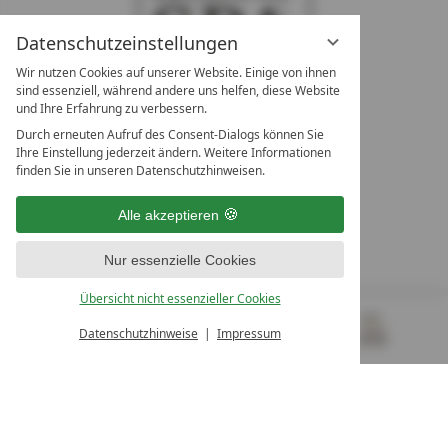
Datenschutzeinstellungen
Wir nutzen Cookies auf unserer Website. Einige von ihnen
sind essenziell, während andere uns helfen, diese Website
und Ihre Erfahrung zu verbessern.
Durch erneuten Aufruf des Consent-Dialogs können Sie
LEADING SPA RESORTS
Ihre Einstellung jederzeit ändern. Weitere Informationen
10. Oktober Str. 17/Top 1
finden Sie in unseren Datenschutzhinweisen.
9500 Villach
Österreich
Alle akzeptieren
T +43 4242 22077
Nur essenzielle Cookies
UNSERE ÖFFNUNGSZEITEN
Montag - Freitag
Übersicht nicht essenzieller Cookies
von 08:00- 16:00 Uhr
Datenschutzhinweise
Impressum
MENÜ
GUTSCHEINE
& MEHR
ALLE RESORTS
ZURÜCK
Kontakt
WIR SIND FÜR SIE DA