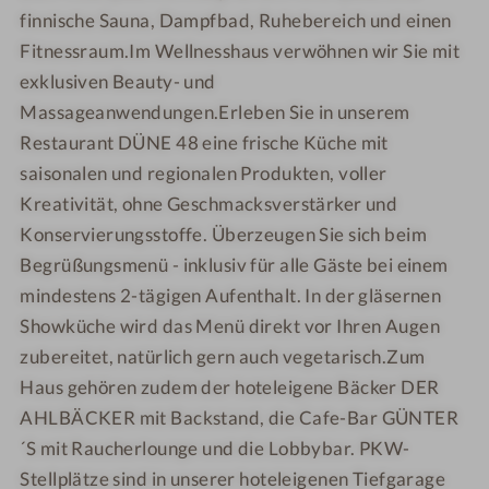
P
S
finnische Sauna, Dampfbad, Ruhebereich und einen
A
P
Fitnessraum.Im Wellnesshaus verwöhnen wir Sie mit
A
exklusiven Beauty- und
Massageanwendungen.Erleben Sie in unserem
Restaurant DÜNE 48 eine frische Küche mit
saisonalen und regionalen Produkten, voller
Kreativität, ohne Geschmacksverstärker und
Konservierungsstoffe. Überzeugen Sie sich beim
Begrüßungsmenü - inklusiv für alle Gäste bei einem
mindestens 2-tägigen Aufenthalt. In der gläsernen
Showküche wird das Menü direkt vor Ihren Augen
zubereitet, natürlich gern auch vegetarisch.Zum
Haus gehören zudem der hoteleigene Bäcker DER
AHLBÄCKER mit Backstand, die Cafe-Bar GÜNTER
´S mit Raucherlounge und die Lobbybar. PKW-
Stellplätze sind in unserer hoteleigenen Tiefgarage