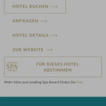
e
HOTEL BUCHEN
l
ANFRAGEN
i
n
HOTEL DETAILS
ZUR WEBSITE
FÜR DIESES HOTEL
H
ABSTIMMEN
ot
Mehr Infos zum Leading Spa Award finden Sie
hier
.
el
-