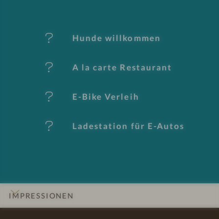
M
er
Hunde willkommen
k
A la carte Restaurant
m
al
E-Bike Verleih
e
Ladestation für E-Autos
IMPRESSIONEN