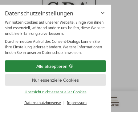
Datenschutzeinstellungen
Wir nutzen Cookies auf unserer Website. Einige von ihnen
sind essenziell, während andere uns helfen, diese Website
und Ihre Erfahrung zu verbessern.
Durch erneuten Aufruf des Consent-Dialogs können Sie
LEADING SPA RESORTS
Ihre Einstellung jederzeit ändern. Weitere Informationen
10. Oktober Str. 17/Top 1
finden Sie in unseren Datenschutzhinweisen.
9500 Villach
Österreich
Alle akzeptieren
T +43 4242 22077
Nur essenzielle Cookies
UNSERE ÖFFNUNGSZEITEN
Montag - Freitag
Übersicht nicht essenzieller Cookies
von 08:00- 16:00 Uhr
Datenschutzhinweise
Impressum
MENÜ
GUTSCHEINE
& MEHR
ALLE RESORTS
ZURÜCK
Kontakt
WIR SIND FÜR SIE DA