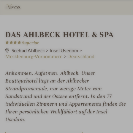
INFOS
IMPRESSIONEN
DETAILS
ZIMMER & SUITEN
ANGEBOTE
LAGE & ANREISE
W
DAS AHLBECK HOTEL & SPA
4
e
Superior
S
t
Seebad Ahlbeck
>
Insel Usedom
>
l
e
Mecklenburg-Vorpommern
>
Deutschland
r
l
n
e
n
Ankommen. Aufatmen. Ahlbeck. Unser
Boutiquehotel liegt an der Ahlbecker
e
Strandpromenade, nur wenige Meter vom
s
Sandstrand und der Ostsee entfernt. In den 77
s
individuellen Zimmern und Appartements finden Sie
h
Ihren persönlichen Wohlfühlort auf der Insel
Usedom.
o
t