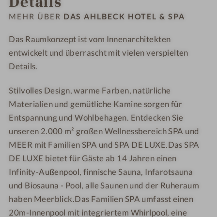
Details
-
0
C
C
D
-
K
K
MEHR ÜBER
DAS AHLBECK HOTEL & SPA
A
D
H
H
S
A
O
O
Das Raumkonzept ist vom Innenarchitekten
A
S
T
T
entwickelt und überrascht mit vielen verspielten
H
A
E
E
Details.
L
H
L
L
B
L
&
&
Stilvolles Design, warme Farben, natürliche
E
B
S
S
Materialien und gemütliche Kamine sorgen für
C
E
P
P
Entspannung und Wohlbehagen. Entdecken Sie
K
C
A
A
unseren 2.000 m² großen Wellnessbereich SPA und
H
K
MEER mit Familien SPA und SPA DE LUXE.Das SPA
O
H
DE LUXE bietet für Gäste ab 14 Jahren einen
T
O
E
T
Infinity-Außenpool, finnische Sauna, Infarotsauna
L
E
und Biosauna - Pool, alle Saunen und der Ruheraum
&
L
haben Meerblick.Das Familien SPA umfasst einen
S
&
20m-Innenpool mit integriertem Whirlpool, eine