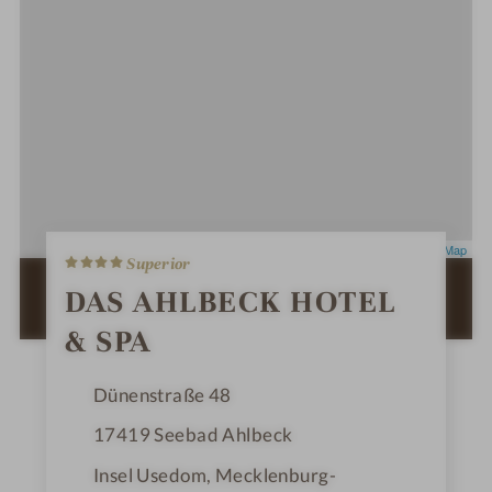
4
Leaflet
|
OpenStreetMap
Superior
S
t
ZUR ROUTENPLANUNG MIT GOOGLE
DAS AHLBECK HOTEL
e
MAPS
r
& SPA
n
e
Dünenstraße 48
17419
Seebad Ahlbeck
Insel Usedom, Mecklenburg-