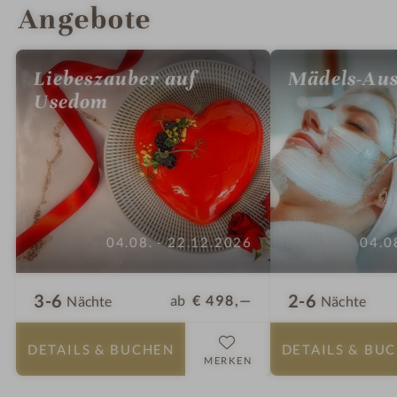
Angebote
Liebeszauber auf
Mädels-Aus
Usedom
04.08. - 22.12.2026
04.0
3-6
2-6
ab
€ 498,—
Nächte
Nächte
DETAILS
& BUCHEN
DETAILS
& BU
MERKEN