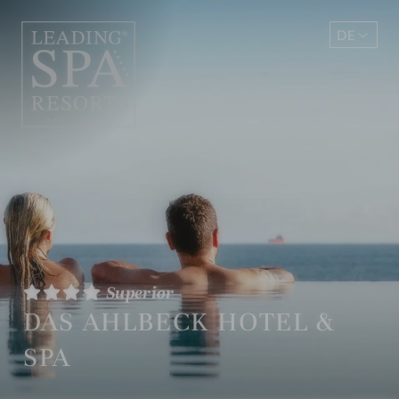
DE
EN
Superior
DAS AHLBECK HOTEL &
SPA