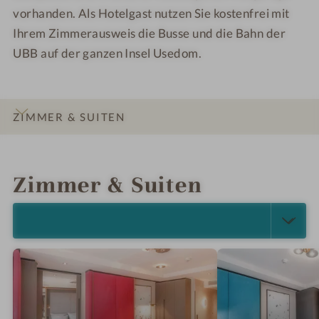
vorhanden. Als Hotelgast nutzen Sie kostenfrei mit
Ihrem Zimmerausweis die Busse und die Bahn der
UBB auf der ganzen Insel Usedom.
ZIMMER & SUITEN
INFOS
IMPRESSIONEN
DETAILS
ANGEBOTE
LAGE & ANREISE
Zimmer & Suiten
ALLE ANZEIGEN (28)