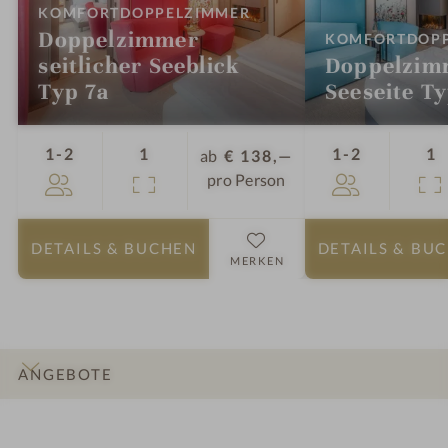
:
KOMFORTDOPPELZIMMER
Doppelzimmer
KOMFORTDOPP
seitlicher Seeblick
Doppelzim
Typ 7a
Seeseite T
Personen
Zimmer
Personen
Zimme
1-2
1
1-2
1
ab
€ 138,—
pro Person
DETAILS
& BUCHEN
DETAILS
& BU
MERKEN
ANGEBOTE
INFOS
IMPRESSIONEN
DETAILS
ZIMMER & SUITEN
LAGE & ANREISE