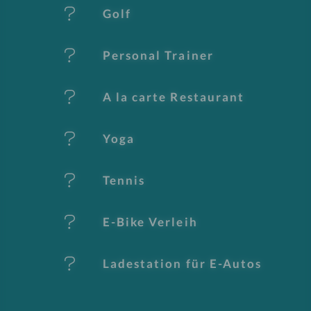
al
Golf
e
Personal Trainer
A la carte Restaurant
Yoga
Tennis
E-Bike Verleih
Ladestation für E-Autos