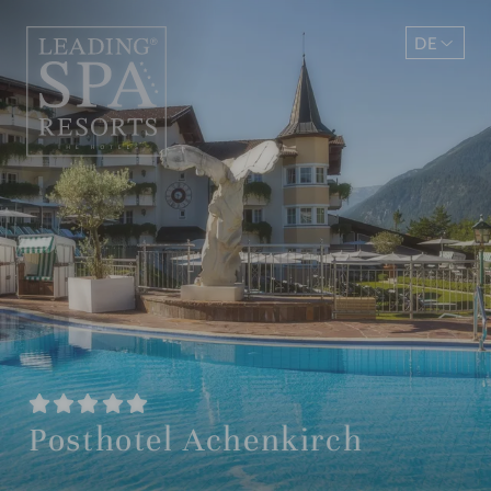
DE
EN
Posthotel Achenkirch