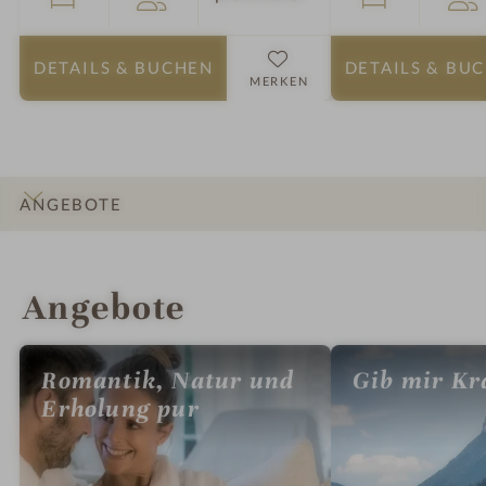
DETAILS
& BUCHEN
DETAILS
& BU
MERKEN
ANGEBOTE
INFOS
IMPRESSIONEN
DETAILS
ZIMMER & SUITEN
LAGE & ANREISE
Angebote
Romantik, Natur und
Gib mir Kr
Erholung pur