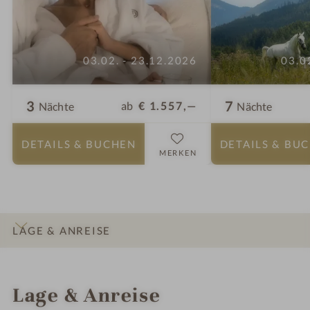
03.02. - 23.12.2026
03.0
3
7
ab
€ 1.557,—
Nächte
Nächte
DETAILS
& BUCHEN
DETAILS
& BU
MERKEN
LAGE & ANREISE
INFOS
IMPRESSIONEN
DETAILS
ZIMMER & SUITEN
ANGEBOTE
Lage & Anreise