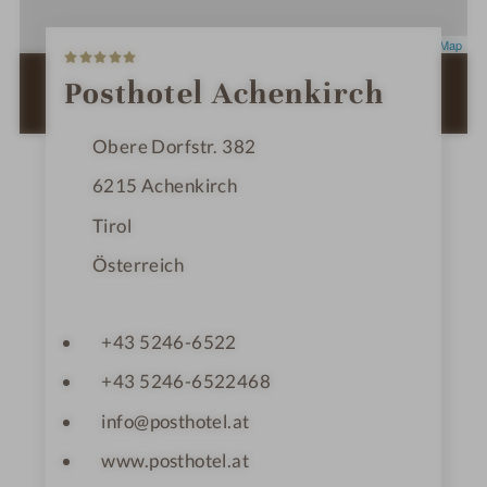
5
Leaflet
|
OpenStreetMap
S
t
ZUR ROUTENPLANUNG MIT GOOGLE
Posthotel Achenkirch
e
MAPS
r
n
Obere Dorfstr. 382
e
6215
Achenkirch
Tirol
Österreich
+43 5246-6522
+43 5246-6522468
info@posthotel.at
www.posthotel.at