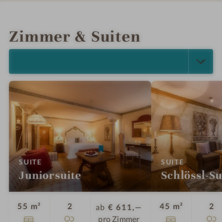
n
a
INFOS
IMPRESSIONEN
DETAILS
ANGEBOTE
LAGE & ANREISE
Zimmer & Suiten
ALLE ANZEIGEN (5)
:
:
SUITE
SUITE
Juniorsuite
Schlössl-Su
Personen
P
55 m²
2
45 m²
2
ab
€ 611,—
pro Zimmer