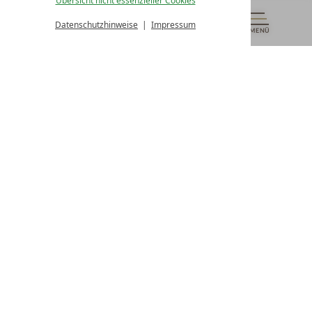
Übersicht nicht essenzieller Cookies
von 08:00- 16:00 Uhr
Datenschutzhinweise
Impressum
MENÜ
GUTSCHEINE
& MEHR
ALLE RESORTS
ZURÜCK
Kontakt
WIR SIND FÜR SIE DA
Newsletter
EXKLUSIVE ANGEBOTE SICHERN
Partnerhotel werden
LASSEN SIE IHR HOTEL AUSZEICHNEN
Presse
ARTIKEL & MEDIEN SEHEN
Datenschutz­einstellungen
Datenschutz
Impressum
Barrierefreiheitserklärung