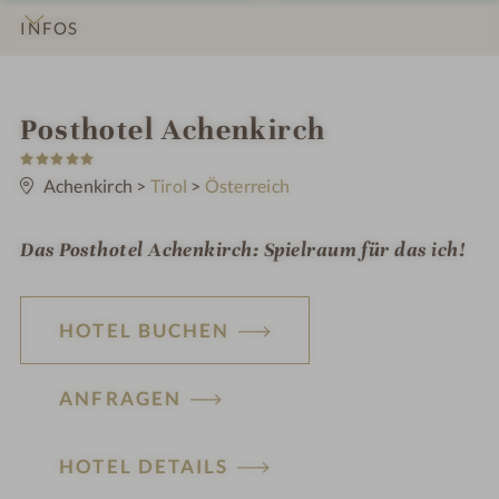
INFOS
IMPRESSIONEN
DETAILS
ZIMMER & SUITEN
ANGEBOTE
LAGE & ANREISE
i
Posthotel Achenkirch
5
n
S
t
Achenkirch
>
Tirol
>
Österreich
e
r
n
Das Posthotel Achenkirch: Spielraum für das ich!
e
HOTEL BUCHEN
ANFRAGEN
HOTEL DETAILS