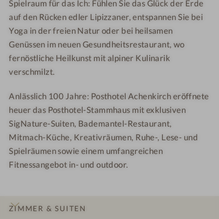
s
s
i
l
Spielraum für das Ich: Fühlen Sie das Glück der Erde
h
h
t
i
auf den Rücken edler Lipizzaner, entspannen Sie bei
o
o
e
n
Yoga in der freien Natur oder bei heilsamen
t
t
a
Genüssen im neuen Gesundheitsrestaurant, wo
e
e
r
fernöstliche Heilkunst mit alpiner Kulinarik
l
l
i
verschmilzt.
-
-
k
I
R
Anlässlich 100 Jahre: Posthotel Achenkirch eröffnete
n
u
heuer das Posthotel-Stammhaus mit exklusiven
f
h
r
e
SigNature-Suiten, Bademantel-Restaurant,
a
r
Mitmach-Küche, Kreativräumen, Ruhe-, Lese- und
r
a
Spielräumen sowie einem umfangreichen
o
u
Fitnessangebot in- und outdoor.
t
m
s
a
u
ZIMMER & SUITEN