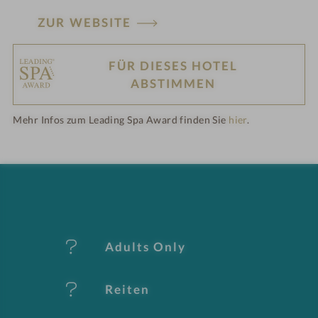
ZUR WEBSITE
FÜR DIESES HOTEL
H
ABSTIMMEN
ot
Mehr Infos zum Leading Spa Award finden Sie
hier
.
el
-
M
er
Adults Only
k
Reiten
m