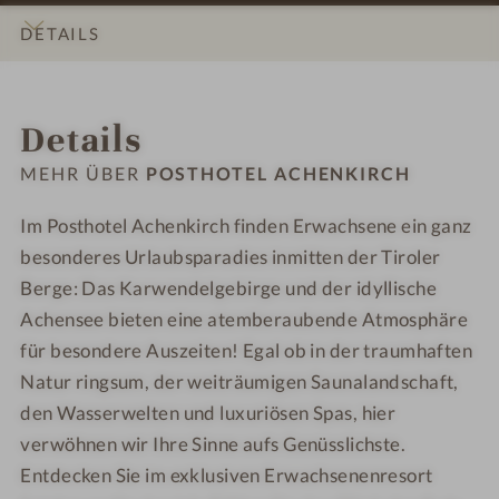
m
s
c
c
-
-
DETAILS
a
r
h
h
W
W
n
a
e
e
e
e
INFOS
IMPRESSIONEN
ZIMMER & SUITEN
ANGEBOTE
LAGE & ANREISE
t
u
n
n
l
l
Details
i
m
k
k
l
l
k
i
i
n
n
MEHR ÜBER
POSTHOTEL ACHENKIRCH
r
r
e
e
c
c
s
s
Im Posthotel Achenkirch finden Erwachsene ein ganz
h
h
s
s
besonderes Urlaubsparadies inmitten der Tiroler
-
-
h
h
Berge: Das Karwendelgebirge und der idyllische
W
W
o
o
Achensee bieten eine atemberaubende Atmosphäre
e
e
t
t
für besondere Auszeiten! Egal ob in der traumhaften
l
l
e
e
Natur ringsum, der weiträumigen Saunalandschaft,
l
l
l
l
den Wasserwelten und luxuriösen Spas, hier
n
n
-
-
verwöhnen wir Ihre Sinne aufs Genüsslichste.
e
e
S
K
s
s
u
u
Entdecken Sie im exklusiven Erwachsenenresort