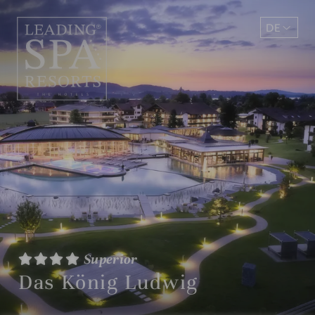
DE
EN
Superior
Das König Ludwig