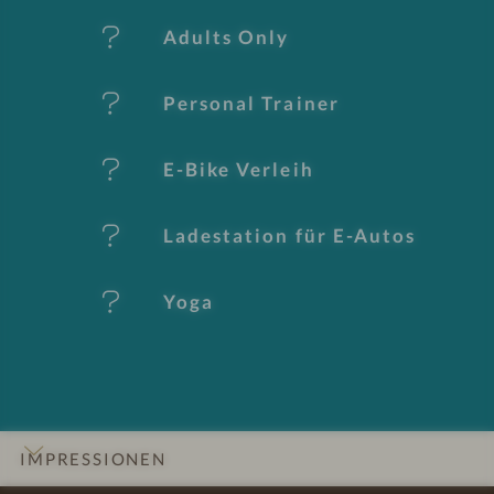
k
Adults Only
m
al
Personal Trainer
e
E-Bike Verleih
Ladestation für E-Autos
Yoga
IMPRESSIONEN