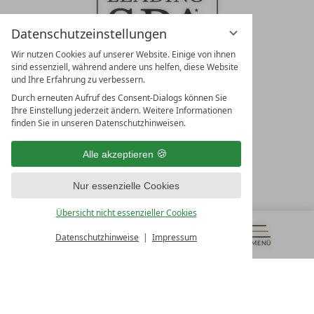
Datenschutzeinstellungen
Wir nutzen Cookies auf unserer Website. Einige von ihnen
sind essenziell, während andere uns helfen, diese Website
und Ihre Erfahrung zu verbessern.
Durch erneuten Aufruf des Consent-Dialogs können Sie
LEADING SPA RESORTS
Ihre Einstellung jederzeit ändern. Weitere Informationen
10. Oktober Str. 17/Top 1
finden Sie in unseren Datenschutzhinweisen.
9500 Villach
Österreich
Alle akzeptieren
T +43 4242 22077
Nur essenzielle Cookies
UNSERE ÖFFNUNGSZEITEN
Montag - Freitag
Übersicht nicht essenzieller Cookies
von 08:00- 16:00 Uhr
Datenschutzhinweise
Impressum
MENÜ
GUTSCHEINE
& MEHR
ALLE RESORTS
ZURÜCK
Kontakt
WIR SIND FÜR SIE DA