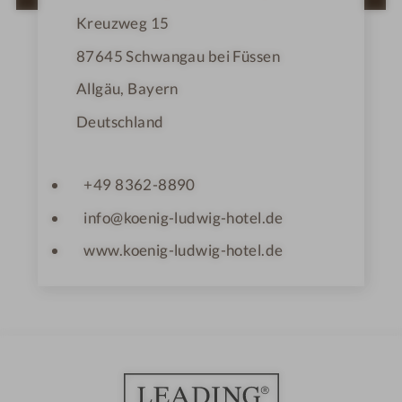
r
n
Kreuzweg 15
e
87645
Schwangau bei Füssen
Allgäu, Bayern
Deutschland
+49 8362-8890
info@koenig-ludwig-hotel.de
www.koenig-ludwig-hotel.de