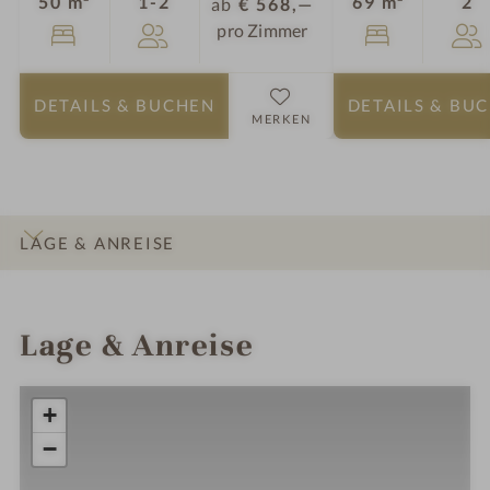
Personen
P
50 m²
1-2
69 m²
2
ab
€ 568,—
pro Zimmer
DETAILS
& BUCHEN
DETAILS
& BU
MERKEN
LAGE & ANREISE
INFOS
IMPRESSIONEN
DETAILS
ZIMMER & SUITEN
Lage & Anreise
+
−