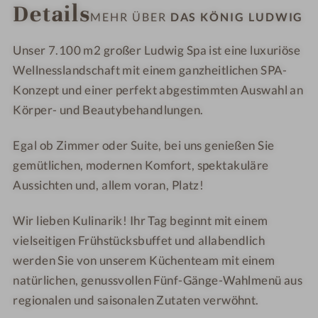
Details
-
-
t
n
MEHR ÜBER
DAS KÖNIG LUDWIG
P
S
e
t
a
c
Unser 7.100 m
2
großer
Ludwig Spa
ist eine
luxuriöse
n
h
Wellnesslandschaft
mit einem ganzheitlichen SPA-
o
w
Konzept und einer perfekt abgestimmten Auswahl an
r
a
Körper- und Beautybehandlungen
.
a
n
m
e
Egal ob
Zimmer oder Suite
, bei uns genießen Sie
a
n
gemütlichen, modernen Komfort, spektakuläre
b
s
Aussichten und, allem voran, Platz!
a
e
d
e
Wir lieben Kulinarik! Ihr Tag beginnt mit einem
e
vielseitigen
Frühstücksbuffet
und allabendlich
w
werden Sie von unserem Küchenteam mit einem
a
n
natürlichen,
genussvollen Fünf-Gänge-Wahlmenü
aus
n
regionalen und saisonalen Zutaten verwöhnt.
e