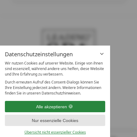
Datenschutzeinstellungen
Wir nutzen Cookies auf unserer Website. Einige von ihnen
sind essenziell, während andere uns helfen, diese Website
und Ihre Erfahrung zu verbessern.
Durch erneuten Aufruf des Consent-Dialogs können Sie
LEADING SPA RESORTS
Ihre Einstellung jederzeit ändern. Weitere Informationen
10. Oktober Str. 17/Top 1
finden Sie in unseren Datenschutzhinweisen.
9500 Villach
Österreich
Alle akzeptieren
T +43 4242 22077
Nur essenzielle Cookies
UNSERE ÖFFNUNGSZEITEN
Montag - Freitag
Übersicht nicht essenzieller Cookies
von 08:00- 16:00 Uhr