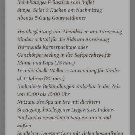
Reichhaltiges Frühstück vom Buffet
a
I
Direkt am Hotel beginnen im Sommer zahlreiche
Suppe, Salat & Kuchen am Nachmittag
r
n
Abends 5-Gang Gourmetdinner
Wander- und Radwege, die ideale Möglichkeiten
-
n
bieten, die Natur rund um Saalfelden Leogang aktiv
G
e
Weinbegleitung zum Abendessen am Anreisetag
i
n
zu erkunden. Ergänzend dazu finden im Rahmen des
Kindercocktail für die Kids am Anreisetag
n
p
Vitalplans wöchentlich organisierte Aktivprogramme
Wärmende Körperpackung oder
B
o
statt – darunter geführte Wanderungen zu
Ganzkörperpeeling in der Softpackliege für
a
o
besonderen Kraftplätzen und Aussichtspunkten
Mama und Papa (25 min.)
s
l
sowie Yogaeinheiten zur Förderung von Entspannung
1x individuelle Wellness Anwendung für Kinder
i
und innerer Balance.
ab 6 Jahren (25 min.)
l
Inkludierte Behandlungen einlösbar in der Zeit
S
Im Winter führt die Langlaufloipe direkt am Spa
von 10:00 bis 15:00 Uhr
m
vorbei und gewährt Einstieg in das weite Loipennetz
Nutzung des
Spa am See
mit direktem
a
der Region. Manche jagen auch auf Schlittschuhen
Seezugang, hoteleigener Liegewiese, Indoor-
s
am zugefrorenen Ritzensee ihren
h
Pool und verschiedenen Saunen innen und
außen
Kindheitserinnerungen nach oder wärmen sich ganz
Saalfelden Leogang Card
mit vielen kostenfreien
einfach am flackernden Feuer.